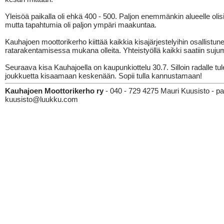
Yleisöä paikalla oli ehkä 400 - 500. Paljon enemmänkin alueelle olisi
mutta tapahtumia oli paljon ympäri maakuntaa.
Kauhajoen moottorikerho kiittää kaikkia kisajärjestelyihin osallistune
ratarakentamisessa mukana olleita. Yhteistyöllä kaikki saatiin suj
Seuraava kisa Kauhajoella on kaupunkiottelu 30.7. Silloin radalle tule
joukkuetta kisaamaan keskenään. Sopii tulla kannustamaan!
Kauhajoen Moottorikerho ry
- 040 - 729 4275 Mauri Kuusisto - paiv
kuusisto@luukku.com