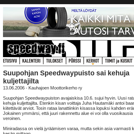
Suupohjan Speedwaypuisto sai kehuja
kuljettajilta
13.06.2006 - Kauhajoen Moottorikerho ry
Suupohjan Speedwaypuiston avajaiskisa 10.6. sujui hyvin. Uusi rat
kehuja kuljettajilta. Etenkin kisan voittaja Juha Hautamäki antoi baa
kiitettävät arviot. Tosin rataa lanattiinkin kisassa lopuksi kahden erä
Jokainen ymmärsi, että juuri rakennettu alue ei voi olla vuosikausia
veroinen.
Miniradassa on vielä jyräämisen varaa, mutta sekin asia varmasti 
kesän mittaan.