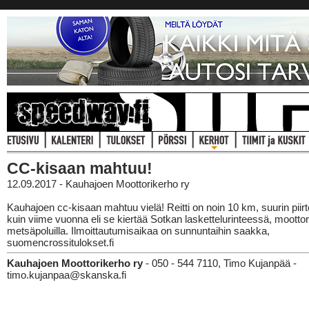
CC-kisaan mahtuu!
12.09.2017 - Kauhajoen Moottorikerho ry
Kauhajoen cc-kisaan mahtuu vielä! Reitti on noin 10 km, suurin piir
kuin viime vuonna eli se kiertää Sotkan laskettelurinteessä, moottori
metsäpoluilla. Ilmoittautumisaikaa on sunnuntaihin saakka,
suomencrossitulokset.fi
Kauhajoen Moottorikerho ry
- 050 - 544 7110, Timo Kujanpää -
timo.kujanpaa@skanska.fi