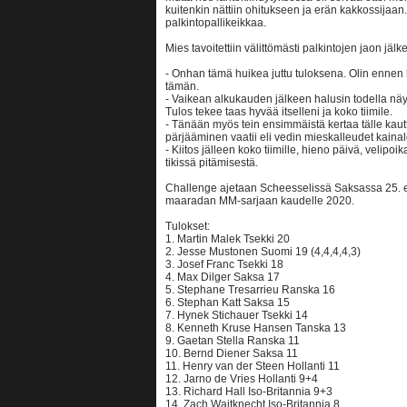
kuitenkin nättiin ohitukseen ja erän kakkossijaan. 
palkintopallikeikkaa.
Mies tavoitettiin välittömästi palkintojen jaon jälk
- Onhan tämä huikea juttu tuloksena. Olin ennen 
tämän.
- Vaikean alkukauden jälkeen halusin todella näyt
Tulos tekee taas hyvää itselleni ja koko tiimile.
- Tänään myös tein ensimmäistä kertaa tälle kautt
pärjääminen vaatii eli vedin mieskalleudet kainalo
- Kiitos jälleen koko tiimille, hieno päivä, velipo
tikissä pitämisestä.
Challenge ajetaan Scheesselissä Saksassa 25. el
maaradan MM-sarjaan kaudelle 2020.
Tulokset:
1. Martin Malek Tsekki 20
2. Jesse Mustonen Suomi 19 (4,4,4,4,3)
3. Josef Franc Tsekki 18
4. Max Dilger Saksa 17
5. Stephane Tresarrieu Ranska 16
6. Stephan Katt Saksa 15
7. Hynek Stichauer Tsekki 14
8. Kenneth Kruse Hansen Tanska 13
9. Gaetan Stella Ranska 11
10. Bernd Diener Saksa 11
11. Henry van der Steen Hollanti 11
12. Jarno de Vries Hollanti 9+4
13. Richard Hall Iso-Britannia 9+3
14. Zach Wajtknecht Iso-Britannia 8