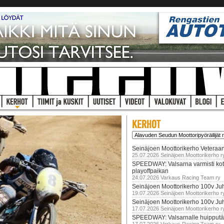
Seinäjoen Moottorikerho Veteraan
25.07.2026 Seinäjoen Moottorikerho r
SPEEDWAY: Valsarna varmisti koti
playoffpaikan
24.07.2026 Varkaus Racing Team ry
Seinäjoen Moottorikerho 100v Juh
19.07.2026 Seinäjoen Moottorikerho r
Seinäjoen Moottorikerho 100v Ju
17.07.2026 Seinäjoen Moottorikerho r
SPEEDWAY: Valsarnalle huipputär