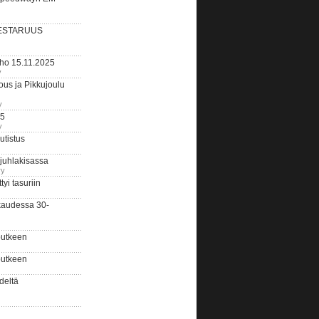
ESTARUUS
rho 15.11.2025
y
us ja Pikkujoulu
y
25
y
tistus
 juhlakisassa
ry
i tasuriin
kaudessa 30-
putkeen
putkeen
deltä