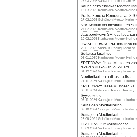
27.03.2025 Varkaus Racing Team ry
Kauhajoelta ehdokas Moottoriliito
18.03.2025 Kauhajoen Moottorikerho 
Prätkä,Kone ja Rompepäivät 8-9.
27.02.2025 Seinäjoen Moottorikerho r
Max Koivula vei mestaruuden So
27.02.2025 Kauhajoen Moottorikerho 
Jääspeedwayn SM-kisa lauantai
19.02.2025 Kauhajoen Moottorikerho 
JÄÄSPEEDWAY: PM-finaalissa hur
29.01.2025 Varkaus Racing Team ry
Sotkassa tapahtuu
02.01.2025 Kauhajoen Moottorikerho 
SPEEDWAY: Jesse Mustonen vahv
tekevän Krakowan joukkuetta
01.12.2024 Varkaus Racing Team ry
Moottorikerhon hallitus uudistui
21.11.2024 Kauhajoen Moottorikerho 
SPEEDWAY: Jesse Mustosen kau
08.11.2024 Varkaus Racing Team ry
Syyskokous
07.11.2024 Kauhajoen Moottorikerho 
Seinäjoen Moottorikerho
02.10.2024 Seinäjoen Moottorikerho r
Seinäjoen Moottorikerho
23.09.2024 Seinäjoen Moottorikerho r
FLAT TRACKIA Varkaudessa
13.09.2024 Varkaus Racing Team ry
Seinäjoen Moottorikerho