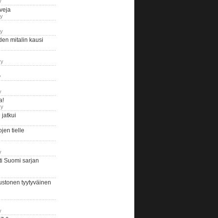
y
iveja
ry
ry
en mitalin kausi
ry
y
y
a!
ry
jatkui
en tielle
y
i Suomi sarjan
ustonen tyytyväinen
y