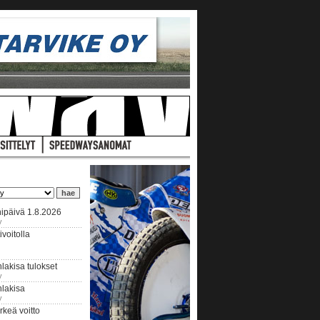
ipäivä 1.8.2026
y
voitolla
lakisa tulokset
y
hlakisa
y
keä voitto