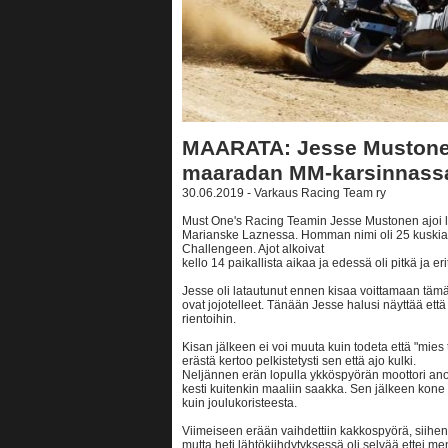
MAARATA: Jesse Mustonen
maaradan MM-karsinnass
30.06.2019 - Varkaus Racing Team ry
Must One's Racing Teamin Jesse Mustonen ajoi 
Marianske Laznessa. Homman nimi oli 25 kuskia 
Challengeen. Ajot alkoivat
kello 14 paikallista aikaa ja edessä oli pitkä ja e
Jesse oli latautunut ennen kisaa voittamaan tämän
ovat jojotelleet. Tänään Jesse halusi näyttää ett
rientoihin.
Kisan jälkeen ei voi muuta kuin todeta että "mies 
erästä kertoo pelkistetysti sen että ajo kulki.
Neljännen erän lopulla ykköspyörän moottori an
kesti kuitenkin maaliin saakka. Sen jälkeen kone a
kuin joulukoristeesta.
Viimeiseen erään vaihdettiin kakkospyörä, siihen
mutta heti lähtökiihdytyksessä oli selvää ettei me