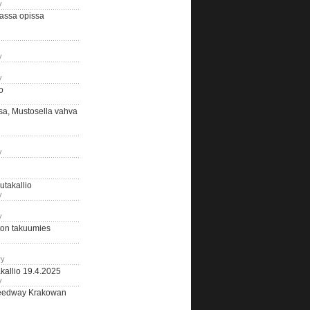
y
assa opissa
y
y
o
sa, Mustosella vahva
y
outakallio
y
y
on takuumies
ry
kallio 19.4.2025
y
eedway Krakowan