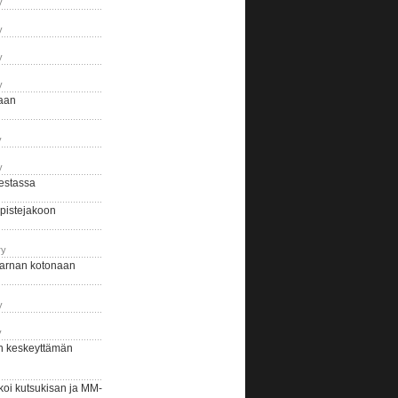
y
y
y
y
naan
y
y
estassa
pistejakoon
ry
arnan kotonaan
y
y
n keskeyttämän
i kutsukisan ja MM-