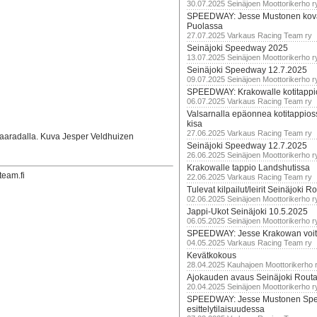
30.07.2025 Seinäjoen Moottorikerho r
SPEEDWAY: Jesse Mustonen kov
Puolassa
27.07.2025 Varkaus Racing Team ry
Seinäjoki Speedway 2025
13.07.2025 Seinäjoen Moottorikerho r
Seinäjoki Speedway 12.7.2025
09.07.2025 Seinäjoen Moottorikerho r
SPEEDWAY: Krakowalle kotitappi
06.07.2025 Varkaus Racing Team ry
Valsarnalla epäonnea kotitappios
kisa
27.06.2025 Varkaus Racing Team ry
aradalla. Kuva Jesper Veldhuizen
Seinäjoki Speedway 12.7.2025
26.06.2025 Seinäjoen Moottorikerho r
Krakowalle tappio Landshutissa
team.fi
22.06.2025 Varkaus Racing Team ry
Tulevat kilpailut/leirit Seinäjoki R
02.06.2025 Seinäjoen Moottorikerho r
Jappi-Ukot Seinäjoki 10.5.2025
06.05.2025 Seinäjoen Moottorikerho r
SPEEDWAY: Jesse Krakowan voit
04.05.2025 Varkaus Racing Team ry
Kevätkokous
28.04.2025 Kauhajoen Moottorikerho 
Ajokauden avaus Seinäjoki Routa
20.04.2025 Seinäjoen Moottorikerho r
SPEEDWAY: Jesse Mustonen Sp
esittelytilaisuudessa