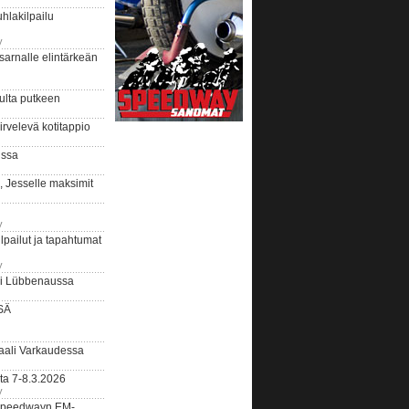
hlakilpailu
y
arnalle elintärkeän
ulta putkeen
rvelevä kotitappio
ussa
, Jesselle maksimit
y
lpailut ja tapahtumat
y
ui Lübbenaussa
SÄ
ali Varkaudessa
ta 7-8.3.2026
y
ääspeedwayn EM-