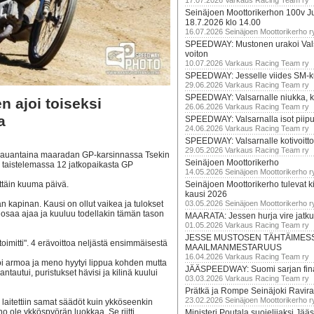
17.07.2026 Varkaus Racing Team ry
Seinäjoen Moottorikerhon 100v Ju
18.7.2026 klo 14.00
16.07.2026 Seinäjoen Moottorikerho r
SPEEDWAY: Mustonen urakoi Vals
voiton
10.07.2026 Varkaus Racing Team ry
SPEEDWAY: Jesselle viides SM-k
29.06.2026 Varkaus Racing Team ry
SPEEDWAY: Valsarnalle niukka, ki
 ajoi toiseksi
26.06.2026 Varkaus Racing Team ry
a
SPEEDWAY: Valsarnalla isot piip
24.06.2026 Varkaus Racing Team ry
SPEEDWAY: Valsarnalle kotivoitto
29.05.2026 Varkaus Racing Team ry
lauantaina maaradan GP-karsinnassa Tsekin
Seinäjoen Moottorikerho
taistelemassa 12 jatkopaikasta GP
14.05.2026 Seinäjoen Moottorikerho r
rittäin kuuma päivä.
Seinäjoen Moottorikerho tulevat ki
kausi 2026
 kapinan. Kausi on ollut vaikea ja tulokset
03.05.2026 Seinäjoen Moottorikerho r
ä osaa ajaa ja kuuluu todellakin tämän tason
MAARATA: Jessen hurja vire jatk
01.05.2026 Varkaus Racing Team ry
JESSE MUSTOSEN TÄHTÄIMES
toimitti". 4 erävoittoa neljästä ensimmäisestä
MAAILMANMESTARUUS
16.04.2026 Varkaus Racing Team ry
oi armoa ja meno hyytyi lippua kohden mutta
JÄÄSPEEDWAY: Suomi sarjan fina
ntautui, puristukset hävisi ja kilinä kuului
03.03.2026 Varkaus Racing Team ry
Prätkä ja Rompe Seinäjoki Ravira
23.02.2026 Seinäjoen Moottorikerho r
 laitettiin samat säädöt kuin ykköseenkin
no ole ykköspyörän luokkaa. Se riitti
Ministeri Poutala suojelijaksi J