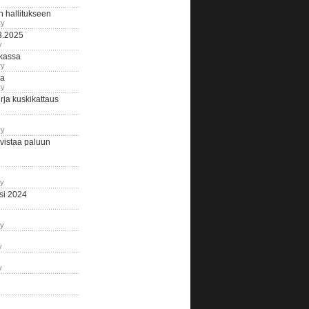
n hallitukseen
ry
3.2025
y
tkassa
ry
na
ry
ja kuskikattaus
ry
istaa paluun
ry
si 2024
ry
y
y