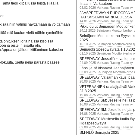
Tämä tiesi kilpailussa toista sijaa ja
finaaliin Varkauteen
03.02.2026 Varkaus Racing Team ry
JÄÄSPEEDWAYN EUROOPANM
een:
RATKAISTAAN VARKAUDESSA
14.01.2026 Varkaus Racing Team ry
kisaa niin valmis näyttämään ja voittamaan
Pikkujoulut Seinäjoen Moottorike
24.11.2025 Seinäjoen Moottorikerho r
tää että kuulun vielä näihin ryminöihin.
Seinäjoen Moottorikerho Syyskoko
2025
a ohituksen joita näissä kisoissa
16.10.2025 Seinäjoen Moottorikerho r
on ja pistelin sisältä ohi.
Seinäjoki Speedwayrata 1.10.20
ika Appea on jälleen kiittäminen kaluston
01.10.2025 Seinäjoen Moottorikerho r
SPEEDWAY: Jessellä kova loppuru
okuuta. Sieltä neljä parasta pääsee
24.09.2025 Varkaus Racing Team ry
Länsi ja Itä kisaavat Haapajärven
03.09.2025 Kauhajoen Moottorikerho 
SPEEDWAY: Valsarnan kausi päätty
28.08.2025 Varkaus Racing Team ry
VETERAANIEN ratalajipäivät Var
31.8.2025.
19.08.2025 Varkaus Racing Team ry
SPEEDWAY SM: Jesselle neljäs 
16.08.2025 Varkaus Racing Team ry
SPEEDWAY SM: Jesselle neljäs 
16.08.2025 Varkaus Racing Team ry
SPEEDWAY: Mustosella tuutin täy
liigaspeedwayta
02.08.2025 Varkaus Racing Team ry
SM-HLÖ Seinäjoki 2025