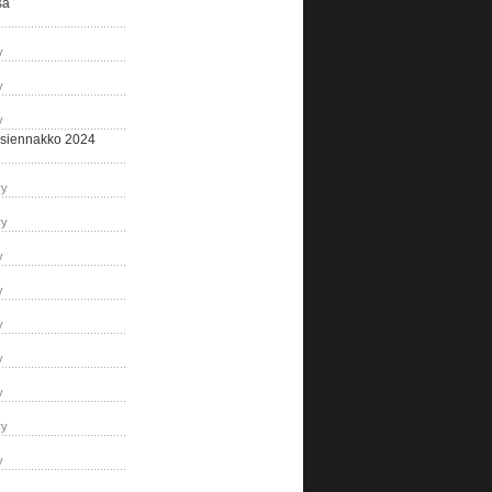
sa
y
y
y
siennakko 2024
ry
ry
y
y
y
y
y
ry
y