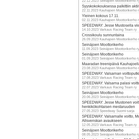
22.12.2023 Seinäjoen Moottorikerho r
Syyskokokouksessa palkittiin akti
22.11.2023 Kauhajoen Moottorikerho 
Yleinen kokous 17.11.
02.11.2023 Kauhajoen Moottorikerho 
SPEEDWAY: Jesse Mustosella viid
14.10.2023 Varkaus Racing Team ry
Crossikoulu sunnuntaina
26.09.2023 Kauhajoen Moottorikerho 
Seinäjoen Moottorikerho
11.09.2023 Seinäjoen Moottorikerho r
Seinäjoen Moottorikerho
01.09.2023 Seinäjoen Moottorikerho r
Maaradan treenipäivä Kauhajoell
23.08.2023 Kauhajoen Moottorikerho 
SPEEDWAY: Valsarnan voittoputki 
17.08.2023 Varkaus Racing Team ry
SPEEDWAY: Valsarna palasi voittoj
22.07.2023 Varkaus Racing Team ry
Seinäjoen Moottorikerho
20.06.2023 Seinäjoen Moottorikerho r
SPEEDWAY: Jesse Mustonen voitt
henkikökohtaisen mestaruuden
27.05.2023 Speedway Suomi-sarja
SPEEDWAY: Valsarnalle voitto, M
Allsvenskan avaukseen
12.05.2023 Varkaus Racing Team ry
Seinäjoen Moottorikerho
08.05.2023 Seinäjoen Moottorikerho r