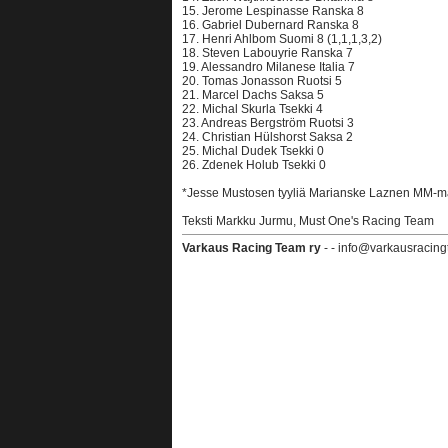
15. Jerome Lespinasse Ranska 8
16. Gabriel Dubernard Ranska 8
17. Henri Ahlbom Suomi 8 (1,1,1,3,2)
18. Steven Labouyrie Ranska 7
19. Alessandro Milanese Italia 7
20. Tomas Jonasson Ruotsi 5
21. Marcel Dachs Saksa 5
22. Michal Skurla Tsekki 4
23. Andreas Bergström Ruotsi 3
24. Christian Hülshorst Saksa 2
25. Michal Dudek Tsekki 0
26. Zdenek Holub Tsekki 0
*Jesse Mustosen tyyliä Marianske Laznen MM-ma
Teksti Markku Jurmu, Must One's Racing Team
Varkaus Racing Team ry
- - info@varkausracing