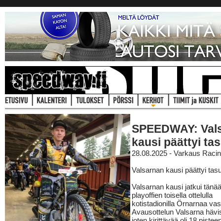
SPEEDWAY: Val
kausi päättyi tas
28.08.2025 - Varkaus Raci
Valsarnan kausi päättyi tasu
Valsarnan kausi jatkui tänä
playoffien toisella ottelulla
kotistadionilla Örnarnaa vas
Avausottelun Valsarna hävis
joten kirittävää oli 18 pistee