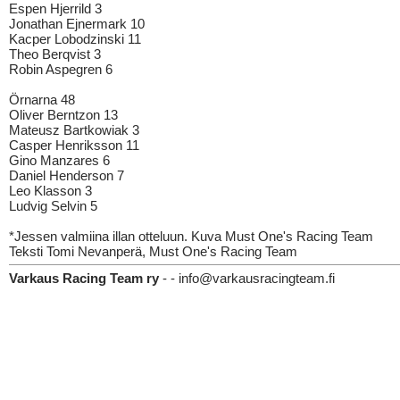
Espen Hjerrild 3
Jonathan Ejnermark 10
Kacper Lobodzinski 11
Theo Berqvist 3
Robin Aspegren 6
Örnarna 48
Oliver Berntzon 13
Mateusz Bartkowiak 3
Casper Henriksson 11
Gino Manzares 6
Daniel Henderson 7
Leo Klasson 3
Ludvig Selvin 5
*Jessen valmiina illan otteluun. Kuva Must One's Racing Team
Teksti Tomi Nevanperä, Must One's Racing Team
Varkaus Racing Team ry
- - info@varkausracingteam.fi