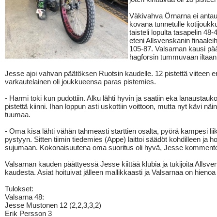
Väkivahva Örnarna ei antau
kovana tunnetulle kotijoukk
taisteli lopulta tasapelin 48
eteni Allsvenskanin finaaleih
105-87. Valsarnan kausi pää
hagforsin tummuvaan iltaan
Jesse ajoi vahvan päätöksen Ruotsin kaudelle. 12 pistettä viiteen e
varkautelainen oli joukkueensa paras pistemies.
- Harmi toki kun pudottiin. Alku lähti hyvin ja saatiin eka lanaustau
pistettä kiinni. Ihan loppun asti uskottiin voittoon, mutta nyt kävi näi
tuumaa.
- Oma kisa lähti vähän tahmeasti starttien osalta, pyörä kampesi lii
pystyyn. Sitten tiimin tiedemies (Appe) laittoi säädöt kohdilleen ja 
sujumaan. Kokonaisuutena oma suoritus oli hyvä, Jesse kommento
Valsarnan kauden päättyessä Jesse kiittää klubia ja tukijoita Allsv
kaudesta. Asiat hoituivat jälleen mallikkaasti ja Valsarnaa on hienoa
Tulokset:
Valsarna 48:
Jesse Mustonen 12 (2,2,3,3,2)
Erik Persson 3