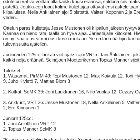
odotetun vahva voittamalla kaikki kuusi eräänsä, saldona siis maks
pistettä. Joukkueen loput kolme kuljettajaa ottavat ensi askeleitaan
kilpailuissa. Nella Änkiläinen ajoi 5 pistettä, Valtteri Koponen 2 ja E
yhden.
Ottelun paras kuljettaja Jesse Mustonen oli kilpailun jälkeen tyytyvä
Kaanaa on hieno rata, täällä on hyvä ajaa. Järjestäjälle kiitokset. Hi
on nyt saatu useampi uusi kuski mukaan. Se on tärkeää lajin kanna
tulevaisuutta ajatellen.
Junioreiden 125cc luokan voittajaksi ajoi VRT:n Jani Änkiläinen, joka
kaikki neljä eräänsä. Seinäjoen Moottorikerhon Topias Manner sijoitt
Tulokset:
1. Wasamat, PirMM 43: Topi Mustonen 12, Max Koivula 12, Toni Hy
9, Juho Kivistö 7, Mattias Blom 3
2. Kotkat, SeMK 39: Joni Laukkanen 16, Niilo Vuolas 12, Cezary O
3. Ankkurit, VRT 26: Jesse Mustonen 18, Nella Änkiläinen 5, Valtte
2, Ere Kinnunen 1
Juniorit 125cc:
1. Jani Änkiläinen VRT 12
2. Topias Manner SeMK 8
*Kaanaassa nähtiin tiukkaa taistelua Suomi-sarjan joukkuemestaru