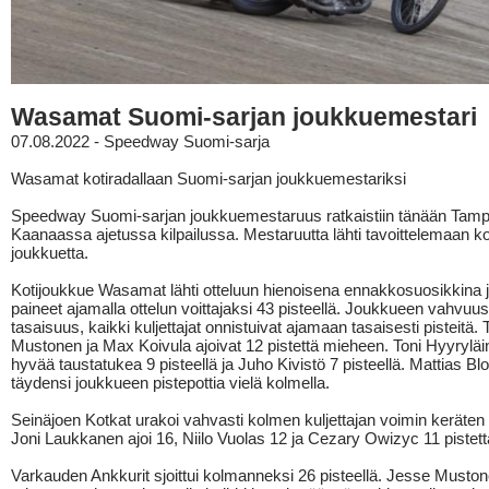
Wasamat Suomi-sarjan joukkuemestari
07.08.2022 - Speedway Suomi-sarja
Wasamat kotiradallaan Suomi-sarjan joukkuemestariksi
Speedway Suomi-sarjan joukkuemestaruus ratkaistiin tänään Tam
Kaanaassa ajetussa kilpailussa. Mestaruutta lähti tavoittelemaan k
joukkuetta.
Kotijoukkue Wasamat lähti otteluun hienoisena ennakkosuosikkina j
paineet ajamalla ottelun voittajaksi 43 pisteellä. Joukkueen vahvuus 
tasaisuus, kaikki kuljettajat onnistuivat ajamaan tasaisesti pisteitä. 
Mustonen ja Max Koivula ajoivat 12 pistettä mieheen. Toni Hyyryläi
hyvää taustatukea 9 pisteellä ja Juho Kivistö 7 pisteellä. Mattias B
täydensi joukkueen pistepottia vielä kolmella.
Seinäjoen Kotkat urakoi vahvasti kolmen kuljettajan voimin keräten 
Joni Laukkanen ajoi 16, Niilo Vuolas 12 ja Cezary Owizyc 11 pistett
Varkauden Ankkurit sjoittui kolmanneksi 26 pisteellä. Jesse Muston