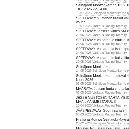
17.07.2026 Varkaus Racing Team ry
Seinäjoen Moottorikerhon 100v Ju
18.7.2026 klo 14.00
16.07.2026 Seinäjoen Moottorikerho r
SPEEDWAY: Mustonen urakoi Vals
voiton
10.07.2026 Varkaus Racing Team ry
SPEEDWAY: Jesselle viides SM-k
29.06.2026 Varkaus Racing Team ry
SPEEDWAY: Valsarnalle niukka, ki
26.06.2026 Varkaus Racing Team ry
SPEEDWAY: Valsarnalla isot piip
24.06.2026 Varkaus Racing Team ry
SPEEDWAY: Valsarnalle kotivoitto
29.05.2026 Varkaus Racing Team ry
Seinäjoen Moottorikerho
14.05.2026 Seinäjoen Moottorikerho r
Seinäjoen Moottorikerho tulevat ki
kausi 2026
03.05.2026 Seinäjoen Moottorikerho r
MAARATA: Jessen hurja vire jatk
01.05.2026 Varkaus Racing Team ry
JESSE MUSTOSEN TÄHTÄIMES
MAAILMANMESTARUUS
16.04.2026 Varkaus Racing Team ry
JÄÄSPEEDWAY: Suomi sarjan fina
03.03.2026 Varkaus Racing Team ry
Prätkä ja Rompe Seinäjoki Ravira
23.02.2026 Seinäjoen Moottorikerho r
Ministeri Poutala suojelijaksi J