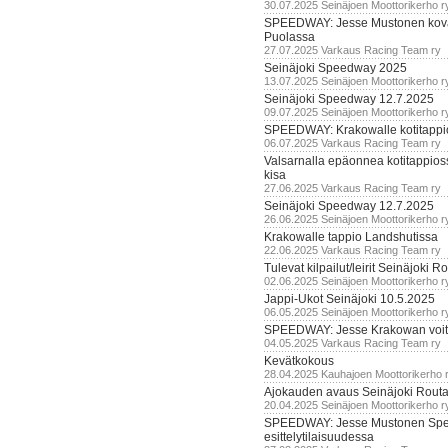
30.07.2025 Seinäjoen Moottorikerho r
SPEEDWAY: Jesse Mustonen kov
Puolassa
27.07.2025 Varkaus Racing Team ry
Seinäjoki Speedway 2025
13.07.2025 Seinäjoen Moottorikerho r
Seinäjoki Speedway 12.7.2025
09.07.2025 Seinäjoen Moottorikerho r
SPEEDWAY: Krakowalle kotitappi
06.07.2025 Varkaus Racing Team ry
Valsarnalla epäonnea kotitappios
kisa
27.06.2025 Varkaus Racing Team ry
Seinäjoki Speedway 12.7.2025
26.06.2025 Seinäjoen Moottorikerho r
Krakowalle tappio Landshutissa
22.06.2025 Varkaus Racing Team ry
Tulevat kilpailut/leirit Seinäjoki R
02.06.2025 Seinäjoen Moottorikerho r
Jappi-Ukot Seinäjoki 10.5.2025
06.05.2025 Seinäjoen Moottorikerho r
SPEEDWAY: Jesse Krakowan voit
04.05.2025 Varkaus Racing Team ry
Kevätkokous
28.04.2025 Kauhajoen Moottorikerho 
Ajokauden avaus Seinäjoki Routa
20.04.2025 Seinäjoen Moottorikerho r
SPEEDWAY: Jesse Mustonen Sp
esittelytilaisuudessa