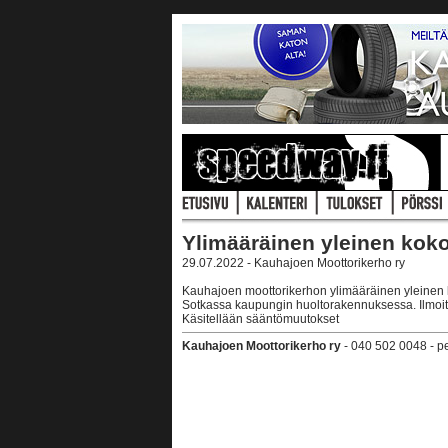
Ylimääräinen yleinen kok
29.07.2022 - Kauhajoen Moottorikerho ry
Kauhajoen moottorikerhon ylimääräinen yleinen k
Sotkassa kaupungin huoltorakennuksessa. Ilmoit
Käsitellään sääntömuutokset
Kauhajoen Moottorikerho ry
- 040 502 0048 - p