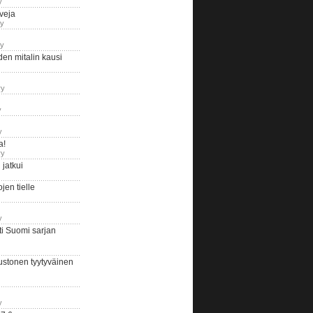
y
iveja
ry
ry
en mitalin kausi
ry
y
y
a!
ry
jatkui
en tielle
y
i Suomi sarjan
ustonen tyytyväinen
y