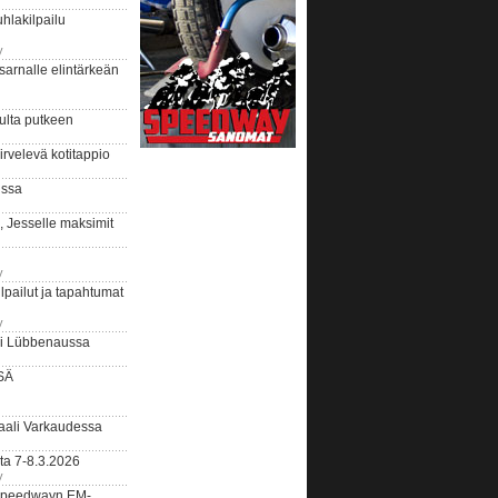
hlakilpailu
y
arnalle elintärkeän
ulta putkeen
rvelevä kotitappio
ussa
, Jesselle maksimit
y
lpailut ja tapahtumat
y
ui Lübbenaussa
SÄ
ali Varkaudessa
ta 7-8.3.2026
y
ääspeedwayn EM-