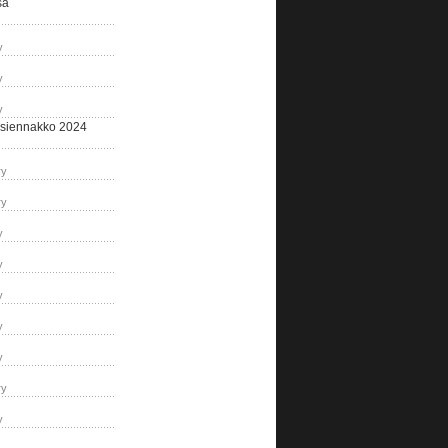
sa
y
y
y
siennakko 2024
ry
ry
y
y
y
y
y
ry
y