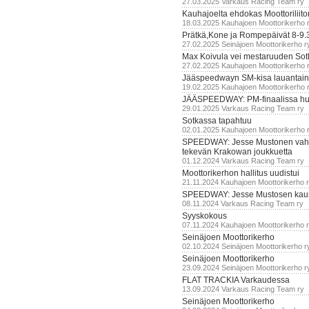
27.03.2025 Varkaus Racing Team ry
Kauhajoelta ehdokas Moottoriliito
18.03.2025 Kauhajoen Moottorikerho 
Prätkä,Kone ja Rompepäivät 8-9.
27.02.2025 Seinäjoen Moottorikerho r
Max Koivula vei mestaruuden So
27.02.2025 Kauhajoen Moottorikerho 
Jääspeedwayn SM-kisa lauantai
19.02.2025 Kauhajoen Moottorikerho 
JÄÄSPEEDWAY: PM-finaalissa hur
29.01.2025 Varkaus Racing Team ry
Sotkassa tapahtuu
02.01.2025 Kauhajoen Moottorikerho 
SPEEDWAY: Jesse Mustonen vahv
tekevän Krakowan joukkuetta
01.12.2024 Varkaus Racing Team ry
Moottorikerhon hallitus uudistui
21.11.2024 Kauhajoen Moottorikerho 
SPEEDWAY: Jesse Mustosen kau
08.11.2024 Varkaus Racing Team ry
Syyskokous
07.11.2024 Kauhajoen Moottorikerho 
Seinäjoen Moottorikerho
02.10.2024 Seinäjoen Moottorikerho r
Seinäjoen Moottorikerho
23.09.2024 Seinäjoen Moottorikerho r
FLAT TRACKIA Varkaudessa
13.09.2024 Varkaus Racing Team ry
Seinäjoen Moottorikerho