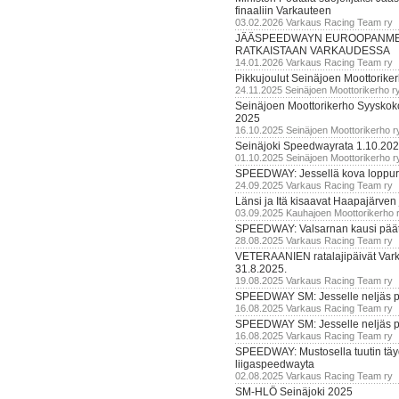
finaaliin Varkauteen
03.02.2026 Varkaus Racing Team ry
JÄÄSPEEDWAYN EUROOPANM
RATKAISTAAN VARKAUDESSA
14.01.2026 Varkaus Racing Team ry
Pikkujoulut Seinäjoen Moottorike
24.11.2025 Seinäjoen Moottorikerho r
Seinäjoen Moottorikerho Syyskoko
2025
16.10.2025 Seinäjoen Moottorikerho r
Seinäjoki Speedwayrata 1.10.20
01.10.2025 Seinäjoen Moottorikerho r
SPEEDWAY: Jessellä kova loppuru
24.09.2025 Varkaus Racing Team ry
Länsi ja Itä kisaavat Haapajärven
03.09.2025 Kauhajoen Moottorikerho 
SPEEDWAY: Valsarnan kausi päätty
28.08.2025 Varkaus Racing Team ry
VETERAANIEN ratalajipäivät Var
31.8.2025.
19.08.2025 Varkaus Racing Team ry
SPEEDWAY SM: Jesselle neljäs 
16.08.2025 Varkaus Racing Team ry
SPEEDWAY SM: Jesselle neljäs 
16.08.2025 Varkaus Racing Team ry
SPEEDWAY: Mustosella tuutin täy
liigaspeedwayta
02.08.2025 Varkaus Racing Team ry
SM-HLÖ Seinäjoki 2025