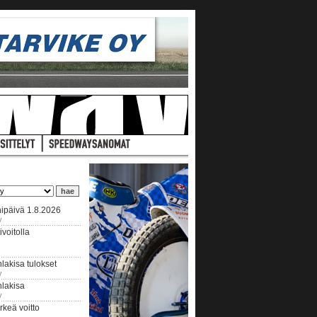
ipäivä 1.8.2026
y
voitolla
lakisa tulokset
y
hlakisa
y
keä voitto