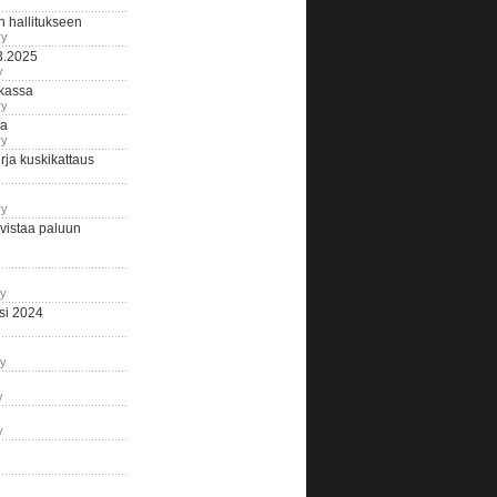
n hallitukseen
ry
3.2025
y
tkassa
ry
na
ry
ja kuskikattaus
ry
istaa paluun
ry
si 2024
ry
y
y