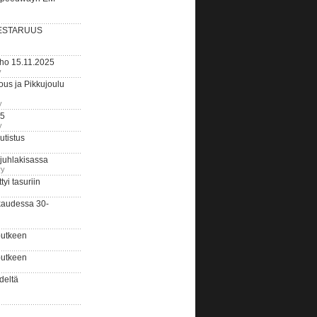
ESTARUUS
rho 15.11.2025
y
us ja Pikkujoulu
y
25
y
tistus
 juhlakisassa
ry
i tasuriin
kaudessa 30-
putkeen
putkeen
deltä