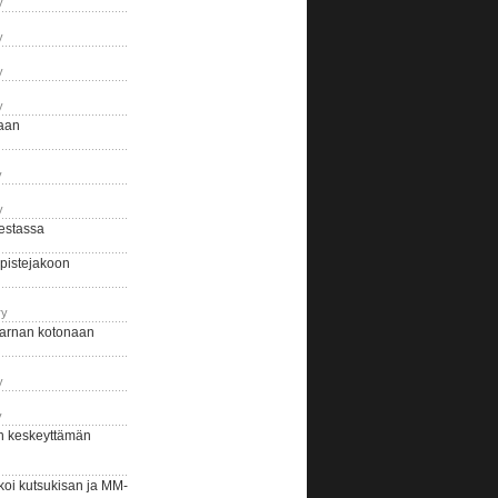
y
y
y
y
naan
y
y
estassa
pistejakoon
ry
arnan kotonaan
y
y
n keskeyttämän
i kutsukisan ja MM-