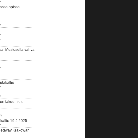
y
assa opissa
y
y
o
sa, Mustosella vahva
y
outakallio
y
y
on takuumies
ry
kallio 19.4.2025
y
eedway Krakowan