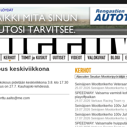
ous keskiviikkona
okous pidetään keskiviikkona 3.8. klo 17.30
Seinäjoen Moottorikerho Veteraan
us on 27.7. Kauhajoki-lehdessä.
25.07.2026 Seinäjoen Moottorikerho r
SPEEDWAY: Valsarna varmisti koti
playoffpaikan
erttu.aalto@me.com
24.07.2026 Varkaus Racing Team ry
Seinäjoen Moottorikerho 100v Juh
19.07.2026 Seinäjoen Moottorikerho r
Seinäjoen Moottorikerho 100v Ju
17.07.2026 Seinäjoen Moottorikerho r
SPEEDWAY: Valsarnalle huipputär