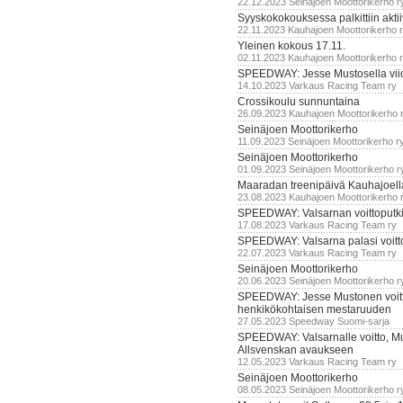
22.12.2023 Seinäjoen Moottorikerho r
Syyskokokouksessa palkittiin akti
22.11.2023 Kauhajoen Moottorikerho 
Yleinen kokous 17.11.
02.11.2023 Kauhajoen Moottorikerho 
SPEEDWAY: Jesse Mustosella viid
14.10.2023 Varkaus Racing Team ry
Crossikoulu sunnuntaina
26.09.2023 Kauhajoen Moottorikerho 
Seinäjoen Moottorikerho
11.09.2023 Seinäjoen Moottorikerho r
Seinäjoen Moottorikerho
01.09.2023 Seinäjoen Moottorikerho r
Maaradan treenipäivä Kauhajoell
23.08.2023 Kauhajoen Moottorikerho 
SPEEDWAY: Valsarnan voittoputki 
17.08.2023 Varkaus Racing Team ry
SPEEDWAY: Valsarna palasi voittoj
22.07.2023 Varkaus Racing Team ry
Seinäjoen Moottorikerho
20.06.2023 Seinäjoen Moottorikerho r
SPEEDWAY: Jesse Mustonen voitt
henkikökohtaisen mestaruuden
27.05.2023 Speedway Suomi-sarja
SPEEDWAY: Valsarnalle voitto, M
Allsvenskan avaukseen
12.05.2023 Varkaus Racing Team ry
Seinäjoen Moottorikerho
08.05.2023 Seinäjoen Moottorikerho r