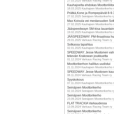
27.03.2025 Varkaus Racing Team ry
Kauhajoelta ehdokas Moottoriliito
18.03.2025 Kauhajoen Moottorikerho 
Prätkä,Kone ja Rompepäivät 8-9.
27.02.2025 Seinäjoen Moottorikerho r
Max Koivula vei mestaruuden So
27.02.2025 Kauhajoen Moottorikerho 
Jääspeedwayn SM-kisa lauantai
19.02.2025 Kauhajoen Moottorikerho 
JÄÄSPEEDWAY: PM-finaalissa hur
29.01.2025 Varkaus Racing Team ry
Sotkassa tapahtuu
02.01.2025 Kauhajoen Moottorikerho 
SPEEDWAY: Jesse Mustonen vahv
tekevän Krakowan joukkuetta
01.12.2024 Varkaus Racing Team ry
Moottorikerhon hallitus uudistui
21.11.2024 Kauhajoen Moottorikerho 
SPEEDWAY: Jesse Mustosen kau
08.11.2024 Varkaus Racing Team ry
Syyskokous
07.11.2024 Kauhajoen Moottorikerho 
Seinäjoen Moottorikerho
02.10.2024 Seinäjoen Moottorikerho r
Seinäjoen Moottorikerho
23.09.2024 Seinäjoen Moottorikerho r
FLAT TRACKIA Varkaudessa
13.09.2024 Varkaus Racing Team ry
Seinäjoen Moottorikerho