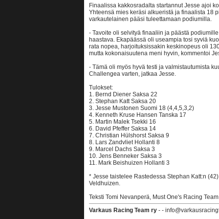
Finaalissa kakkosradalta startannut Jesse ajoi ko
Yhteensä mies keräsi alkueristä ja finaalista 18 
varkautelainen pääsi tuleettamaan podiumilla.
- Tavoite oli selvityä finaaliin ja päästä podiumille
haastava. Ekapäässä oli useampia tosi syviä kuoppi
rata nopea, harjoituksissakin keskinopeus oli 1
mutta kokonaisuutena meni hyvin, kommentoi Jes
- Tämä oli myös hyvä testi ja valmistautumista k
Challengea varten, jatkaa Jesse.
Tulokset:
1. Bernd Diener Saksa 22
2. Stephan Katt Saksa 20
3. Jesse Mustonen Suomi 18 (4,4,5,3,2)
4. Kenneth Kruse Hansen Tanska 17
5. Martin Malek Tsekki 16
6. David Pfeffer Saksa 14
7. Christian Hülshorst Saksa 9
8. Lars Zandvliet Hollanti 8
9. Marcel Dachs Saksa 3
10. Jens Benneker Saksa 3
11. Mark Beishuizen Hollanti 3
* Jesse taistelee Rastedessa Stephan Katt:n (42)
Veldhuizen.
Teksti Tomi Nevanperä, Must One's Racing Team
Varkaus Racing Team ry
- - info@varkausracing