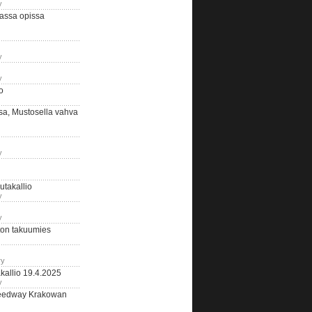
y
assa opissa
y
y
o
sa, Mustosella vahva
y
outakallio
y
y
on takuumies
ry
kallio 19.4.2025
y
eedway Krakowan