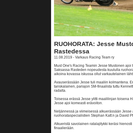
RUOHORATA: Jesse Musto
Rastedessa
11.08.2019 - Varkaus Racing Team ry
Must One's Racing Teamin Jesse Mustonen ajoi t
Saksassa Rasteden nopeudesta kuululla ruohorada
aikoina kovassa iskussa ollut varkautelainen läht
Avauserässään Jesse tuli maaliin kolmantena. Erän
tanskalainen, pariajon SM-finaalista tuttu Kenne
radalta.
Toisessa erässä Jesse ylitti maalilinjan toisen
Jesse ajoi komeasti erävoiton.
Neljännessä ja viimeisessä alkuerässään Jesse 
ruohorataspecialistien Stephan Katt:n ja David Pf
Alkueristä savolainen ratalajitykki keräsi hienosti 
finaalierään.