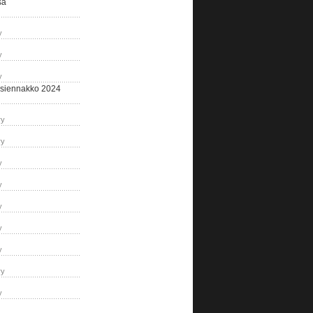
sa
y
y
y
siennakko 2024
ry
ry
y
y
y
y
y
ry
y