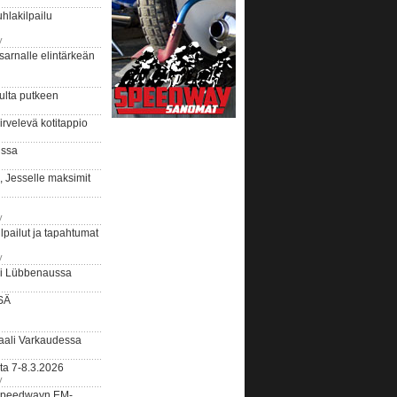
hlakilpailu
y
arnalle elintärkeän
ulta putkeen
rvelevä kotitappio
ussa
, Jesselle maksimit
y
lpailut ja tapahtumat
y
ui Lübbenaussa
SÄ
ali Varkaudessa
ta 7-8.3.2026
y
ääspeedwayn EM-