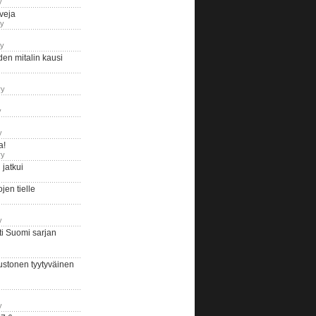
y
iveja
ry
ry
en mitalin kausi
ry
y
y
a!
ry
jatkui
en tielle
y
i Suomi sarjan
ustonen tyytyväinen
y