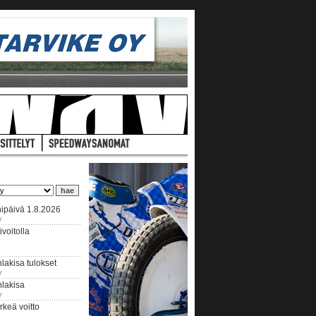
ipäivä 1.8.2026
y
voitolla
lakisa tulokset
y
hlakisa
y
keä voitto