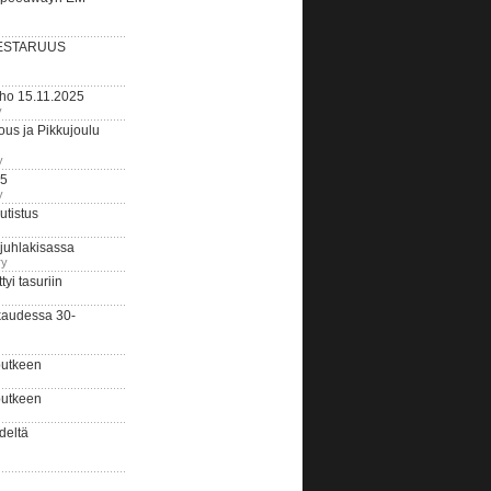
ESTARUUS
rho 15.11.2025
y
us ja Pikkujoulu
y
25
y
tistus
 juhlakisassa
ry
i tasuriin
kaudessa 30-
putkeen
putkeen
deltä