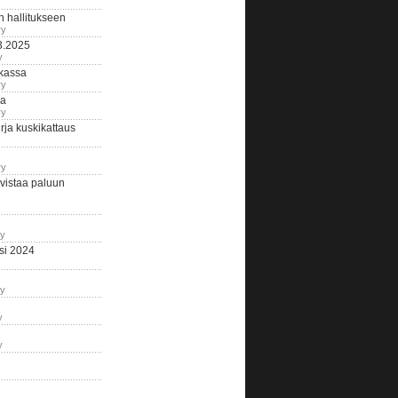
n hallitukseen
ry
3.2025
y
tkassa
ry
na
ry
ja kuskikattaus
ry
istaa paluun
ry
si 2024
ry
y
y