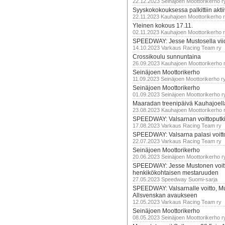
22.12.2023 Seinäjoen Moottorikerho r
Syyskokokouksessa palkittiin akti
22.11.2023 Kauhajoen Moottorikerho 
Yleinen kokous 17.11.
02.11.2023 Kauhajoen Moottorikerho 
SPEEDWAY: Jesse Mustosella viid
14.10.2023 Varkaus Racing Team ry
Crossikoulu sunnuntaina
26.09.2023 Kauhajoen Moottorikerho 
Seinäjoen Moottorikerho
11.09.2023 Seinäjoen Moottorikerho r
Seinäjoen Moottorikerho
01.09.2023 Seinäjoen Moottorikerho r
Maaradan treenipäivä Kauhajoell
23.08.2023 Kauhajoen Moottorikerho 
SPEEDWAY: Valsarnan voittoputki 
17.08.2023 Varkaus Racing Team ry
SPEEDWAY: Valsarna palasi voittoj
22.07.2023 Varkaus Racing Team ry
Seinäjoen Moottorikerho
20.06.2023 Seinäjoen Moottorikerho r
SPEEDWAY: Jesse Mustonen voitt
henkikökohtaisen mestaruuden
27.05.2023 Speedway Suomi-sarja
SPEEDWAY: Valsarnalle voitto, M
Allsvenskan avaukseen
12.05.2023 Varkaus Racing Team ry
Seinäjoen Moottorikerho
08.05.2023 Seinäjoen Moottorikerho r