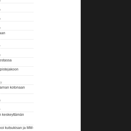
y
y
y
y
naan
y
y
estassa
pistejakoon
ry
arnan kotonaan
y
y
n keskeyttämän
i kutsukisan ja MM-