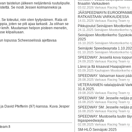
van taistelun jälkeen neljäntenä ruutulipulle.
finaaliin Varkauteen
pistettä. Se nosti Jessen kolmanneksi ja
03.02.2026 Varkaus Racing Team ry
JÄÄSPEEDWAYN EUROOPANM
RATKAISTAAN VARKAUDESSA
. Se toteutui, niin olen tyytyväinen. Rata oli
14.01.2026 Varkaus Racing Team ry
a, joten se piti ajaa tarkasti. Ja olihan se
Pikkujoulut Seinäjoen Moottorike
30 km/h. Muutaman helpon pisteen menetin,
24.11.2025 Seinäjoen Moottorikerho r
se kilpailuaan.
Seinäjoen Moottorikerho Syyskoko
2025
uun lopussa Scheesselissä ajettavaa
16.10.2025 Seinäjoen Moottorikerho r
Seinäjoki Speedwayrata 1.10.20
01.10.2025 Seinäjoen Moottorikerho r
SPEEDWAY: Jessellä kova loppuru
24.09.2025 Varkaus Racing Team ry
Länsi ja Itä kisaavat Haapajärven
03.09.2025 Kauhajoen Moottorikerho 
SPEEDWAY: Valsarnan kausi päätty
28.08.2025 Varkaus Racing Team ry
VETERAANIEN ratalajipäivät Var
31.8.2025.
19.08.2025 Varkaus Racing Team ry
SPEEDWAY SM: Jesselle neljäs 
16.08.2025 Varkaus Racing Team ry
 ja David Pfefferin (97) kanssa. Kuva Jesper
SPEEDWAY SM: Jesselle neljäs 
16.08.2025 Varkaus Racing Team ry
SPEEDWAY: Mustosella tuutin täy
liigaspeedwayta
02.08.2025 Varkaus Racing Team ry
team.fi
SM-HLÖ Seinäjoki 2025