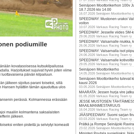
17.07.2026 Varkaus Racing Team ry
Seinäjoen Moottorikerhon 100v Ju
18.7.2026 klo 14.00
16.07.2026 Seinäjoen Moottorikerho r
SPEEDWAY: Mustonen urakoi Vals
voiton
10.07.2026 Varkaus Racing Team ry
SPEEDWAY: Jesselle viides SM-k
29.06.2026 Varkaus Racing Team ry
SPEEDWAY: Valsarnalle niukka, ki
nen podiumille
26.06.2026 Varkaus Racing Team ry
SPEEDWAY: Valsarnalla isot piip
24.06.2026 Varkaus Racing Team ry
SPEEDWAY: Valsarnalle kotivoitto
29.05.2026 Varkaus Racing Team ry
änään kovatasoisessa kutsukilpailussa
Seinäjoen Moottorikerho
lla. Harjoitukset sujuivat hyvin joten viime
14.05.2026 Seinäjoen Moottorikerho r
i luottavaisena päivän kilpailuun.
Seinäjoen Moottorikerho tulevat ki
 jälkeen sijoitus parani toiseksi, sillä
kausi 2026
th Hansen hylättiin tämän ajauduttua ulos
03.05.2026 Seinäjoen Moottorikerho r
MAARATA: Jessen hurja vire jatk
01.05.2026 Varkaus Racing Team ry
a Hansenin perässä. Kolmannessa erässään
JESSE MUSTOSEN TÄHTÄIMES
MAAILMANMESTARUUS
16.04.2026 Varkaus Racing Team ry
ajoi maaliin kolmantena saksalaisten
JÄÄSPEEDWAY: Suomi sarjan fina
efferin jälkeen.
03.03.2026 Varkaus Racing Team ry
Prätkä ja Rompe Seinäjoki Ravira
toiseksi eniten pisteitä ja selviytyi komeasti
23.02.2026 Seinäjoen Moottorikerho r
Ministeri Poutala suojelijaksi J