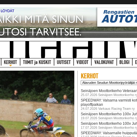
Seinäjoen Moottorikerho Veteraan
25.07.2026 Seinäjoen Moottorikerho r
SPEEDWAY: Valsarna varmisti koti
playoffpaikan
24.07.2026 Varkaus Racing Team ry
Seinäjoen Moottorikerho 100v Juh
19.07.2026 Seinäjoen Moottorikerho r
Seinäjoen Moottorikerho 100v Ju
17.07.2026 Seinäjoen Moottorikerho r
SPEEDWAY: Valsarnalle huipputär