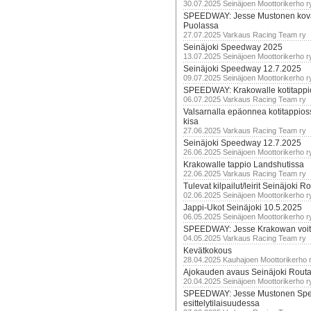
30.07.2025 Seinäjoen Moottorikerho r
SPEEDWAY: Jesse Mustonen kov
Puolassa
27.07.2025 Varkaus Racing Team ry
Seinäjoki Speedway 2025
13.07.2025 Seinäjoen Moottorikerho r
Seinäjoki Speedway 12.7.2025
09.07.2025 Seinäjoen Moottorikerho r
SPEEDWAY: Krakowalle kotitappi
06.07.2025 Varkaus Racing Team ry
Valsarnalla epäonnea kotitappios
kisa
27.06.2025 Varkaus Racing Team ry
Seinäjoki Speedway 12.7.2025
26.06.2025 Seinäjoen Moottorikerho r
Krakowalle tappio Landshutissa
22.06.2025 Varkaus Racing Team ry
Tulevat kilpailut/leirit Seinäjoki R
02.06.2025 Seinäjoen Moottorikerho r
Jappi-Ukot Seinäjoki 10.5.2025
06.05.2025 Seinäjoen Moottorikerho r
SPEEDWAY: Jesse Krakowan voit
04.05.2025 Varkaus Racing Team ry
Kevätkokous
28.04.2025 Kauhajoen Moottorikerho 
Ajokauden avaus Seinäjoki Routa
20.04.2025 Seinäjoen Moottorikerho r
SPEEDWAY: Jesse Mustonen Sp
esittelytilaisuudessa