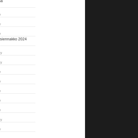
sa
y
y
y
siennakko 2024
ry
ry
y
y
y
y
y
ry
y