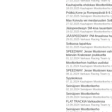
27.03.2025 Varkaus Racing Team ry
Kauhajoelta ehdokas Moottoriliito
18.03.2025 Kauhajoen Moottorikerho 
Prätkä,Kone ja Rompepäivät 8-9.
27.02.2025 Seinäjoen Moottorikerho r
Max Koivula vei mestaruuden So
27.02.2025 Kauhajoen Moottorikerho 
Jääspeedwayn SM-kisa lauantai
19.02.2025 Kauhajoen Moottorikerho 
JÄÄSPEEDWAY: PM-finaalissa hur
29.01.2025 Varkaus Racing Team ry
Sotkassa tapahtuu
02.01.2025 Kauhajoen Moottorikerho 
SPEEDWAY: Jesse Mustonen vahv
tekevän Krakowan joukkuetta
01.12.2024 Varkaus Racing Team ry
Moottorikerhon hallitus uudistui
21.11.2024 Kauhajoen Moottorikerho 
SPEEDWAY: Jesse Mustosen kau
08.11.2024 Varkaus Racing Team ry
Syyskokous
07.11.2024 Kauhajoen Moottorikerho 
Seinäjoen Moottorikerho
02.10.2024 Seinäjoen Moottorikerho r
Seinäjoen Moottorikerho
23.09.2024 Seinäjoen Moottorikerho r
FLAT TRACKIA Varkaudessa
13.09.2024 Varkaus Racing Team ry
Seinäjoen Moottorikerho