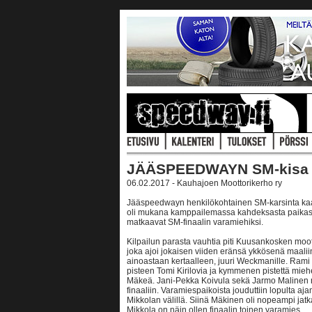
JÄÄSPEEDWAYN SM-kisa 
06.02.2017 - Kauhajoen Moottorikerho ry
Jääspeedwayn henkilökohtainen SM-karsinta kaas
oli mukana kamppailemassa kahdeksasta paikasta SM
matkaavat SM-finaalin varamiehiksi.
Kilpailun parasta vauhtia piti Kuusankosken m
joka ajoi jokaisen viiden eränsä ykkösenä maaliin.
ainoastaan kertaalleen, juuri Weckmanille. Rami 
pisteen Tomi Kirilovia ja kymmenen pistettä mieh
Mäkeä. Jani-Pekka Koivula sekä Jarmo Malinen n
finaaliin. Varamiespaikoista jouduttiin lopulta a
Mikkolan välillä. Siinä Mäkinen oli nopeampi ja
Mikkola on näin ollen finaalin toinen varamies.