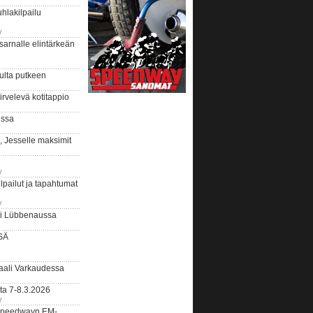
hlakilpailu
y
arnalle elintärkeän
ulta putkeen
rvelevä kotitappio
ussa
, Jesselle maksimit
y
lpailut ja tapahtumat
y
ui Lübbenaussa
SÄ
ali Varkaudessa
ta 7-8.3.2026
y
ääspeedwayn EM-