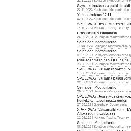
22.12.2023 Seinäjoen Moottorikerho r
Syyskokokouksessa palkittiin akti
22.11.2023 Kauhajoen Moottorikerho 
Yleinen kokous 17.11.
02.11.2023 Kauhajoen Moottorikerho 
SPEEDWAY: Jesse Mustosella viid
14.10.2023 Varkaus Racing Team ry
Crossikoulu sunnuntaina
26.09.2023 Kauhajoen Moottorikerho 
Seinäjoen Moottorikerho
11.09.2023 Seinäjoen Moottorikerho r
Seinäjoen Moottorikerho
01.09.2023 Seinäjoen Moottorikerho r
Maaradan treenipäivä Kauhajoell
23.08.2023 Kauhajoen Moottorikerho 
SPEEDWAY: Valsarnan voittoputki 
17.08.2023 Varkaus Racing Team ry
SPEEDWAY: Valsarna palasi voittoj
22.07.2023 Varkaus Racing Team ry
Seinäjoen Moottorikerho
20.06.2023 Seinäjoen Moottorikerho r
SPEEDWAY: Jesse Mustonen voitt
henkikökohtaisen mestaruuden
27.05.2023 Speedway Suomi-sarja
SPEEDWAY: Valsarnalle voitto, M
Allsvenskan avaukseen
12.05.2023 Varkaus Racing Team ry
Seinäjoen Moottorikerho
08.05.2023 Seinäjoen Moottorikerho r