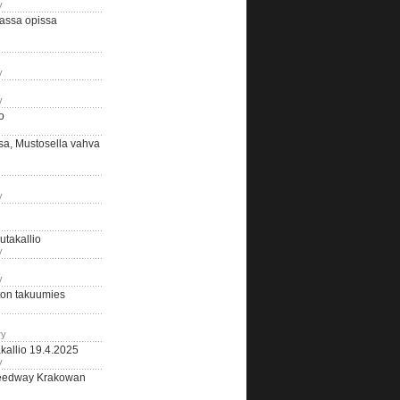
y
assa opissa
y
y
o
sa, Mustosella vahva
y
outakallio
y
y
on takuumies
ry
kallio 19.4.2025
y
eedway Krakowan