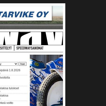
ipäivä 1.8.2026
y
voitolla
lakisa tulokset
y
hlakisa
y
keä voitto