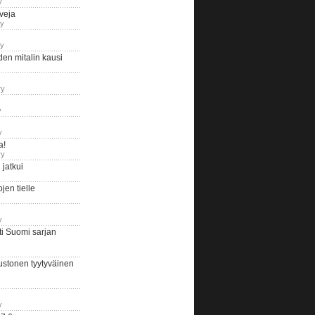
y
iveja
ry
ry
en mitalin kausi
ry
y
y
a!
ry
jatkui
en tielle
y
i Suomi sarjan
ustonen tyytyväinen
y