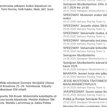
17.07.2026 Varkaus Racing Team ry
Seinäjoen Moottorikerhon 100v Ju
rsinnasta jatkajien lisäksi kilpailuun on
18.7.2026 klo 14.00
Tomi Norola, Antti Aakko, Mats Järf, Jussi
16.07.2026 Seinäjoen Moottorikerho r
SPEEDWAY: Mustonen urakoi Vals
voiton
10.07.2026 Varkaus Racing Team ry
SPEEDWAY: Jesselle viides SM-k
29.06.2026 Varkaus Racing Team ry
SPEEDWAY: Valsarnalle niukka, ki
26.06.2026 Varkaus Racing Team ry
SPEEDWAY: Valsarnalla isot piip
24.06.2026 Varkaus Racing Team ry
SPEEDWAY: Valsarnalle kotivoitto
29.05.2026 Varkaus Racing Team ry
Seinäjoen Moottorikerho
14.05.2026 Seinäjoen Moottorikerho r
Seinäjoen Moottorikerho tulevat ki
kausi 2026
03.05.2026 Seinäjoen Moottorikerho r
MAARATA: Jessen hurja vire jatk
01.05.2026 Varkaus Racing Team ry
JESSE MUSTOSEN TÄHTÄIMES
ka Mäki edustavat Suomea Venäjällä Ufassa
MAAILMANMESTARUUS
finaalissa 25.-26. helmikuuta. Kilpailu
16.04.2026 Varkaus Racing Team ry
atkaistaan EM-mitalit.
JÄÄSPEEDWAY: Suomi sarjan fina
03.03.2026 Varkaus Racing Team ry
lla SM-finaali. Molemmilla kuljettajilla oli
Prätkä ja Rompe Seinäjoki Ravira
ssa tuosta kilpailusta. Heidän tilalleen SM-
23.02.2026 Seinäjoen Moottorikerho r
kkola. Markku Larronmaa ja Jukka-Pekka
Ministeri Poutala suojelijaksi J