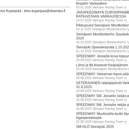
finaaliin Varkauteen
03.02.2026 Varkaus Racing Team ry
Timo Kujanpää - timo.kujanpaa@skanska.fi
JÄÄSPEEDWAYN EUROOPANM
RATKAISTAAN VARKAUDESSA
14.01.2026 Varkaus Racing Team ry
Pikkujoulut Seinäjoen Moottorike
24.11.2025 Seinäjoen Moottorikerho r
Seinäjoen Moottorikerho Syyskoko
2025
16.10.2025 Seinäjoen Moottorikerho r
Seinäjoki Speedwayrata 1.10.20
01.10.2025 Seinäjoen Moottorikerho r
SPEEDWAY: Jessellä kova loppuru
24.09.2025 Varkaus Racing Team ry
Länsi ja Itä kisaavat Haapajärven
03.09.2025 Kauhajoen Moottorikerho 
SPEEDWAY: Valsarnan kausi päätty
28.08.2025 Varkaus Racing Team ry
VETERAANIEN ratalajipäivät Var
31.8.2025.
19.08.2025 Varkaus Racing Team ry
SPEEDWAY SM: Jesselle neljäs 
16.08.2025 Varkaus Racing Team ry
SPEEDWAY SM: Jesselle neljäs 
16.08.2025 Varkaus Racing Team ry
SPEEDWAY: Mustosella tuutin täy
liigaspeedwayta
02.08.2025 Varkaus Racing Team ry
SM-HLÖ Seinäjoki 2025