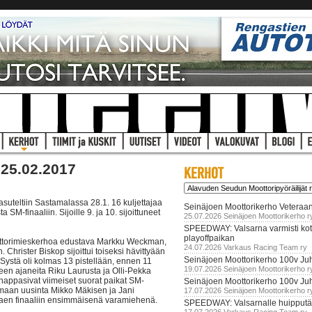
25.02.2017
uteltiin Sastamalassa 28.1. 16 kuljettajaa
Seinäjoen Moottorikerho Veteraan
-finaaliin. Sijoille 9. ja 10. sijoittuneet
25.07.2026 Seinäjoen Moottorikerho r
SPEEDWAY: Valsarna varmisti koti
playoffpaikan
oottorimieskerhoa edustava Markku Weckman,
24.07.2026 Varkaus Racing Team ry
 Christer Biskop sijoittui toiseksi hävittyään
Seinäjoen Moottorikerho 100v Juh
Systä oli kolmas 13 pistellään, ennen 11
19.07.2026 Seinäjoen Moottorikerho r
een ajaneita Riku Laurusta ja Olli-Pekka
appasivat viimeiset suorat paikat SM-
Seinäjoen Moottorikerho 100v Ju
jamaan uusinta Mikko Mäkisen ja Jani
17.07.2026 Seinäjoen Moottorikerho r
tkaen finaaliin ensimmäisenä varamiehenä.
SPEEDWAY: Valsarnalle huipputär