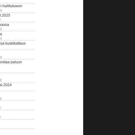
n hallitukseen
ry
3.2025
y
tkassa
ry
na
ry
ja kuskikattaus
ry
istaa paluun
ry
si 2024
ry
y
y