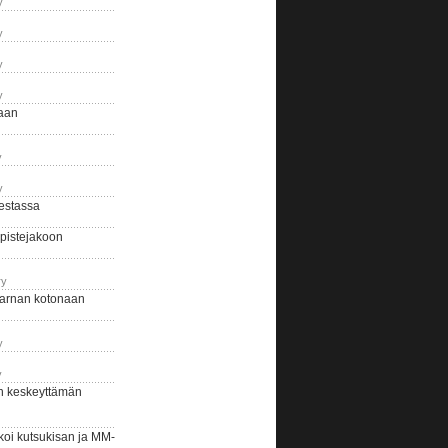
y
y
y
y
naan
y
y
estassa
pistejakoon
ry
arnan kotonaan
y
y
n keskeyttämän
i kutsukisan ja MM-