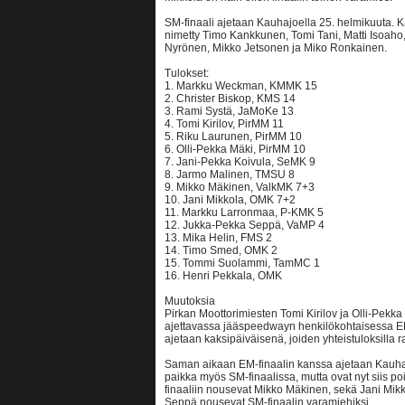
SM-finaali ajetaan Kauhajoella 25. helmikuuta. Ka
nimetty Timo Kankkunen, Tomi Tani, Matti Isoaho, 
Nyrönen, Mikko Jetsonen ja Miko Ronkainen.
Tulokset:
1. Markku Weckman, KMMK 15
2. Christer Biskop, KMS 14
3. Rami Systä, JaMoKe 13
4. Tomi Kirilov, PirMM 11
5. Riku Laurunen, PirMM 10
6. Olli-Pekka Mäki, PirMM 10
7. Jani-Pekka Koivula, SeMK 9
8. Jarmo Malinen, TMSU 8
9. Mikko Mäkinen, ValkMK 7+3
10. Jani Mikkola, OMK 7+2
11. Markku Larronmaa, P-KMK 5
12. Jukka-Pekka Seppä, VaMP 4
13. Mika Helin, FMS 2
14. Timo Smed, OMK 2
15. Tommi Suolammi, TamMC 1
16. Henri Pekkala, OMK
Muutoksia
Pirkan Moottorimiesten Tomi Kirilov ja Olli-Pek
ajettavassa jääspeedwayn henkilökohtaisessa EM-
ajetaan kaksipäiväisenä, joiden yhteistuloksilla r
Saman aikaan EM-finaalin kanssa ajetaan Kauhajoe
paikka myös SM-finaalissa, mutta ovat nyt siis poi
finaaliin nousevat Mikko Mäkinen, sekä Jani Mi
Seppä nousevat SM-finaalin varamiehiksi.