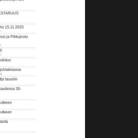
ESTARUUS
rho 15.11.2025
y
us ja Pikkujoulu
y
25
y
tistus
 juhlakisassa
ry
i tasuriin
kaudessa 30-
putkeen
putkeen
deltä