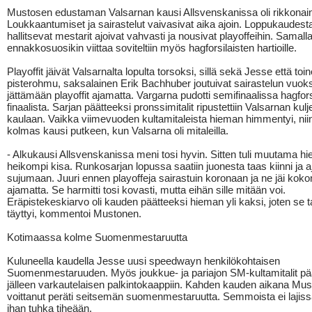
Mustosen edustaman Valsarnan kausi Allsvenskanissa oli rikkonai
Loukkaantumiset ja sairastelut vaivasivat aika ajoin. Loppukaudest
hallitsevat mestarit ajoivat vahvasti ja nousivat playoffeihin. Samall
ennakkosuosikin viittaa soviteltiin myös hagforsilaisten hartioille.
Playoffit jäivät Valsarnalta lopulta torsoksi, sillä sekä Jesse että to
pisterohmu, saksalainen Erik Bachhuber joutuivat sairastelun vuoks
jättämään playoffit ajamatta. Vargarna pudotti semifinaalissa hagfors
finaalista. Sarjan päätteeksi pronssimitalit ripustettiin Valsarnan kulje
kaulaan. Vaikka viimevuoden kultamitaleista hieman himmentyi, niin
kolmas kausi putkeen, kun Valsarna oli mitaleilla.
- Alkukausi Allsvenskanissa meni tosi hyvin. Sitten tuli muutama h
heikompi kisa. Runkosarjan lopussa saatiin juonesta taas kiinni ja a
sujumaan. Juuri ennen playoffeja sairastuin koronaan ja ne jäi kok
ajamatta. Se harmitti tosi kovasti, mutta eihän sille mitään voi.
Eräpistekeskiarvo oli kauden päätteeksi hieman yli kaksi, joten se t
täyttyi, kommentoi Mustonen.
Kotimaassa kolme Suomenmestaruutta
Kuluneella kaudella Jesse uusi speedwayn henkilökohtaisen
Suomenmestaruuden. Myös joukkue- ja pariajon SM-kultamitalit pä
jälleen varkautelaisen palkintokaappiin. Kahden kauden aikana Mu
voittanut peräti seitsemän suomenmestaruutta. Semmoista ei lajis
ihan tuhka tiheään.