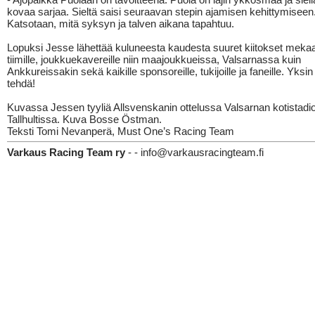
kovaa sarjaa. Sieltä saisi seuraavan stepin ajamisen kehittymiseen
Katsotaan, mitä syksyn ja talven aikana tapahtuu.
Lopuksi Jesse lähettää kuluneesta kaudesta suuret kiitokset mekaan
tiimille, joukkuekavereille niin maajoukkueissa, Valsarnassa kuin
Ankkureissakin sekä kaikille sponsoreille, tukijoille ja faneille. Yksin 
tehdä!
Kuvassa Jessen tyyliä Allsvenskanin ottelussa Valsarnan kotistadio
Tallhultissa. Kuva Bosse Östman.
Teksti Tomi Nevanperä, Must One’s Racing Team
Varkaus Racing Team ry
- - info@varkausracingteam.fi