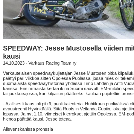
SPEEDWAY: Jesse Mustosella viiden mit
kausi
14.10.2023 - Varkaus Racing Team ry
Varkautelaisen speedwaykuljettajan Jesse Mustosen pitkä kilpailuk
päättyi pari viikkoa sitten Opolessa Puolassa, jossa mies oli teke
suomalaista speedwayhistoriaa yhdessä Timo Lahden ja Antti Vuol
kanssa. Ensimmäistä kertaa ikinä Suomi saavutti EM-mitalin spee
tai joukkueajossa, kun kilpailun päätteeksi kaulaan pujotettiin pronssi
- Ajallisesti kausi oli pitkä, puoli kalenteria. Huhtikuun puolivälissä o
avaustreenit Hyvinkäällä. Siitä Ruotsiin Vetlanda Cupiin, joka ajettii
lopussa. Ja nyt 1.10. viimeiset kierrokset ajettiin Opolessa. EM-podi
hienoa päättää kausi, Jesse toteaa.
Allsvenskanissa pronssia