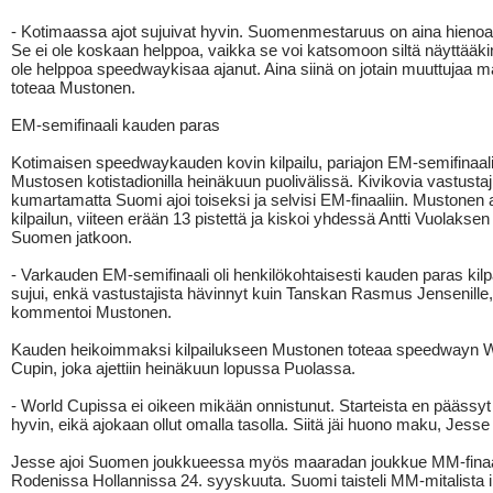
- Kotimaassa ajot sujuivat hyvin. Suomenmestaruus on aina hienoa 
Se ei ole koskaan helppoa, vaikka se voi katsomoon siltä näyttääkin
ole helppoa speedwaykisaa ajanut. Aina siinä on jotain muuttujaa 
toteaa Mustonen.
EM-semifinaali kauden paras
Kotimaisen speedwaykauden kovin kilpailu, pariajon EM-semifinaali, 
Mustosen kotistadionilla heinäkuun puolivälissä. Kivikovia vastustaj
kumartamatta Suomi ajoi toiseksi ja selvisi EM-finaaliin. Mustonen 
kilpailun, viiteen erään 13 pistettä ja kiskoi yhdessä Antti Vuolakse
Suomen jatkoon.
- Varkauden EM-semifinaali oli henkilökohtaisesti kauden paras kilpa
sujui, enkä vastustajista hävinnyt kuin Tanskan Rasmus Jensenille,
kommentoi Mustonen.
Kauden heikoimmaksi kilpailukseen Mustonen toteaa speedwayn 
Cupin, joka ajettiin heinäkuun lopussa Puolassa.
- World Cupissa ei oikeen mikään onnistunut. Starteista en päässyt
hyvin, eikä ajokaan ollut omalla tasolla. Siitä jäi huono maku, Jess
Jesse ajoi Suomen joukkueessa myös maaradan joukkue MM-finaa
Rodenissa Hollannissa 24. syyskuuta. Suomi taisteli MM-mitalista 