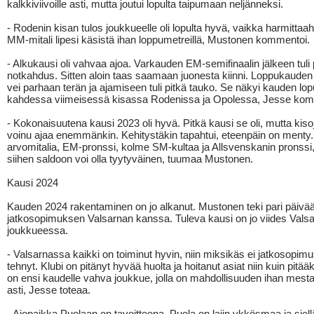
kalkkiviivoille asti, mutta joutui lopulta taipumaan neljänneksi.
- Rodenin kisan tulos joukkueelle oli lopulta hyvä, vaikka harmittaah
MM-mitali lipesi käsistä ihan loppumetreillä, Mustonen kommentoi.
- Alkukausi oli vahvaa ajoa. Varkauden EM-semifinaalin jälkeen tuli 
notkahdus. Sitten aloin taas saamaan juonesta kiinni. Loppukauden 
vei parhaan terän ja ajamiseen tuli pitkä tauko. Se näkyi kauden lo
kahdessa viimeisessä kisassa Rodenissa ja Opolessa, Jesse kom
- Kokonaisuutena kausi 2023 oli hyvä. Pitkä kausi se oli, mutta kiso
voinu ajaa enemmänkin. Kehitystäkin tapahtui, eteenpäin on menty. 
arvomitalia, EM-pronssi, kolme SM-kultaa ja Allsvenskanin pronssi,
siihen saldoon voi olla tyytyväinen, tuumaa Mustonen.
Kausi 2024
Kauden 2024 rakentaminen on jo alkanut. Mustonen teki pari päivää
jatkosopimuksen Valsarnan kanssa. Tuleva kausi on jo viides Vals
joukkueessa.
- Valsarnassa kaikki on toiminut hyvin, niin miksikäs ei jatkosopimus
tehnyt. Klubi on pitänyt hyvää huolta ja hoitanut asiat niin kuin pitääk
on ensi kaudelle vahva joukkue, jolla on mahdollisuuden ihan mest
asti, Jesse toteaa.
- Ajopaikka Puolaan on tavoitteena. Puola on lajin ykkösmaa ja siel