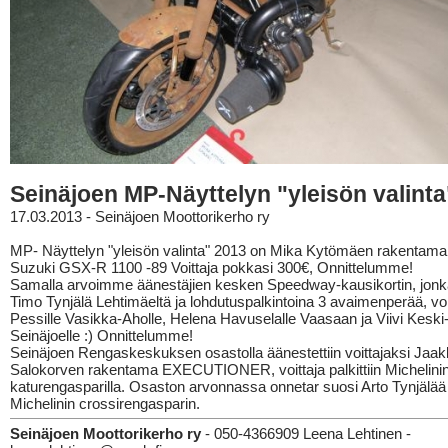
Seinäjoen MP-Näyttelyn "yleisön valinta
17.03.2013 - Seinäjoen Moottorikerho ry
MP- Näyttelyn "yleisön valinta" 2013 on Mika Kytömäen rakentam
Suzuki GSX-R 1100 -89 Voittaja pokkasi 300€, Onnittelumme!
Samalla arvoimme äänestäjien kesken Speedway-kausikortin, jonka 
Timo Tynjälä Lehtimäeltä ja lohdutuspalkintoina 3 avaimenperää, voi
Pessille Vasikka-Aholle, Helena Havuselalle Vaasaan ja Viivi Keski-
Seinäjoelle :) Onnittelumme!
Seinäjoen Rengaskeskuksen osastolla äänestettiin voittajaksi Jaa
Salokorven rakentama EXECUTIONER, voittaja palkittiin Michelini
katurengasparilla. Osaston arvonnassa onnetar suosi Arto Tynjälää j
Michelinin crossirengasparin.
Seinäjoen Moottorikerho ry
- 050-4366909 Leena Lehtinen -