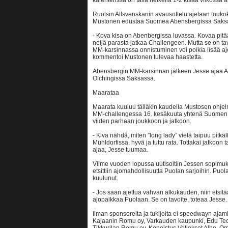
kalenterissa on tällä hetkellä 1-2 kisaa viikossa 
Ruotsin Allsvenskanin avausottelu ajetaan tou
Mustonen edustaa Suomea Abensbergissa Saksa
- Kova kisa on Abenbergissa luvassa. Kovaa pitää 
neljä parasta jatkaa Challengeen. Mutta se on tav
MM-karsinnassa onnistuminen voi poikia lisää a
kommentoi Mustonen tulevaa haastetta.
Abensbergin MM-karsinnan jälkeen Jesse ajaa Al
Olchingissa Saksassa.
Maarataa
Maarata kuuluu tälläkin kaudella Mustosen ohje
MM-challengessa 16. kesäkuuta yhtenä Suomen k
viiden parhaan joukkoon ja jatkoon.
- Kiva nähdä, miten ”long lady” vielä taipuu pitkä
Mühldorfissa, hyvä ja tuttu rata. Tottakai jatkoon 
ajaa, Jesse tuumaa.
Viime vuoden lopussa uutisoitiin Jessen sopim
etsittiin ajomahdollisuutta Puolan sarjoihin. Puol
kuulunut.
- Jos saan ajettua vahvan alkukauden, niin etsit
ajopaikkaa Puolaan. Se on tavoite, toteaa Jesse.
Ilman sponsoreita ja tukijoita ei speedwayn ajami
Kajaanin Romu oy, Varkauden kaupunki, Edu Tec