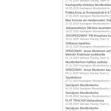
27.03.2025 Varkaus Racing Team ry
Kauhajoelta ehdokas Moottoriliito
18.03.2025 Kauhajoen Moottorikerho 
Prätkä,Kone ja Rompepäivät 8-9.
27.02.2025 Seinäjoen Moottorikerho r
Max Koivula vei mestaruuden So
27.02.2025 Kauhajoen Moottorikerho 
Jääspeedwayn SM-kisa lauantai
19.02.2025 Kauhajoen Moottorikerho 
JÄÄSPEEDWAY: PM-finaalissa hur
29.01.2025 Varkaus Racing Team ry
Sotkassa tapahtuu
02.01.2025 Kauhajoen Moottorikerho 
SPEEDWAY: Jesse Mustonen vahv
tekevän Krakowan joukkuetta
01.12.2024 Varkaus Racing Team ry
Moottorikerhon hallitus uudistui
21.11.2024 Kauhajoen Moottorikerho 
SPEEDWAY: Jesse Mustosen kau
08.11.2024 Varkaus Racing Team ry
Syyskokous
07.11.2024 Kauhajoen Moottorikerho 
Seinäjoen Moottorikerho
02.10.2024 Seinäjoen Moottorikerho r
Seinäjoen Moottorikerho
23.09.2024 Seinäjoen Moottorikerho r
FLAT TRACKIA Varkaudessa
13.09.2024 Varkaus Racing Team ry
Seinäjoen Moottorikerho