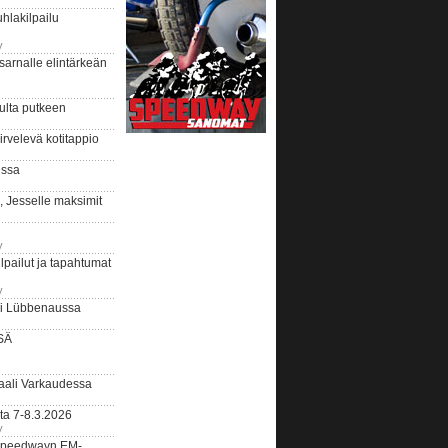
hlakilpailu
y
arnalle elintärkeän
ulta putkeen
rvelevä kotitappio
ussa
, Jesselle maksimit
y
lpailut ja tapahtumat
y
ui Lübbenaussa
SÄ
ali Varkaudessa
ta 7-8.3.2026
y
ääspeedwayn EM-