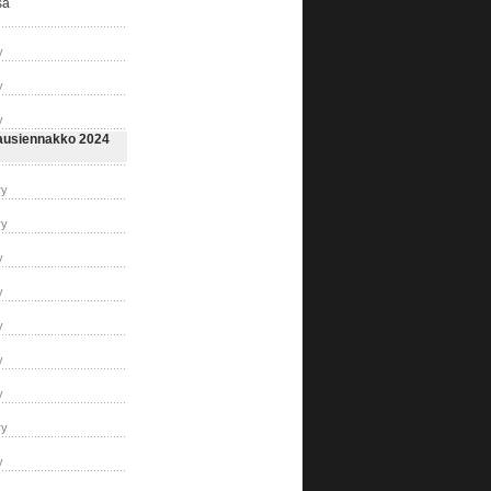
sa
y
y
y
usiennakko 2024
ry
ry
y
y
y
y
y
ry
y