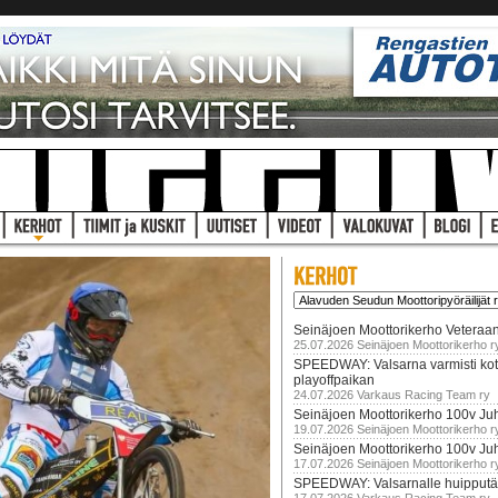
Seinäjoen Moottorikerho Veteraan
25.07.2026 Seinäjoen Moottorikerho r
SPEEDWAY: Valsarna varmisti koti
playoffpaikan
24.07.2026 Varkaus Racing Team ry
Seinäjoen Moottorikerho 100v Juh
19.07.2026 Seinäjoen Moottorikerho r
Seinäjoen Moottorikerho 100v Ju
17.07.2026 Seinäjoen Moottorikerho r
SPEEDWAY: Valsarnalle huipputär