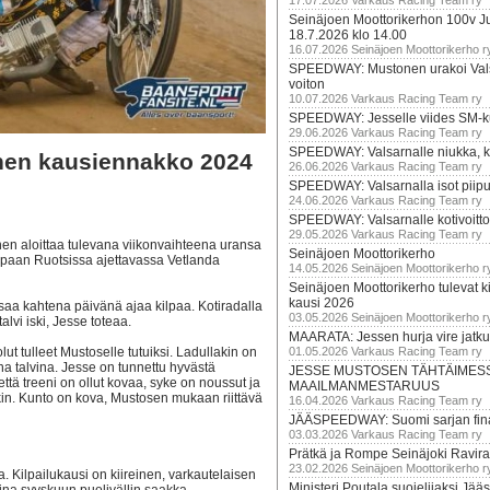
17.07.2026 Varkaus Racing Team ry
Seinäjoen Moottorikerhon 100v Ju
18.7.2026 klo 14.00
16.07.2026 Seinäjoen Moottorikerho r
SPEEDWAY: Mustonen urakoi Vals
voiton
10.07.2026 Varkaus Racing Team ry
SPEEDWAY: Jesselle viides SM-k
29.06.2026 Varkaus Racing Team ry
SPEEDWAY: Valsarnalle niukka, ki
en kausiennakko 2024
26.06.2026 Varkaus Racing Team ry
SPEEDWAY: Valsarnalla isot piip
24.06.2026 Varkaus Racing Team ry
SPEEDWAY: Valsarnalle kotivoitto
29.05.2026 Varkaus Racing Team ry
en aloittaa tulevana viikonvaihteena uransa
Seinäjoen Moottorikerho
tapaan Ruotsissa ajettavassa Vetlanda
14.05.2026 Seinäjoen Moottorikerho r
Seinäjoen Moottorikerho tulevat ki
kausi 2026
 saa kahtena päivänä ajaa kilpaa. Kotiradalla
03.05.2026 Seinäjoen Moottorikerho r
vi iski, Jesse toteaa.
MAARATA: Jessen hurja vire jatk
ut tulleet Mustoselle tutuiksi. Ladullakin on
01.05.2026 Varkaus Racing Team ry
 talvina. Jesse on tunnettu hyvästä
JESSE MUSTOSEN TÄHTÄIMES
ttä treeni on ollut kovaa, syke on noussut ja
MAAILMANMESTARUUS
ekin. Kunto on kova, Mustosen mukaan riittävä
16.04.2026 Varkaus Racing Team ry
JÄÄSPEEDWAY: Suomi sarjan fina
03.03.2026 Varkaus Racing Team ry
Prätkä ja Rompe Seinäjoki Ravira
23.02.2026 Seinäjoen Moottorikerho r
. Kilpailukausi on kiireinen, varkautelaisen
Ministeri Poutala suojelijaksi J