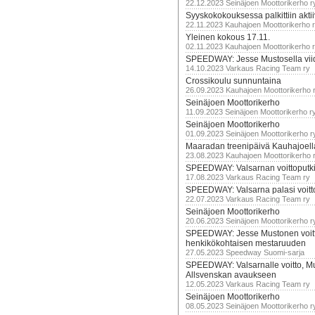
22.12.2023 Seinäjoen Moottorikerho r
Syyskokokouksessa palkittiin akti
22.11.2023 Kauhajoen Moottorikerho 
Yleinen kokous 17.11.
02.11.2023 Kauhajoen Moottorikerho 
SPEEDWAY: Jesse Mustosella viid
14.10.2023 Varkaus Racing Team ry
Crossikoulu sunnuntaina
26.09.2023 Kauhajoen Moottorikerho 
Seinäjoen Moottorikerho
11.09.2023 Seinäjoen Moottorikerho r
Seinäjoen Moottorikerho
01.09.2023 Seinäjoen Moottorikerho r
Maaradan treenipäivä Kauhajoell
23.08.2023 Kauhajoen Moottorikerho 
SPEEDWAY: Valsarnan voittoputki 
17.08.2023 Varkaus Racing Team ry
SPEEDWAY: Valsarna palasi voittoj
22.07.2023 Varkaus Racing Team ry
Seinäjoen Moottorikerho
20.06.2023 Seinäjoen Moottorikerho r
SPEEDWAY: Jesse Mustonen voitt
henkikökohtaisen mestaruuden
27.05.2023 Speedway Suomi-sarja
SPEEDWAY: Valsarnalle voitto, M
Allsvenskan avaukseen
12.05.2023 Varkaus Racing Team ry
Seinäjoen Moottorikerho
08.05.2023 Seinäjoen Moottorikerho r