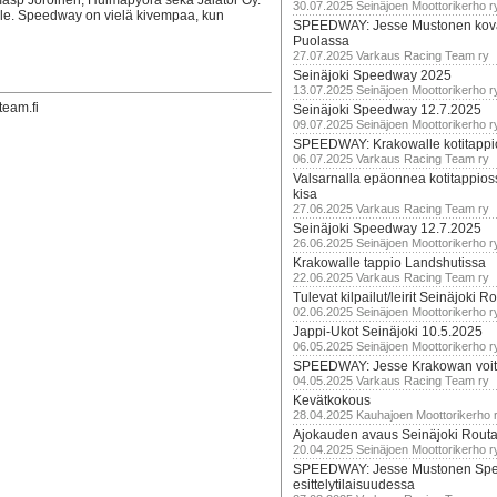
masp Joroinen, Huimapyörä sekä Jalator Oy.
30.07.2025 Seinäjoen Moottorikerho r
olle. Speedway on vielä kivempaa, kun
SPEEDWAY: Jesse Mustonen kov
Puolassa
27.07.2025 Varkaus Racing Team ry
Seinäjoki Speedway 2025
13.07.2025 Seinäjoen Moottorikerho r
team.fi
Seinäjoki Speedway 12.7.2025
09.07.2025 Seinäjoen Moottorikerho r
SPEEDWAY: Krakowalle kotitappi
06.07.2025 Varkaus Racing Team ry
Valsarnalla epäonnea kotitappios
kisa
27.06.2025 Varkaus Racing Team ry
Seinäjoki Speedway 12.7.2025
26.06.2025 Seinäjoen Moottorikerho r
Krakowalle tappio Landshutissa
22.06.2025 Varkaus Racing Team ry
Tulevat kilpailut/leirit Seinäjoki R
02.06.2025 Seinäjoen Moottorikerho r
Jappi-Ukot Seinäjoki 10.5.2025
06.05.2025 Seinäjoen Moottorikerho r
SPEEDWAY: Jesse Krakowan voit
04.05.2025 Varkaus Racing Team ry
Kevätkokous
28.04.2025 Kauhajoen Moottorikerho 
Ajokauden avaus Seinäjoki Routa
20.04.2025 Seinäjoen Moottorikerho r
SPEEDWAY: Jesse Mustonen Sp
esittelytilaisuudessa