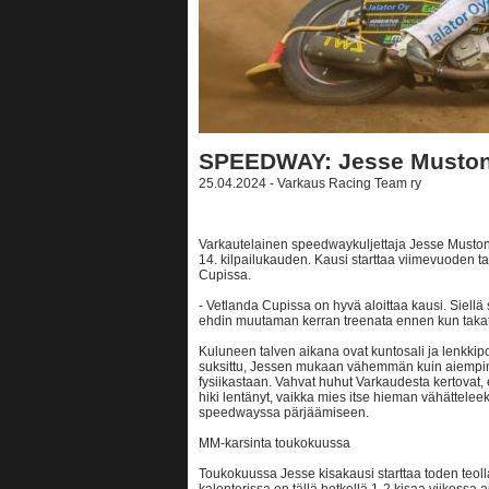
SPEEDWAY: Jesse Muston
25.04.2024 - Varkaus Racing Team ry
Varkautelainen speedwaykuljettaja Jesse Muston
14. kilpailukauden. Kausi starttaa viimevuoden 
Cupissa.
- Vetlanda Cupissa on hyvä aloittaa kausi. Siellä
ehdin muutaman kerran treenata ennen kun takatal
Kuluneen talven aikana ovat kuntosali ja lenkkipol
suksittu, Jessen mukaan vähemmän kuin aiempina
fysiikastaan. Vahvat huhut Varkaudesta kertovat, e
hiki lentänyt, vaikka mies itse hieman vähättele
speedwayssa pärjäämiseen.
MM-karsinta toukokuussa
Toukokuussa Jesse kisakausi starttaa toden teolla