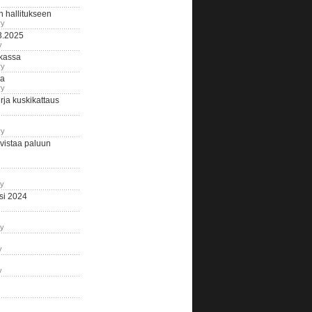
n hallitukseen
ry
3.2025
y
tkassa
ry
na
ry
ja kuskikattaus
ry
istaa paluun
ry
si 2024
ry
y
y