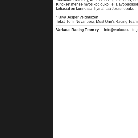
Tikkurilan Romu oy, Koneistus Veljekset Alho, O
Kiitokset menee myös kotijoukoille ja avopuolis
kotiasiat on kunnossa, hymähtää Jesse lopuksi.
*Kuva Jesper Veldhuizen
Teksti Tomi Nevanperä, Must One's Racing Team
Varkaus Racing Team ry
- - info@varkausracing