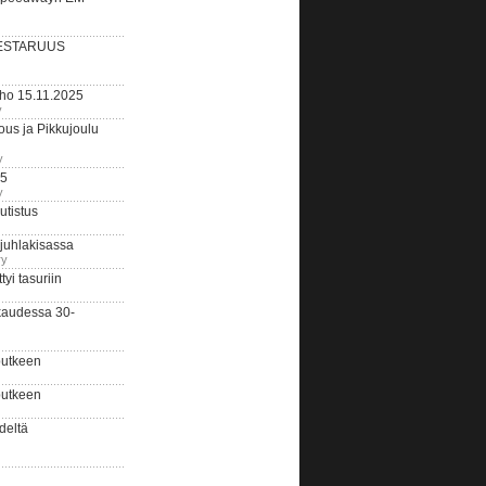
ESTARUUS
rho 15.11.2025
y
us ja Pikkujoulu
y
25
y
tistus
 juhlakisassa
ry
i tasuriin
kaudessa 30-
putkeen
putkeen
deltä