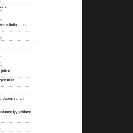
y
iveja
ry
ry
en mitalin kausi
ry
y
y
a!
ry
jatkui
en tielle
y
i Suomi sarjan
ustonen tyytyväinen
y