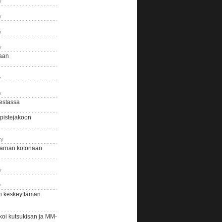
y
y
y
y
naan
y
y
estassa
pistejakoon
ry
arnan kotonaan
y
y
n keskeyttämän
i kutsukisan ja MM-