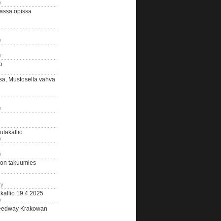
y
assa opissa
y
y
o
sa, Mustosella vahva
y
outakallio
y
y
on takuumies
ry
kallio 19.4.2025
y
eedway Krakowan