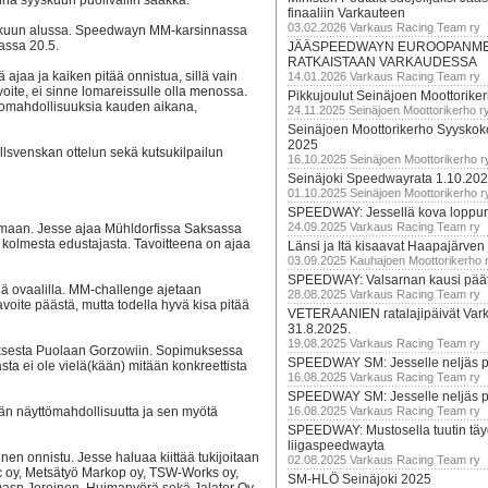
aina syyskuun puolivällin saakka.
finaaliin Varkauteen
03.02.2026 Varkaus Racing Team ry
kokuun alussa. Speedwayn MM-karsinnassa
ssa 20.5.
JÄÄSPEEDWAYN EUROOPANM
RATKAISTAAN VARKAUDESSA
ajaa ja kaiken pitää onnistua, sillä vain
14.01.2026 Varkaus Racing Team ry
oite, ei sinne lomareissulle olla menossa.
Pikkujoulut Seinäjoen Moottorike
jomahdollisuuksia kauden aikana,
24.11.2025 Seinäjoen Moottorikerho r
Seinäjoen Moottorikerho Syyskoko
2025
lsvenskan ottelun sekä kutsukilpailun
16.10.2025 Seinäjoen Moottorikerho r
Seinäjoki Speedwayrata 1.10.20
01.10.2025 Seinäjoen Moottorikerho r
SPEEDWAY: Jessellä kova loppuru
24.09.2025 Varkaus Racing Team ry
lmaan. Jesse ajaa Mühldorfissa Saksassa
olmesta edustajasta. Tavoitteena on ajaa
Länsi ja Itä kisaavat Haapajärven
03.09.2025 Kauhajoen Moottorikerho 
SPEEDWAY: Valsarnan kausi päätty
llä ovaalilla. MM-challenge ajetaan
28.08.2025 Varkaus Racing Team ry
tavoite päästä, mutta todella hyvä kisa pitää
VETERAANIEN ratalajipäivät Var
31.8.2025.
19.08.2025 Varkaus Racing Team ry
uksesta Puolaan Gorzowiin. Sopimuksessa
SPEEDWAY SM: Jesselle neljäs 
asta ei ole vielä(kään) mitään konkreettista
16.08.2025 Varkaus Racing Team ry
SPEEDWAY SM: Jesselle neljäs 
ään näyttömahdollisuutta ja sen myötä
16.08.2025 Varkaus Racing Team ry
SPEEDWAY: Mustosella tuutin täy
liigaspeedwayta
nen onnistu. Jesse haluaa kiittää tukijoitaan
02.08.2025 Varkaus Racing Team ry
 oy, Metsätyö Markop oy, TSW-Works oy,
SM-HLÖ Seinäjoki 2025