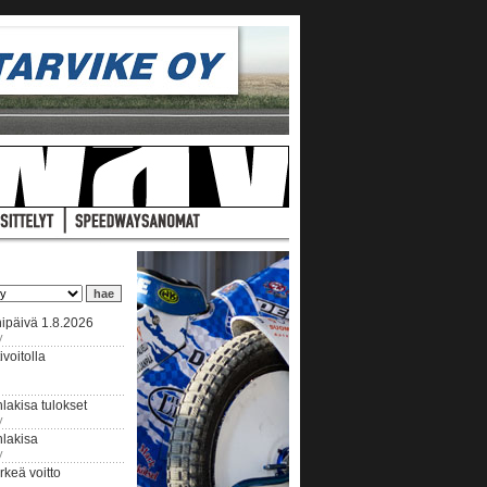
ipäivä 1.8.2026
y
voitolla
lakisa tulokset
y
hlakisa
y
keä voitto