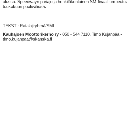
alussa. Speedwayn pariajo ja henkilökohtainen SM-finaali umpeutu
toukokuun puolivälissä.
TEKSTI: Ratalajiryhmä/SML
Kauhajoen Moottorikerho ry
- 050 - 544 7110, Timo Kujanpää -
timo.kujanpaa@skanska.fi