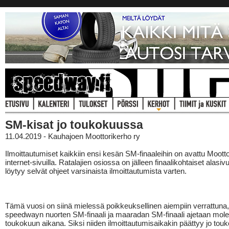
SM-kisat jo toukokuussa
11.04.2019 - Kauhajoen Moottorikerho ry
Ilmoittautumiset kaikkiin ensi kesän SM-finaaleihin on avattu Moottor
internet-sivuilla. Ratalajien osiossa on jälleen finaalikohtaiset alasivut
löytyy selvät ohjeet varsinaista ilmoittautumista varten.
Tämä vuosi on siinä mielessä poikkeuksellinen aiempiin verrattuna,
speedwayn nuorten SM-finaali ja maaradan SM-finaali ajetaan mol
toukokuun aikana. Siksi niiden ilmoittautumisaikakin päättyy jo tou