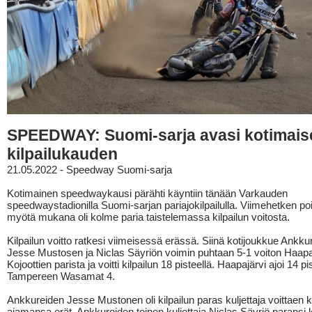
SPEEDWAY: Suomi-sarja avasi kotimais
kilpailukauden
21.05.2022 - Speedway Suomi-sarja
Kotimainen speedwaykausi pärähti käyntiin tänään Varkauden
speedwaystadionilla Suomi-sarjan pariajokilpailulla. Viimehetken po
myötä mukana oli kolme paria taistelemassa kilpailun voitosta.
Kilpailun voitto ratkesi viimeisessä erässä. Siinä kotijoukkue Ankkuri
Jesse Mustosen ja Niclas Säyriön voimin puhtaan 5-1 voiton Haap
Kojoottien parista ja voitti kilpailun 18 pisteellä. Haapajärvi ajoi 14 pis
Tampereen Wasamat 4.
Ankkureiden Jesse Mustonen oli kilpailun paras kuljettaja voittaen k
ajamansa erät. Ankkureiden toinen kuljettaja Niclas Säyriö paransi k