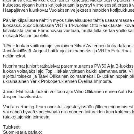
kuluessa ajoaan kuin sika jouksuaan ja pystyi viimeisessä erässä 
Haapajärven luunkovat Vuolaksen veljekset sinetöiden kotijoukkuee
Päivän kilpailussa nähtiin myös tulevaisuuden tähtiä useammassa e
luokassa. 250cc luokassa VRT:n 14-vuotias Otto Raak taisteli kovas
latvialaista Damir Filimonovsia vastaan, mutta tällä kertaa voitto ka
niukasti Baltian puolelle.
125cc luokan voittoon ajoi virolainen Silvar Avi ennen kotiradallaan 
Jani Änkiläistä. August Lattik ajoi kolmanneksi ja VRT:n Eetu Raak
neljänneksi.
Nuorimmat juniorit ratkaisivat paremmuutensa PW50 A ja B-luokiss
luokan voittajaksi ajoi Topi Hakala voittaen kaikki ajamansa erät. Vi
sijoittui toiseksi ja Taavi Ollikainen kolmanneksi. B-luokan nopein oli
ukrainalainen Yarik Prokoperuk ennen Evelina Immosta.
Junior Flat track luokan voittoon ajoi Vilho Ollikainen ennen Aatu Kon
Jasper Taavitsaista.
Varkaus Racing Team onnistui järjestelyissään jälleen erinomaisesti
sai nähdä hyvää speedwayta niin nuorten taitureiden kuin kokeneid
ratakettujenkin toimesta.
Tulokset:
Suomi-sarja pariajo: