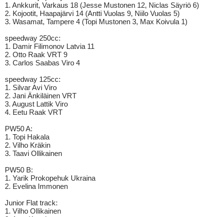
1. Ankkurit, Varkaus 18 (Jesse Mustonen 12, Niclas Säyriö 6)
2. Kojootit, Haapajärvi 14 (Antti Vuolas 9, Niilo Vuolas 5)
3. Wasamat, Tampere 4 (Topi Mustonen 3, Max Koivula 1)
speedway 250cc:
1. Damir Filimonov Latvia 11
2. Otto Raak VRT 9
3. Carlos Saabas Viro 4
speedway 125cc:
1. Silvar Avi Viro
2. Jani Änkiläinen VRT
3. August Lattik Viro
4. Eetu Raak VRT
PW50 A:
1. Topi Hakala
2. Vilho Kräkin
3. Taavi Ollikainen
PW50 B:
1. Yarik Prokopehuk Ukraina
2. Evelina Immonen
Junior Flat track:
1. Vilho Ollikainen