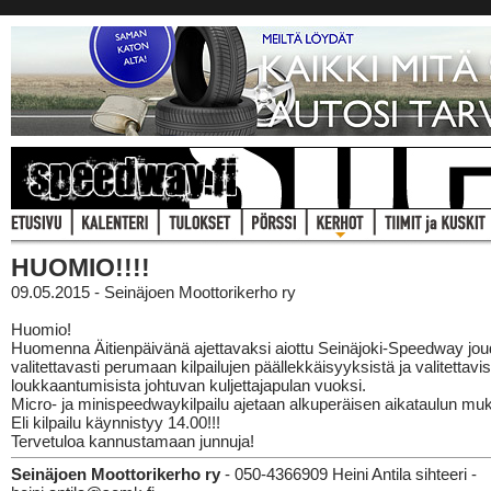
HUOMIO!!!!
09.05.2015 - Seinäjoen Moottorikerho ry
Huomio!
Huomenna Äitienpäivänä ajettavaksi aiottu Seinäjoki-Speedway jo
valitettavasti perumaan kilpailujen päällekkäisyyksistä ja valitettavis
loukkaantumisista johtuvan kuljettajapulan vuoksi.
Micro- ja minispeedwaykilpailu ajetaan alkuperäisen aikataulun mu
Eli kilpailu käynnistyy 14.00!!!
Tervetuloa kannustamaan junnuja!
Seinäjoen Moottorikerho ry
- 050-4366909 Heini Antila sihteeri -