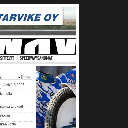
ipäivä 1.8.2026
y
voitolla
lakisa tulokset
y
hlakisa
y
keä voitto