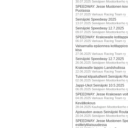
30.07.2025 Seinäjoen Moottorikerho r
SPEEDWAY: Jesse Mustonen kov
Puolassa
27.07.2025 Varkaus Racing Team ry
Seinäjoki Speedway 2025
13.07.2025 Seinäjoen Moottorikerho r
Seinäjoki Speedway 12.7.2025
09.07.2025 Seinäjoen Moottorikerho r
SPEEDWAY: Krakowalle kotitappi
06.07.2025 Varkaus Racing Team ry
Valsarnalla epäonnea kotitappios
kisa
27.06.2025 Varkaus Racing Team ry
Seinäjoki Speedway 12.7.2025
26.06.2025 Seinäjoen Moottorikerho r
Krakowalle tappio Landshutissa
22.06.2025 Varkaus Racing Team ry
Tulevat kilpailut/leirit Seinäjoki R
02.06.2025 Seinäjoen Moottorikerho r
Jappi-Ukot Seinäjoki 10.5.2025
06.05.2025 Seinäjoen Moottorikerho r
SPEEDWAY: Jesse Krakowan voit
04.05.2025 Varkaus Racing Team ry
Kevätkokous
28.04.2025 Kauhajoen Moottorikerho 
Ajokauden avaus Seinäjoki Routa
20.04.2025 Seinäjoen Moottorikerho r
SPEEDWAY: Jesse Mustonen Sp
esittelytilaisuudessa