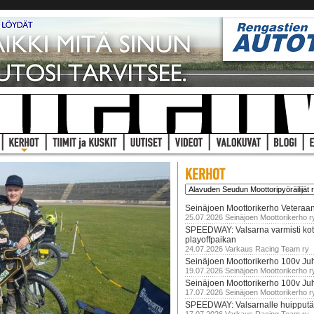
Seinäjoen Moottorikerho Veteraan
25.07.2026 Seinäjoen Moottorikerho r
SPEEDWAY: Valsarna varmisti koti
playoffpaikan
24.07.2026 Varkaus Racing Team ry
Seinäjoen Moottorikerho 100v Juh
19.07.2026 Seinäjoen Moottorikerho r
Seinäjoen Moottorikerho 100v Ju
17.07.2026 Seinäjoen Moottorikerho r
SPEEDWAY: Valsarnalle huipputär