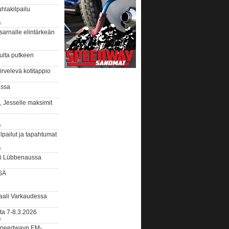
hlakilpailu
y
arnalle elintärkeän
ulta putkeen
rvelevä kotitappio
ussa
, Jesselle maksimit
y
lpailut ja tapahtumat
y
ui Lübbenaussa
SÄ
ali Varkaudessa
ta 7-8.3.2026
y
ääspeedwayn EM-