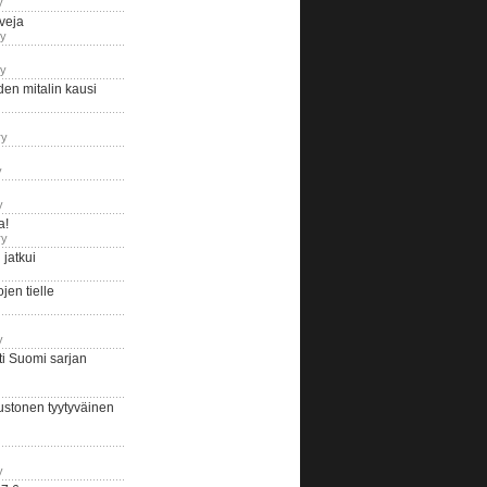
y
iveja
ry
ry
en mitalin kausi
ry
y
y
a!
ry
jatkui
en tielle
y
i Suomi sarjan
ustonen tyytyväinen
y