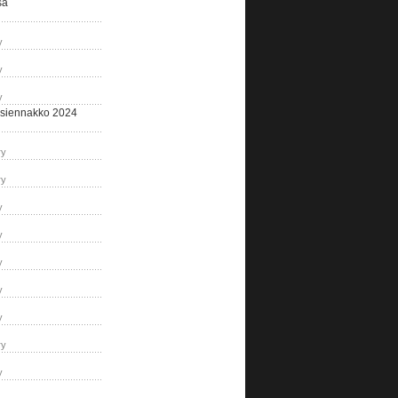
sa
y
y
y
siennakko 2024
ry
ry
y
y
y
y
y
ry
y