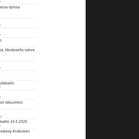
y
assa opissa
y
y
o
sa, Mustosella vahva
y
outakallio
y
y
on takuumies
ry
kallio 19.4.2025
y
eedway Krakowan