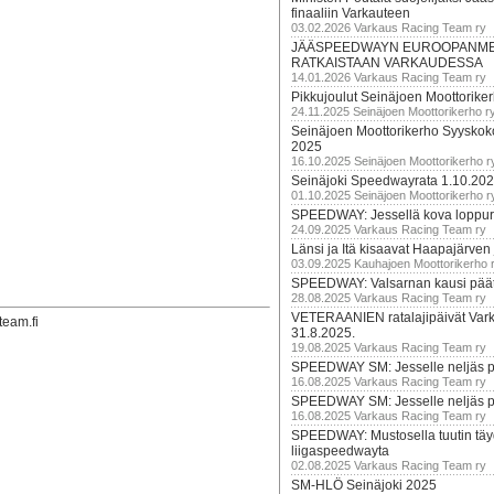
finaaliin Varkauteen
03.02.2026 Varkaus Racing Team ry
JÄÄSPEEDWAYN EUROOPANM
RATKAISTAAN VARKAUDESSA
14.01.2026 Varkaus Racing Team ry
Pikkujoulut Seinäjoen Moottorike
24.11.2025 Seinäjoen Moottorikerho r
Seinäjoen Moottorikerho Syyskoko
2025
16.10.2025 Seinäjoen Moottorikerho r
Seinäjoki Speedwayrata 1.10.20
01.10.2025 Seinäjoen Moottorikerho r
SPEEDWAY: Jessellä kova loppuru
24.09.2025 Varkaus Racing Team ry
Länsi ja Itä kisaavat Haapajärven
03.09.2025 Kauhajoen Moottorikerho 
SPEEDWAY: Valsarnan kausi päätty
28.08.2025 Varkaus Racing Team ry
VETERAANIEN ratalajipäivät Var
team.fi
31.8.2025.
19.08.2025 Varkaus Racing Team ry
SPEEDWAY SM: Jesselle neljäs 
16.08.2025 Varkaus Racing Team ry
SPEEDWAY SM: Jesselle neljäs 
16.08.2025 Varkaus Racing Team ry
SPEEDWAY: Mustosella tuutin täy
liigaspeedwayta
02.08.2025 Varkaus Racing Team ry
SM-HLÖ Seinäjoki 2025