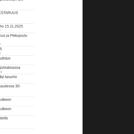
ESTARUUS
rho 15.11.2025
y
us ja Pikkujoulu
y
25
y
tistus
 juhlakisassa
ry
i tasuriin
kaudessa 30-
putkeen
putkeen
deltä