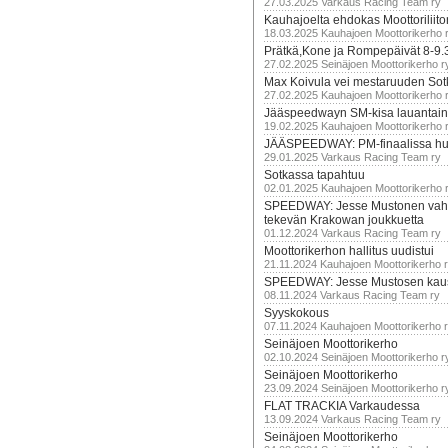
27.03.2025 Varkaus Racing Team ry
Kauhajoelta ehdokas Moottoriliito
18.03.2025 Kauhajoen Moottorikerho 
Prätkä,Kone ja Rompepäivät 8-9.
27.02.2025 Seinäjoen Moottorikerho r
Max Koivula vei mestaruuden So
27.02.2025 Kauhajoen Moottorikerho 
Jääspeedwayn SM-kisa lauantai
19.02.2025 Kauhajoen Moottorikerho 
JÄÄSPEEDWAY: PM-finaalissa hur
29.01.2025 Varkaus Racing Team ry
Sotkassa tapahtuu
02.01.2025 Kauhajoen Moottorikerho 
SPEEDWAY: Jesse Mustonen vahv
tekevän Krakowan joukkuetta
01.12.2024 Varkaus Racing Team ry
Moottorikerhon hallitus uudistui
21.11.2024 Kauhajoen Moottorikerho 
SPEEDWAY: Jesse Mustosen kau
08.11.2024 Varkaus Racing Team ry
Syyskokous
07.11.2024 Kauhajoen Moottorikerho 
Seinäjoen Moottorikerho
02.10.2024 Seinäjoen Moottorikerho r
Seinäjoen Moottorikerho
23.09.2024 Seinäjoen Moottorikerho r
FLAT TRACKIA Varkaudessa
13.09.2024 Varkaus Racing Team ry
Seinäjoen Moottorikerho