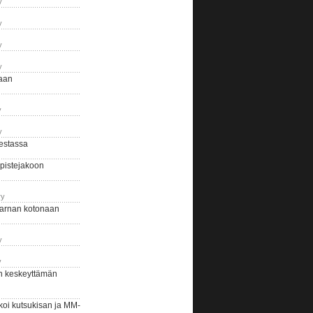
y
y
y
y
naan
y
y
estassa
pistejakoon
ry
arnan kotonaan
y
y
n keskeyttämän
i kutsukisan ja MM-