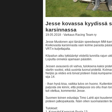
Jesse kovassa kyydissä
karsinnassa
19.05.2018 - Varkaus Racing Team ry
Jesse Mustonen ajoi tänään speedwayn MM-kars
Kivikovasta karsinnasta vain kolme parasta pääsisi
VRT:n kuljettajalta.
Kilpailun alku lykkääntyi viidellä tunnilla rajun 
Lopulta onneksi ajamaan päästiin.
Jessen avauserä oli vahva, tuloksena kaksi pistet
startin vuoksi, eikä uusinta tuonut pisteitä. Kolma
Neljäs ja viides erä toivat pisteen lisää kumpainen
sija 14.
- Ihan hyvä kisa, vaikka tulos on huono. Kuitenk
paljosta ole kiinni, että pistepussi ois ollu ih
tuli otettua, kommentoi Jesse.
Suomen toinen edustaja Timo Lahti ajoi kuudenne
pisteen jatkopaikasta. Näin ollen suomalaisten t
Tulokset:
1. Krzysztof Kasprzak Puola 13