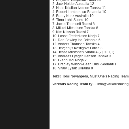
2. Jack Holder Australia 12
3. Niels Kristian Iversen Tanska 11
4. Robert Lambert Iso-Britannia 10
5. Brady Kurtz Australia 10
6. Timo Lahti Suomi 10
7. Jacob Thorssell Ruotsi 8
8. Mikkel Michelsen Tanska 8
9. Kim Nilsson Ruotsi 7
10. Lasse Frederiksen Norja 7
11. Dan Bewley Iso-Britannia 6
12. Anders Thomsen Tanska 4
13. Jevgenijs Kostigovs Latvia 3
14. Jesse Mustonen Suomi 4 (2,0,0,1,1)
15. Andreas Lyager Hansen Tanska 3
16. Glenn Moi Norja 2
17. Bradley Wilson-Dean Uusi-Seelanti 1
18. Vitaly Lysak Ukraina 0
Teksti Tomi Nevanperä, Must One's Racing Team
Varkaus Racing Team ry
- - info@varkausracing