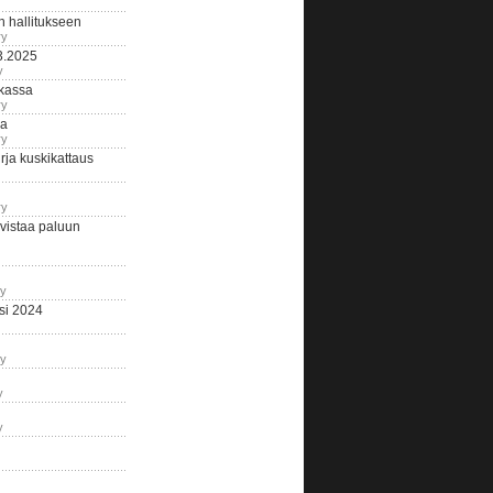
n hallitukseen
ry
3.2025
y
tkassa
ry
na
ry
ja kuskikattaus
ry
istaa paluun
ry
si 2024
ry
y
y