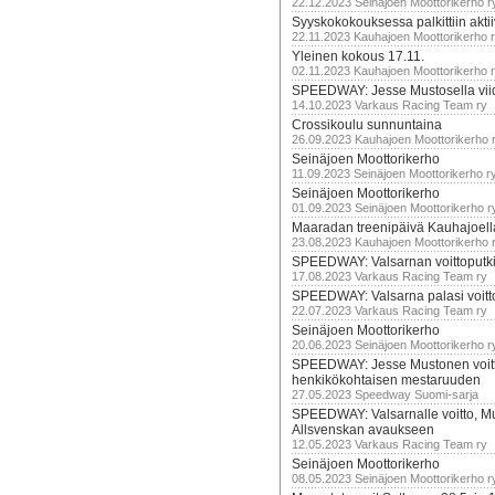
22.12.2023 Seinäjoen Moottorikerho r
Syyskokokouksessa palkittiin akti
22.11.2023 Kauhajoen Moottorikerho 
Yleinen kokous 17.11.
02.11.2023 Kauhajoen Moottorikerho 
SPEEDWAY: Jesse Mustosella viid
14.10.2023 Varkaus Racing Team ry
Crossikoulu sunnuntaina
26.09.2023 Kauhajoen Moottorikerho 
Seinäjoen Moottorikerho
11.09.2023 Seinäjoen Moottorikerho r
Seinäjoen Moottorikerho
01.09.2023 Seinäjoen Moottorikerho r
Maaradan treenipäivä Kauhajoell
23.08.2023 Kauhajoen Moottorikerho 
SPEEDWAY: Valsarnan voittoputki 
17.08.2023 Varkaus Racing Team ry
SPEEDWAY: Valsarna palasi voittoj
22.07.2023 Varkaus Racing Team ry
Seinäjoen Moottorikerho
20.06.2023 Seinäjoen Moottorikerho r
SPEEDWAY: Jesse Mustonen voitt
henkikökohtaisen mestaruuden
27.05.2023 Speedway Suomi-sarja
SPEEDWAY: Valsarnalle voitto, M
Allsvenskan avaukseen
12.05.2023 Varkaus Racing Team ry
Seinäjoen Moottorikerho
08.05.2023 Seinäjoen Moottorikerho r