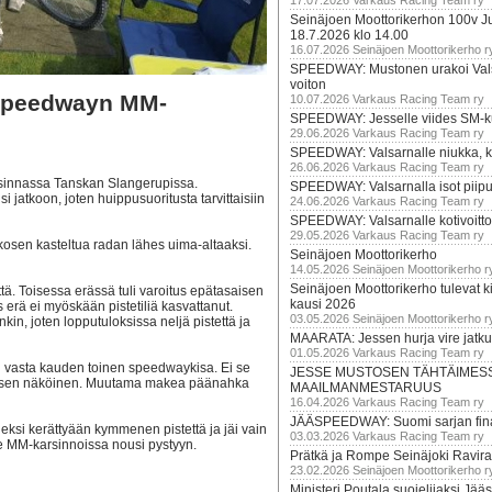
17.07.2026 Varkaus Racing Team ry
Seinäjoen Moottorikerhon 100v Ju
18.7.2026 klo 14.00
16.07.2026 Seinäjoen Moottorikerho r
SPEEDWAY: Mustonen urakoi Vals
voiton
 speedwayn MM-
10.07.2026 Varkaus Racing Team ry
SPEEDWAY: Jesselle viides SM-k
29.06.2026 Varkaus Racing Team ry
SPEEDWAY: Valsarnalle niukka, ki
26.06.2026 Varkaus Racing Team ry
innassa Tanskan Slangerupissa.
SPEEDWAY: Valsarnalla isot piip
 jatkoon, joten huippusuoritusta tarvittaisiin
24.06.2026 Varkaus Racing Team ry
SPEEDWAY: Valsarnalle kotivoitto
29.05.2026 Varkaus Racing Team ry
ukkosen kasteltua radan lähes uima-altaaksi.
Seinäjoen Moottorikerho
14.05.2026 Seinäjoen Moottorikerho r
Seinäjoen Moottorikerho tulevat ki
tä. Toisessa erässä tuli varoitus epätasaisen
kausi 2026
s erä ei myöskään pistetiliä kasvattanut.
03.05.2026 Seinäjoen Moottorikerho r
kin, joten lopputuloksissa neljä pistettä ja
MAARATA: Jessen hurja vire jatk
01.05.2026 Varkaus Racing Team ry
in vasta kauden toinen speedwaykisa. Ei se
JESSE MUSTOSEN TÄHTÄIMES
an toisen näköinen. Muutama makea päänahka
MAAILMANMESTARUUS
16.04.2026 Varkaus Racing Team ry
JÄÄSPEEDWAY: Suomi sarjan fina
ksi kerättyään kymmenen pistettä ja jäi vain
03.03.2026 Varkaus Racing Team ry
ie MM-karsinnoissa nousi pystyyn.
Prätkä ja Rompe Seinäjoki Ravira
23.02.2026 Seinäjoen Moottorikerho r
Ministeri Poutala suojelijaksi J