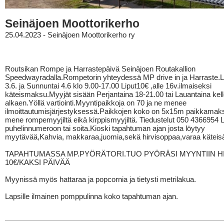
Seinäjoen Moottorikerho
25.04.2023 - Seinäjoen Moottorikerho ry
Routsikan Rompe ja Harrastepäivä Seinäjoen Routakallion
Speedwayradalla.Rompetorin yhteydessä MP drive in ja Harraste.L
3.6. ja Sunnuntai 4.6 klo 9.00-17.00 Liput10€ ,alle 16v.ilmaiseksi
käteismaksu.Myyjät sisään Perjantaina 18-21.00 tai Lauantaina kell
alkaen.Yöllä vartiointi.Myyntipaikkoja on 70 ja ne menee
ilmoittautumisjärjestyksessä.Paikkojen koko on 5x15m paikkamak
mene rompemyyjiltä eikä kirppismyyjiltä. Tiedustelut 050 4366954 La
puhelinnumeroon tai soita.Kioski tapahtuman ajan josta löytyy
myytävää,Kahvia, makkaraa,juomia,sekä hirvisoppaa,varaa kätei
TAPAHTUMASSA MP.PYÖRÄTORI.TUO PYÖRÄSI MYYNTIIN HI
10€/KAKSI PÄIVÄÄ
Myynissä myös hattaraa ja popcornia ja tietysti metrilakua.
Lapsille ilmainen pomppulinna koko tapahtuman ajan.