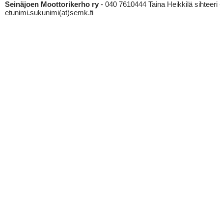
Seinäjoen Moottorikerho ry
- 040 7610444 Taina Heikkilä sihteeri 
etunimi.sukunimi(at)semk.fi