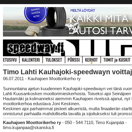
Timo Lahti Kauhajoki-speedwayn voitta
06.07.2011 - Kauhajoen Moottorikerho ry
Sunnuntaina ajetun kuudennen Kauhajoki-speedwayn vei tänä vuo
Lahti Kuusankosken moottorimieskerhosta. Toiseksi ajoi Seinäjoen
Hautamäki ja kolmanneksi aiemmin Kauhajoen riveissä ajanut, nyt 
moottorikerhoa edustava Joni Keskinen.
Keskinen ajoi parhaimmat pisteet alkueristä, mutta finaalierän startti
onnistunut parhaalla mahdollisella tavalla ja sijoitukseksi tuli pronssi
Kauhajoen Moottorikerho ry
- 050 - 544 7110, Timo Kujanpää -
timo.kujanpaa@skanska.fi