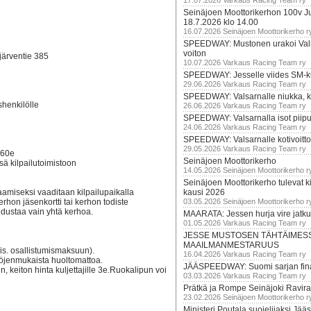
17.07.2026 Varkaus Racing Team ry
Seinäjoen Moottorikerhon 100v Ju
18.7.2026 klo 14.00
16.07.2026 Seinäjoen Moottorikerho r
SPEEDWAY: Mustonen urakoi Vals
voiton
järventie 385
10.07.2026 Varkaus Racing Team ry
SPEEDWAY: Jesselle viides SM-k
29.06.2026 Varkaus Racing Team ry
SPEEDWAY: Valsarnalle niukka, ki
shenkilölle
26.06.2026 Varkaus Racing Team ry
SPEEDWAY: Valsarnalla isot piip
24.06.2026 Varkaus Racing Team ry
SPEEDWAY: Valsarnalle kotivoitto
29.05.2026 Varkaus Racing Team ry
 60e
Seinäjoen Moottorikerho
sä kilpailutoimistoon
14.05.2026 Seinäjoen Moottorikerho r
Seinäjoen Moottorikerho tulevat ki
saamiseksi vaaditaan kilpailupaikalla
kausi 2026
rhon jäsenkortti tai kerhon todiste
03.05.2026 Seinäjoen Moottorikerho r
edustaa vain yhtä kerhoa.
MAARATA: Jessen hurja vire jatk
01.05.2026 Varkaus Racing Team ry
JESSE MUSTOSEN TÄHTÄIMES
MAAILMANMESTARUUS
is. osallistumismaksuun).
16.04.2026 Varkaus Racing Team ry
töjenmukaista huoltomattoa.
JÄÄSPEEDWAY: Suomi sarjan fina
, keiton hinta kuljettajille 3e.Ruokalipun voi
03.03.2026 Varkaus Racing Team ry
Prätkä ja Rompe Seinäjoki Ravira
23.02.2026 Seinäjoen Moottorikerho r
Ministeri Poutala suojelijaksi J