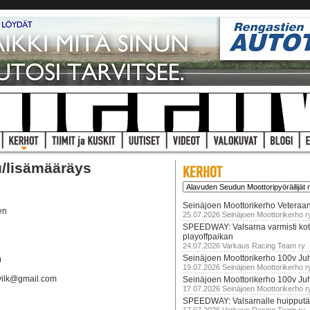
u/lisämääräys
Seinäjoen Moottorikerho Veteraan
en
25.07.2026 Seinäjoen Moottorikerho r
SPEEDWAY: Valsarna varmisti koti
playoffpaikan
24.07.2026 Varkaus Racing Team ry
Seinäjoen Moottorikerho 100v Juh
)
19.07.2026 Seinäjoen Moottorikerho r
ivilk@gmail.com
Seinäjoen Moottorikerho 100v Ju
17.07.2026 Seinäjoen Moottorikerho r
SPEEDWAY: Valsarnalle huipputär