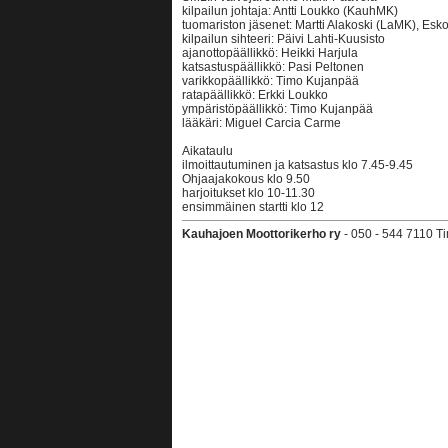
kilpailun johtaja: Antti Loukko (KauhMK)
tuomariston jäsenet: Martti Alakoski (LaMK), Es
kilpailun sihteeri: Päivi Lahti-Kuusisto
ajanottopäällikkö: Heikki Harjula
katsastuspäällikkö: Pasi Peltonen
varikkopäällikkö: Timo Kujanpää
ratapäällikkö: Erkki Loukko
ympäristöpäällikkö: Timo Kujanpää
lääkäri: Miguel Carcia Carme
Aikataulu
ilmoittautuminen ja katsastus klo 7.45-9.45
Ohjaajakokous klo 9.50
harjoitukset klo 10-11.30
ensimmäinen startti klo 12
Kauhajoen Moottorikerho ry
- 050 - 544 7110 T