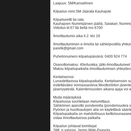
Laajuus: SM/Kansallinen
Kilpailun nimi:SM-Jäärata Kauhajoki
Kilpailureitti tai rata:
Kauhajoen Nummijärven jäällä, Salakari, Nummi
Viitoitus kt 67:ltä tieltä nro 6700
Ilmoittautumis aika:4.2. klo 18
Ilmoittautuminen e-ilmolla tai sähköpostilla yhtey
paivilk@gmail.com
Puhelinnumero kilpailupäivänä: 0400 924 774
Osanottomaksu: 40e/luokka; jälki-ilmoittautuneet
Maksu kilpailupaikalla ilmoittautumisen yhteydes
Kertalisenssi
Lunastettavissa kilpailupaikalla. Kertalisenssin 
esitettäväksi voimassaoleva Moottoriliiton jäsenke
jäsenyydestä. Kalenterivuoden aikana ajaja voi 
Muita määräyksiä
Kilpailussa suoritetaan melumittaus.
Sähköinen ajanotto pondereilla (ponderivuokra s
Pyörien ja huoltoautojen alla on käytettävä sään
Kilpailupaikalla on mahdollisuus keittolounaaseen
ostaa ilmoittautuessa paikalla.
Kilpailun johtavat toimitsijat
SML:n valvoja: Jarmo Mäki-Paavola