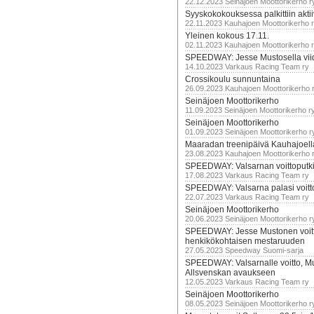
22.12.2023 Seinäjoen Moottorikerho r
Syyskokokouksessa palkittiin akti
22.11.2023 Kauhajoen Moottorikerho 
Yleinen kokous 17.11.
02.11.2023 Kauhajoen Moottorikerho 
SPEEDWAY: Jesse Mustosella viid
14.10.2023 Varkaus Racing Team ry
Crossikoulu sunnuntaina
26.09.2023 Kauhajoen Moottorikerho 
Seinäjoen Moottorikerho
11.09.2023 Seinäjoen Moottorikerho r
Seinäjoen Moottorikerho
01.09.2023 Seinäjoen Moottorikerho r
Maaradan treenipäivä Kauhajoell
23.08.2023 Kauhajoen Moottorikerho 
SPEEDWAY: Valsarnan voittoputki 
17.08.2023 Varkaus Racing Team ry
SPEEDWAY: Valsarna palasi voittoj
22.07.2023 Varkaus Racing Team ry
Seinäjoen Moottorikerho
20.06.2023 Seinäjoen Moottorikerho r
SPEEDWAY: Jesse Mustonen voitt
henkikökohtaisen mestaruuden
27.05.2023 Speedway Suomi-sarja
SPEEDWAY: Valsarnalle voitto, M
Allsvenskan avaukseen
12.05.2023 Varkaus Racing Team ry
Seinäjoen Moottorikerho
08.05.2023 Seinäjoen Moottorikerho r