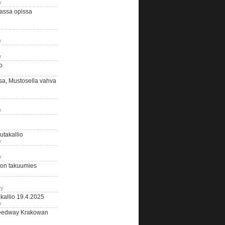
y
assa opissa
y
y
o
sa, Mustosella vahva
y
outakallio
y
y
on takuumies
ry
kallio 19.4.2025
y
eedway Krakowan