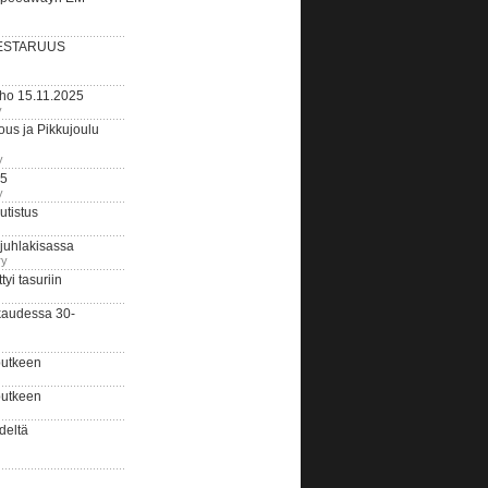
ESTARUUS
rho 15.11.2025
y
us ja Pikkujoulu
y
25
y
tistus
 juhlakisassa
ry
i tasuriin
kaudessa 30-
putkeen
putkeen
deltä