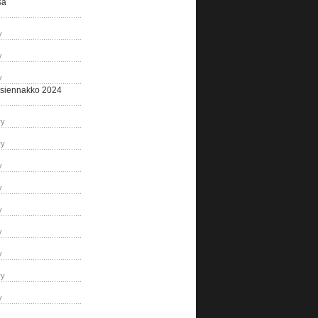
sa
y
y
y
siennakko 2024
ry
ry
y
y
y
y
y
ry
y