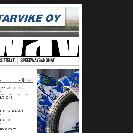
ipäivä 1.8.2026
y
voitolla
lakisa tulokset
y
hlakisa
y
keä voitto