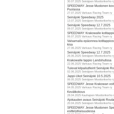
30.07.2025 Seinäjoen Moottorikerho r
SPEEDWAY: Jesse Mustonen kov
Puolassa
27.07.2025 Varkaus Racing Team ry
Seinäjoki Speedway 2025
13.07.2025 Seinäjoen Moottorikerho r
Seinäjoki Speedway 12.7.2025
09.07.2025 Seinäjoen Moottorikerho r
SPEEDWAY: Krakowalle kotitappi
06.07.2025 Varkaus Racing Team ry
Valsarnalla epäonnea kotitappios
kisa
27.06.2025 Varkaus Racing Team ry
Seinäjoki Speedway 12.7.2025
26.06.2025 Seinäjoen Moottorikerho r
Krakowalle tappio Landshutissa
22.06.2025 Varkaus Racing Team ry
Tulevat kilpailut/leirit Seinäjoki R
02.06.2025 Seinäjoen Moottorikerho r
Jappi-Ukot Seinäjoki 10.5.2025
06.05.2025 Seinäjoen Moottorikerho r
SPEEDWAY: Jesse Krakowan voit
04.05.2025 Varkaus Racing Team ry
Kevätkokous
28.04.2025 Kauhajoen Moottorikerho 
Ajokauden avaus Seinäjoki Routa
20.04.2025 Seinäjoen Moottorikerho r
SPEEDWAY: Jesse Mustonen Sp
esittelytilaisuudessa