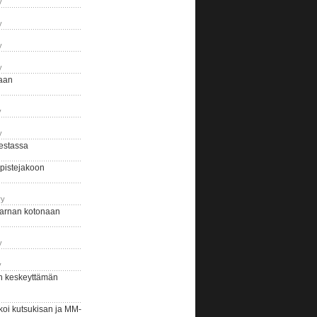
y
y
y
y
naan
y
y
estassa
pistejakoon
ry
arnan kotonaan
y
y
n keskeyttämän
i kutsukisan ja MM-