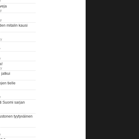
y
iveja
ry
ry
en mitalin kausi
ry
y
y
a!
ry
jatkui
en tielle
y
i Suomi sarjan
ustonen tyytyväinen
y