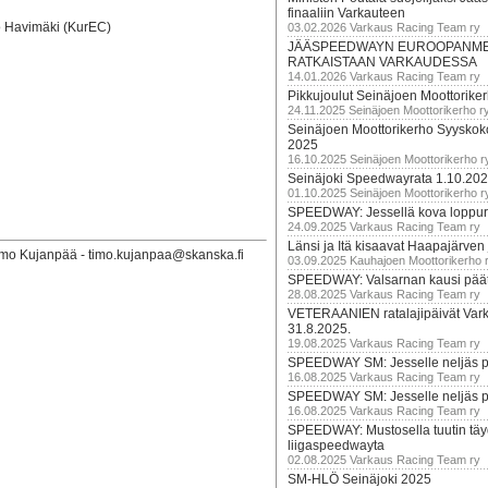
finaaliin Varkauteen
ko Havimäki (KurEC)
03.02.2026 Varkaus Racing Team ry
JÄÄSPEEDWAYN EUROOPANM
RATKAISTAAN VARKAUDESSA
14.01.2026 Varkaus Racing Team ry
Pikkujoulut Seinäjoen Moottorike
24.11.2025 Seinäjoen Moottorikerho r
Seinäjoen Moottorikerho Syyskoko
2025
16.10.2025 Seinäjoen Moottorikerho r
Seinäjoki Speedwayrata 1.10.20
01.10.2025 Seinäjoen Moottorikerho r
SPEEDWAY: Jessellä kova loppuru
24.09.2025 Varkaus Racing Team ry
Länsi ja Itä kisaavat Haapajärven
imo Kujanpää - timo.kujanpaa@skanska.fi
03.09.2025 Kauhajoen Moottorikerho 
SPEEDWAY: Valsarnan kausi päätty
28.08.2025 Varkaus Racing Team ry
VETERAANIEN ratalajipäivät Var
31.8.2025.
19.08.2025 Varkaus Racing Team ry
SPEEDWAY SM: Jesselle neljäs 
16.08.2025 Varkaus Racing Team ry
SPEEDWAY SM: Jesselle neljäs 
16.08.2025 Varkaus Racing Team ry
SPEEDWAY: Mustosella tuutin täy
liigaspeedwayta
02.08.2025 Varkaus Racing Team ry
SM-HLÖ Seinäjoki 2025