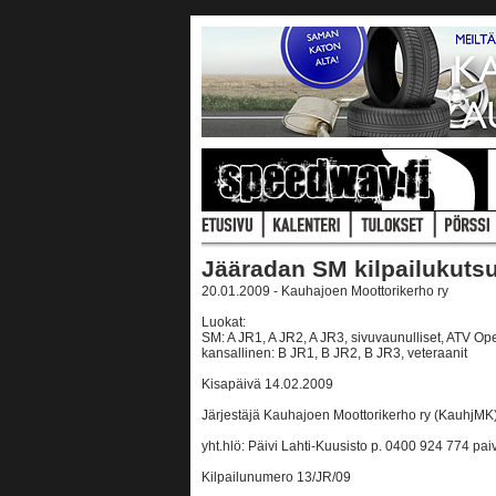
Jääradan SM kilpailukuts
20.01.2009 - Kauhajoen Moottorikerho ry
Luokat:
SM: A JR1, A JR2, A JR3, sivuvaunulliset, ATV Op
kansallinen: B JR1, B JR2, B JR3, veteraanit
Kisapäivä 14.02.2009
Järjestäjä Kauhajoen Moottorikerho ry (KauhjMK
yht.hlö: Päivi Lahti-Kuusisto p. 0400 924 774 pa
Kilpailunumero 13/JR/09