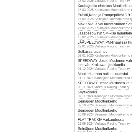
27.03.2025 Varkaus Racing Team ry
Kauhajoelta ehdokas Moottoriliito
18.03.2025 Kauhajoen Moottorikerho 
Prätkä,Kone ja Rompepäivät 8-9.
27.02.2025 Seinäjoen Moottorikerho r
Max Koivula vei mestaruuden So
27.02.2025 Kauhajoen Moottorikerho 
Jääspeedwayn SM-kisa lauantai
19.02.2025 Kauhajoen Moottorikerho 
JÄÄSPEEDWAY: PM-finaalissa hur
29.01.2025 Varkaus Racing Team ry
Sotkassa tapahtuu
02.01.2025 Kauhajoen Moottorikerho 
SPEEDWAY: Jesse Mustonen vahv
tekevän Krakowan joukkuetta
01.12.2024 Varkaus Racing Team ry
Moottorikerhon hallitus uudistui
21.11.2024 Kauhajoen Moottorikerho 
SPEEDWAY: Jesse Mustosen kau
08.11.2024 Varkaus Racing Team ry
Syyskokous
07.11.2024 Kauhajoen Moottorikerho 
Seinäjoen Moottorikerho
02.10.2024 Seinäjoen Moottorikerho r
Seinäjoen Moottorikerho
23.09.2024 Seinäjoen Moottorikerho r
FLAT TRACKIA Varkaudessa
13.09.2024 Varkaus Racing Team ry
Seinäjoen Moottorikerho