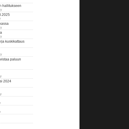
n hallitukseen
ry
3.2025
y
tkassa
ry
na
ry
ja kuskikattaus
ry
istaa paluun
ry
si 2024
ry
y
y