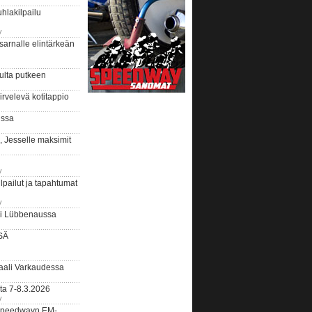
hlakilpailu
y
arnalle elintärkeän
ulta putkeen
rvelevä kotitappio
ussa
, Jesselle maksimit
y
lpailut ja tapahtumat
y
ui Lübbenaussa
SÄ
ali Varkaudessa
ta 7-8.3.2026
y
ääspeedwayn EM-