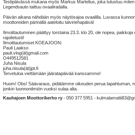
Testipäivässä mukana myös Markus Martelius, joka tutustuu miten
Legendsauto taittuu ovaaliradalla.
Päivän aikana nähdään myös näytösajoa ovaalilla. Luvassa kunno
moottoreiden pärinällä aateloitu talviriehapäivä!
Ilmoittautuminen päättyy torstaina 23.3. klo 20, ole nopea, paikkoja
rajoitetusti!
Ilmoittautumiset KOEAJOON:
Pauli Laakso
pauli.vlog(ät)gmail.com
O449512581
Juha Nisula
juha.nisula(ät)jpt.fi
Tervetuloa viettämään jääratapäivää kanssamme!
Huom! Obs! Säävaraus, pidätämme oikeuden perua tapahtuman, mi
jonkin luonnonilmiön vuoksi sulaa alta.
Kauhajoen Moottorikerho ry
- 050 377 5951 - kulmalamatti83@g