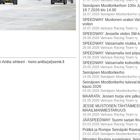
17.07.2026 Varkaus Racing Team ry
Seinäjoen Moottorikerhon 100v Ju
18.7.2026 klo 14.00
16.07.2026 Seinäjoen Moottorikerho r
SPEEDWAY: Mustonen urakoi Vals
voiton
10.07.2026 Varkaus Racing Team ry
SPEEDWAY: Jesselle viides SM-k
29.06.2026 Varkaus Racing Team ry
SPEEDWAY: Valsarnalle niukka, ki
26.06.2026 Varkaus Racing Team ry
SPEEDWAY: Valsarnalla isot piip
24.06.2026 Varkaus Racing Team ry
ntila sihteeri - heini.antila(at)semk.fi
SPEEDWAY: Valsarnalle kotivoitto
29.05.2026 Varkaus Racing Team ry
Seinäjoen Moottorikerho
14.05.2026 Seinäjoen Moottorikerho r
Seinäjoen Moottorikerho tulevat ki
kausi 2026
03.05.2026 Seinäjoen Moottorikerho r
MAARATA: Jessen hurja vire jatk
01.05.2026 Varkaus Racing Team ry
JESSE MUSTOSEN TÄHTÄIMES
MAAILMANMESTARUUS
16.04.2026 Varkaus Racing Team ry
JÄÄSPEEDWAY: Suomi sarjan fina
03.03.2026 Varkaus Racing Team ry
Prätkä ja Rompe Seinäjoki Ravira
23.02.2026 Seinäjoen Moottorikerho r
Ministeri Poutala suojelijaksi J