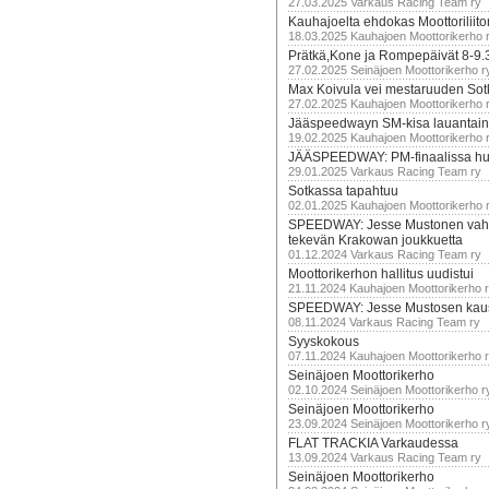
27.03.2025 Varkaus Racing Team ry
Kauhajoelta ehdokas Moottoriliito
18.03.2025 Kauhajoen Moottorikerho 
Prätkä,Kone ja Rompepäivät 8-9.
27.02.2025 Seinäjoen Moottorikerho r
Max Koivula vei mestaruuden So
27.02.2025 Kauhajoen Moottorikerho 
Jääspeedwayn SM-kisa lauantai
19.02.2025 Kauhajoen Moottorikerho 
JÄÄSPEEDWAY: PM-finaalissa hur
29.01.2025 Varkaus Racing Team ry
Sotkassa tapahtuu
02.01.2025 Kauhajoen Moottorikerho 
SPEEDWAY: Jesse Mustonen vahv
tekevän Krakowan joukkuetta
01.12.2024 Varkaus Racing Team ry
Moottorikerhon hallitus uudistui
21.11.2024 Kauhajoen Moottorikerho 
SPEEDWAY: Jesse Mustosen kau
08.11.2024 Varkaus Racing Team ry
Syyskokous
07.11.2024 Kauhajoen Moottorikerho 
Seinäjoen Moottorikerho
02.10.2024 Seinäjoen Moottorikerho r
Seinäjoen Moottorikerho
23.09.2024 Seinäjoen Moottorikerho r
FLAT TRACKIA Varkaudessa
13.09.2024 Varkaus Racing Team ry
Seinäjoen Moottorikerho