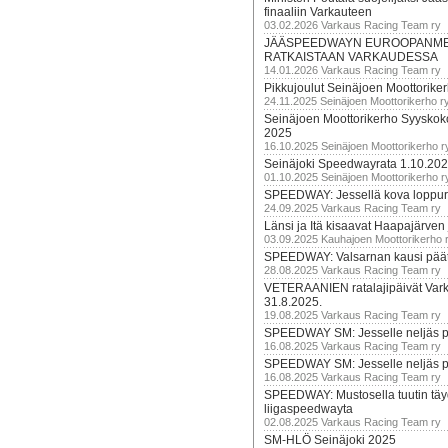
finaaliin Varkauteen
03.02.2026 Varkaus Racing Team ry
JÄÄSPEEDWAYN EUROOPANM
RATKAISTAAN VARKAUDESSA
14.01.2026 Varkaus Racing Team ry
Pikkujoulut Seinäjoen Moottorike
24.11.2025 Seinäjoen Moottorikerho r
Seinäjoen Moottorikerho Syyskoko
2025
16.10.2025 Seinäjoen Moottorikerho r
Seinäjoki Speedwayrata 1.10.20
01.10.2025 Seinäjoen Moottorikerho r
SPEEDWAY: Jessellä kova loppuru
24.09.2025 Varkaus Racing Team ry
Länsi ja Itä kisaavat Haapajärven
03.09.2025 Kauhajoen Moottorikerho 
SPEEDWAY: Valsarnan kausi päätty
28.08.2025 Varkaus Racing Team ry
VETERAANIEN ratalajipäivät Var
31.8.2025.
19.08.2025 Varkaus Racing Team ry
SPEEDWAY SM: Jesselle neljäs 
16.08.2025 Varkaus Racing Team ry
SPEEDWAY SM: Jesselle neljäs 
16.08.2025 Varkaus Racing Team ry
SPEEDWAY: Mustosella tuutin täy
liigaspeedwayta
02.08.2025 Varkaus Racing Team ry
SM-HLÖ Seinäjoki 2025