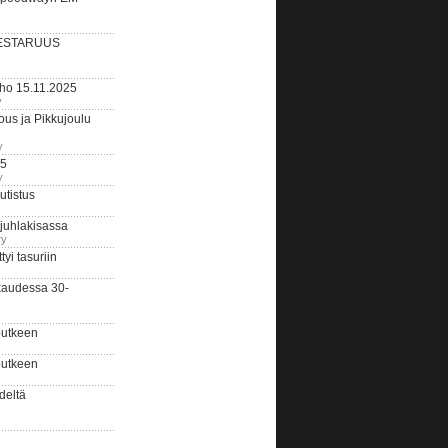
ESTARUUS
rho 15.11.2025
y
us ja Pikkujoulu
y
25
y
tistus
 juhlakisassa
ry
i tasuriin
kaudessa 30-
putkeen
putkeen
deltä