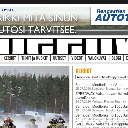
Seinäjoen Moottorikerho Veteraan
25.07.2026 Seinäjoen Moottorikerho r
SPEEDWAY: Valsarna varmisti koti
playoffpaikan
24.07.2026 Varkaus Racing Team ry
Seinäjoen Moottorikerho 100v Juh
19.07.2026 Seinäjoen Moottorikerho r
Seinäjoen Moottorikerho 100v Ju
17.07.2026 Seinäjoen Moottorikerho r
SPEEDWAY: Valsarnalle huipputär