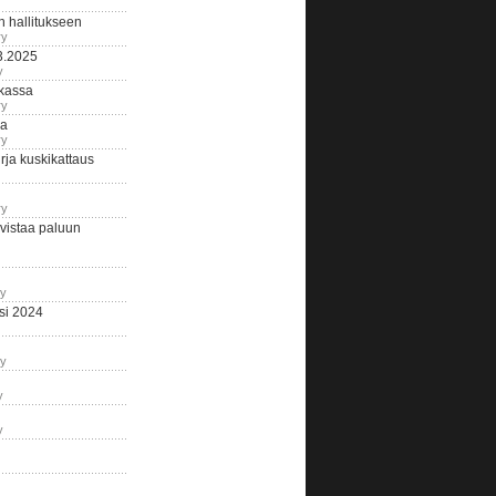
n hallitukseen
ry
3.2025
y
tkassa
ry
na
ry
ja kuskikattaus
ry
istaa paluun
ry
si 2024
ry
y
y