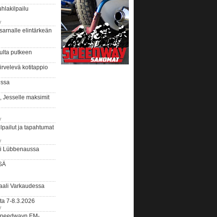
hlakilpailu
y
arnalle elintärkeän
ulta putkeen
rvelevä kotitappio
ussa
, Jesselle maksimit
y
lpailut ja tapahtumat
y
ui Lübbenaussa
SÄ
ali Varkaudessa
ta 7-8.3.2026
y
ääspeedwayn EM-