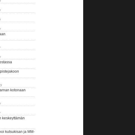
y
y
y
y
naan
y
y
estassa
pistejakoon
ry
arnan kotonaan
y
y
n keskeyttämän
i kutsukisan ja MM-