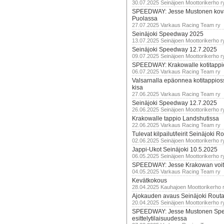
30.07.2025 Seinäjoen Moottorikerho r
SPEEDWAY: Jesse Mustonen kov
Puolassa
27.07.2025 Varkaus Racing Team ry
Seinäjoki Speedway 2025
13.07.2025 Seinäjoen Moottorikerho r
Seinäjoki Speedway 12.7.2025
09.07.2025 Seinäjoen Moottorikerho r
SPEEDWAY: Krakowalle kotitappi
06.07.2025 Varkaus Racing Team ry
Valsarnalla epäonnea kotitappios
kisa
27.06.2025 Varkaus Racing Team ry
Seinäjoki Speedway 12.7.2025
26.06.2025 Seinäjoen Moottorikerho r
Krakowalle tappio Landshutissa
22.06.2025 Varkaus Racing Team ry
Tulevat kilpailut/leirit Seinäjoki R
02.06.2025 Seinäjoen Moottorikerho r
Jappi-Ukot Seinäjoki 10.5.2025
06.05.2025 Seinäjoen Moottorikerho r
SPEEDWAY: Jesse Krakowan voit
04.05.2025 Varkaus Racing Team ry
Kevätkokous
28.04.2025 Kauhajoen Moottorikerho 
Ajokauden avaus Seinäjoki Routa
20.04.2025 Seinäjoen Moottorikerho r
SPEEDWAY: Jesse Mustonen Sp
esittelytilaisuudessa