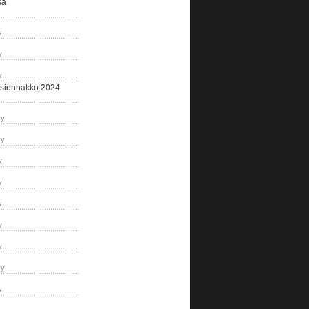
sa
y
y
y
siennakko 2024
ry
ry
y
y
y
y
y
ry
y