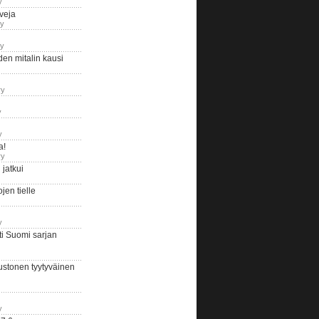
y
iveja
ry
ry
en mitalin kausi
ry
y
y
a!
ry
jatkui
en tielle
y
i Suomi sarjan
ustonen tyytyväinen
y