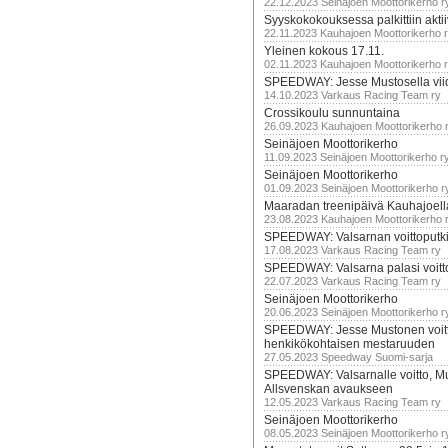
22.12.2023 Seinäjoen Moottorikerho r
Syyskokokouksessa palkittiin akti
22.11.2023 Kauhajoen Moottorikerho 
Yleinen kokous 17.11.
02.11.2023 Kauhajoen Moottorikerho 
SPEEDWAY: Jesse Mustosella viid
14.10.2023 Varkaus Racing Team ry
Crossikoulu sunnuntaina
26.09.2023 Kauhajoen Moottorikerho 
Seinäjoen Moottorikerho
11.09.2023 Seinäjoen Moottorikerho r
Seinäjoen Moottorikerho
01.09.2023 Seinäjoen Moottorikerho r
Maaradan treenipäivä Kauhajoell
23.08.2023 Kauhajoen Moottorikerho 
SPEEDWAY: Valsarnan voittoputki 
17.08.2023 Varkaus Racing Team ry
SPEEDWAY: Valsarna palasi voittoj
22.07.2023 Varkaus Racing Team ry
Seinäjoen Moottorikerho
20.06.2023 Seinäjoen Moottorikerho r
SPEEDWAY: Jesse Mustonen voitt
henkikökohtaisen mestaruuden
27.05.2023 Speedway Suomi-sarja
SPEEDWAY: Valsarnalle voitto, M
Allsvenskan avaukseen
12.05.2023 Varkaus Racing Team ry
Seinäjoen Moottorikerho
08.05.2023 Seinäjoen Moottorikerho r