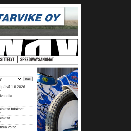
ipäivä 1.8.2026
y
voitolla
lakisa tulokset
y
hlakisa
y
keä voitto