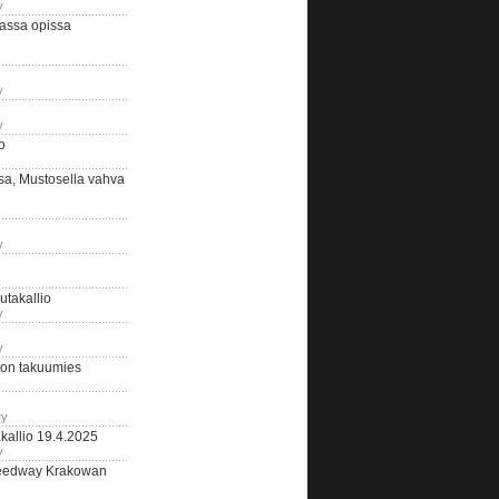
y
assa opissa
y
y
o
sa, Mustosella vahva
y
outakallio
y
y
on takuumies
ry
kallio 19.4.2025
y
eedway Krakowan