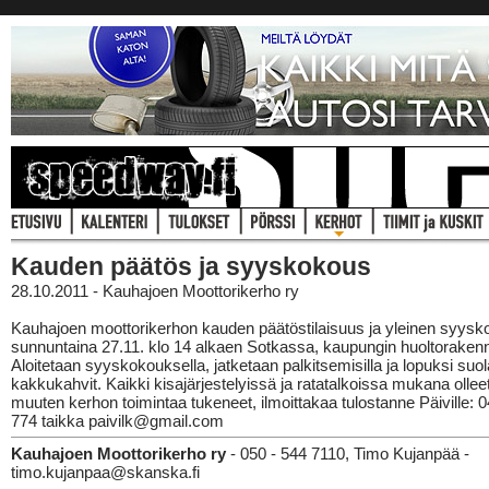
Kauden päätös ja syyskokous
28.10.2011 - Kauhajoen Moottorikerho ry
Kauhajoen moottorikerhon kauden päätöstilaisuus ja yleinen syys
sunnuntaina 27.11. klo 14 alkaen Sotkassa, kaupungin huoltorake
Aloitetaan syyskokouksella, jatketaan palkitsemisilla ja lopuksi suol
kakkukahvit. Kaikki kisajärjestelyissä ja ratatalkoissa mukana ollee
muuten kerhon toimintaa tukeneet, ilmoittakaa tulostanne Päiville: 
774 taikka paivilk@gmail.com
Kauhajoen Moottorikerho ry
- 050 - 544 7110, Timo Kujanpää -
timo.kujanpaa@skanska.fi