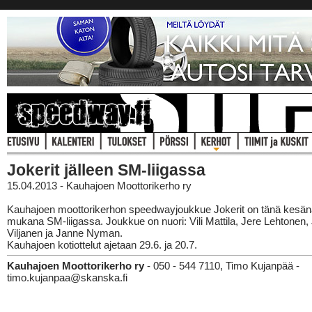
Jokerit jälleen SM-liigassa
15.04.2013 - Kauhajoen Moottorikerho ry
Kauhajoen moottorikerhon speedwayjoukkue Jokerit on tänä kesänä
mukana SM-liigassa. Joukkue on nuori: Vili Mattila, Jere Lehtonen,
Viljanen ja Janne Nyman.
Kauhajoen kotiottelut ajetaan 29.6. ja 20.7.
Kauhajoen Moottorikerho ry
- 050 - 544 7110, Timo Kujanpää -
timo.kujanpaa@skanska.fi