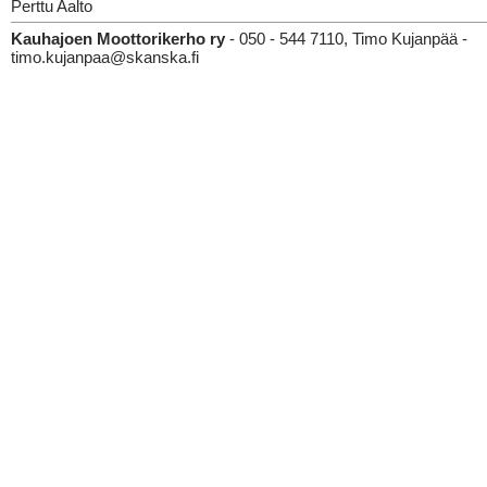
Perttu Aalto
Kauhajoen Moottorikerho ry
- 050 - 544 7110, Timo Kujanpää -
timo.kujanpaa@skanska.fi