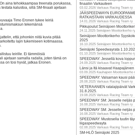
jia. On aina tehokkaampaa treenata porukassa,
finaaliin Varkauteen
 testata kalustoa, sillä SM-finaali ajetaan
03.02.2026 Varkaus Racing Team ry
JÄÄSPEEDWAYN EUROOPANM
RATKAISTAAN VARKAUDESSA
vaaja Timo Eronen tukee leiriä
14.01.2026 Varkaus Racing Team ry
llistumismaksun tekemänsä
Pikkujoulut Seinäjoen Moottorike
la.
24.11.2025 Seinäjoen Moottorikerho r
Seinäjoen Moottorikerho Syyskoko
ttelin, että johonkin niitä kuvia pitää
2025
arkoitettu lajin tukemiseen kotimaassa.
16.10.2025 Seinäjoen Moottorikerho r
.
Seinäjoki Speedwayrata 1.10.20
01.10.2025 Seinäjoen Moottorikerho r
listuu leirille. Ei tämmöisiä
ali ajetaan samalla radalla, joten tämä on
SPEEDWAY: Jessellä kova loppuru
sa on tosi hyvät, jatkaa Eronen.
24.09.2025 Varkaus Racing Team ry
Länsi ja Itä kisaavat Haapajärven
03.09.2025 Kauhajoen Moottorikerho 
SPEEDWAY: Valsarnan kausi päätty
28.08.2025 Varkaus Racing Team ry
VETERAANIEN ratalajipäivät Var
31.8.2025.
19.08.2025 Varkaus Racing Team ry
SPEEDWAY SM: Jesselle neljäs 
16.08.2025 Varkaus Racing Team ry
SPEEDWAY SM: Jesselle neljäs 
16.08.2025 Varkaus Racing Team ry
SPEEDWAY: Mustosella tuutin täy
liigaspeedwayta
02.08.2025 Varkaus Racing Team ry
SM-HLÖ Seinäjoki 2025