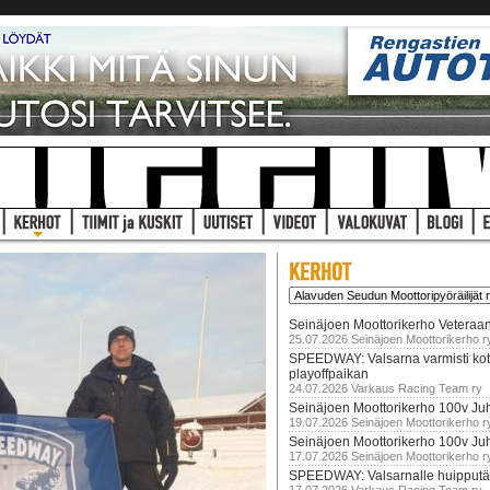
Seinäjoen Moottorikerho Veteraan
25.07.2026 Seinäjoen Moottorikerho r
SPEEDWAY: Valsarna varmisti koti
playoffpaikan
24.07.2026 Varkaus Racing Team ry
Seinäjoen Moottorikerho 100v Juh
19.07.2026 Seinäjoen Moottorikerho r
Seinäjoen Moottorikerho 100v Ju
17.07.2026 Seinäjoen Moottorikerho r
SPEEDWAY: Valsarnalle huipputär