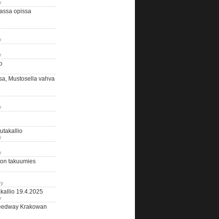
y
assa opissa
y
y
o
sa, Mustosella vahva
y
outakallio
y
y
on takuumies
ry
kallio 19.4.2025
y
eedway Krakowan