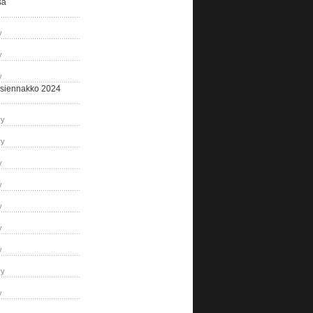
sa
y
y
y
siennakko 2024
ry
ry
y
y
y
y
y
ry
y