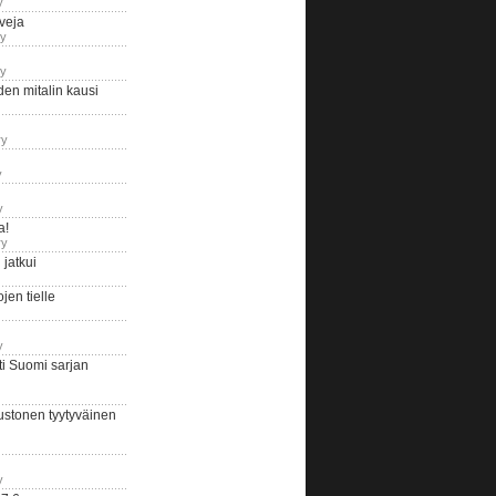
y
iveja
ry
ry
en mitalin kausi
ry
y
y
a!
ry
jatkui
en tielle
y
i Suomi sarjan
ustonen tyytyväinen
y