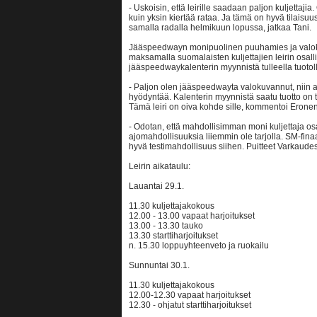
- Uskoisin, että leirille saadaan paljon kuljetta
kuin yksin kiertää rataa. Ja tämä on hyvä tilaisuus
samalla radalla helmikuun lopussa, jatkaa Tani.
Jääspeedwayn monipuolinen puuhamies ja valoku
maksamalla suomalaisten kuljettajien leirin osa
jääspeedwaykalenterin myynnistä tulleella tuotol
- Paljon olen jääspeedwayta valokuvannut, niin aja
hyödyntää. Kalenterin myynnistä saatu tuotto on t
Tämä leiri on oiva kohde sille, kommentoi Eronen
- Odotan, että mahdollisimman moni kuljettaja osal
ajomahdollisuuksia liiemmin ole tarjolla. SM-fina
hyvä testimahdollisuus siihen. Puitteet Varkaudes
Leirin aikataulu:
Lauantai 29.1.
11.30 kuljettajakokous
12.00 - 13.00 vapaat harjoitukset
13.00 - 13.30 tauko
13.30 starttiharjoitukset
n. 15.30 loppuyhteenveto ja ruokailu
Sunnuntai 30.1.
11.30 kuljettajakokous
12.00-12.30 vapaat harjoitukset
12.30 - ohjatut starttiharjoitukset