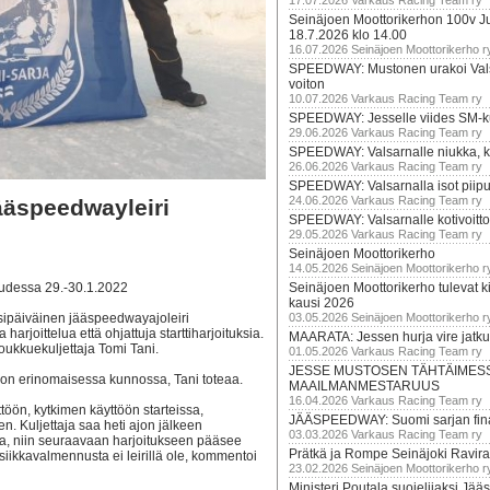
17.07.2026 Varkaus Racing Team ry
Seinäjoen Moottorikerhon 100v Ju
18.7.2026 klo 14.00
16.07.2026 Seinäjoen Moottorikerho r
SPEEDWAY: Mustonen urakoi Vals
voiton
10.07.2026 Varkaus Racing Team ry
SPEEDWAY: Jesselle viides SM-k
29.06.2026 Varkaus Racing Team ry
SPEEDWAY: Valsarnalle niukka, ki
26.06.2026 Varkaus Racing Team ry
SPEEDWAY: Valsarnalla isot piip
24.06.2026 Varkaus Racing Team ry
äspeedwayleiri
SPEEDWAY: Valsarnalle kotivoitto
29.05.2026 Varkaus Racing Team ry
Seinäjoen Moottorikerho
14.05.2026 Seinäjoen Moottorikerho r
udessa 29.-30.1.2022
Seinäjoen Moottorikerho tulevat ki
kausi 2026
sipäiväinen jääspeedwayajoleiri
03.05.2026 Seinäjoen Moottorikerho r
arjoittelua että ohjattuja starttiharjoituksia.
MAARATA: Jessen hurja vire jatk
oukkuekuljettaja Tomi Tani.
01.05.2026 Varkaus Racing Team ry
JESSE MUSTOSEN TÄHTÄIMES
on on erinomaisessa kunnossa, Tani toteaa.
MAAILMANMESTARUUS
16.04.2026 Varkaus Racing Team ry
ttöön, kytkimen käyttöön starteissa,
JÄÄSPEEDWAY: Suomi sarjan fina
 Kuljettaja saa heti ajon jälkeen
03.03.2026 Varkaus Racing Team ry
ssa, niin seuraavaan harjoitukseen pääsee
Prätkä ja Rompe Seinäjoki Ravira
iikkavalmennusta ei leirillä ole, kommentoi
23.02.2026 Seinäjoen Moottorikerho r
Ministeri Poutala suojelijaksi J