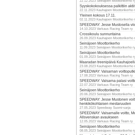
22.12.2023 Seinäjoen Moottorikerho r
Syyskokokouksessa palkittiin akti
22.11.2023 Kauhajoen Moottorikerho 
Yleinen kokous 17.11.
02.11.2023 Kauhajoen Moottorikerho 
SPEEDWAY: Jesse Mustosella viid
14.10.2023 Varkaus Racing Team ry
Crossikoulu sunnuntaina
26.09.2023 Kauhajoen Moottorikerho 
Seinäjoen Moottorikerho
11.09.2023 Seinäjoen Moottorikerho r
Seinäjoen Moottorikerho
01.09.2023 Seinäjoen Moottorikerho r
Maaradan treenipäivä Kauhajoell
23.08.2023 Kauhajoen Moottorikerho 
SPEEDWAY: Valsarnan voittoputki 
17.08.2023 Varkaus Racing Team ry
SPEEDWAY: Valsarna palasi voittoj
22.07.2023 Varkaus Racing Team ry
Seinäjoen Moottorikerho
20.06.2023 Seinäjoen Moottorikerho r
SPEEDWAY: Jesse Mustonen voitt
henkikökohtaisen mestaruuden
27.05.2023 Speedway Suomi-sarja
SPEEDWAY: Valsarnalle voitto, M
Allsvenskan avaukseen
12.05.2023 Varkaus Racing Team ry
Seinäjoen Moottorikerho
08.05.2023 Seinäjoen Moottorikerho r