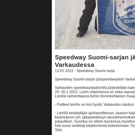
Speedway Suomi-sarjan jä
Varkaudessa
13.01.2022 - Speedway Suomi-sarja
Speedway Suomi-sarjan jääspeedwayleiri Varka
Varkauden speedwaystadionilla järjestetään kak
29.-30.1.2022. Leirin ohjelmassa on sekä vapaata h
Leirillä valmentajana toimii moninkertainen maaj
- Puitteet leirille on tosi hyvät. Varkauden stadi
- Leirillä keskitytään ajoharjoitteluun, kaasun käy
kaarreajoon ym. jääspeedwayn ajovalmennukseen.
palautteen. Suoritus on silloin tuoreessa muisti
heti uusia vinkkejä käytännössä kokeilemaan. Fys
Tani.