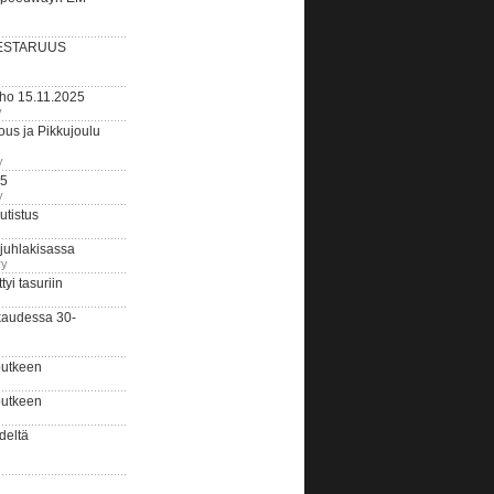
ESTARUUS
rho 15.11.2025
y
us ja Pikkujoulu
y
25
y
tistus
 juhlakisassa
ry
i tasuriin
kaudessa 30-
putkeen
putkeen
deltä