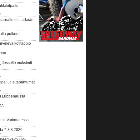
hlakilpailu
y
arnalle elintärkeän
ulta putkeen
rvelevä kotitappio
ussa
, Jesselle maksimit
y
lpailut ja tapahtumat
y
ui Lübbenaussa
SÄ
ali Varkaudessa
ta 7-8.3.2026
y
ääspeedwayn EM-