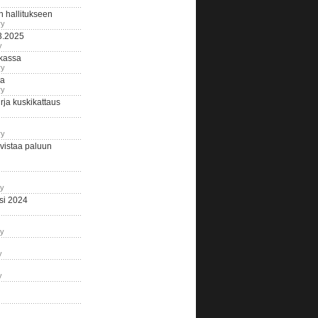
n hallitukseen
ry
3.2025
y
tkassa
ry
na
ry
ja kuskikattaus
ry
istaa paluun
ry
si 2024
ry
y
y