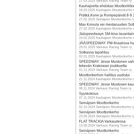
27.03.2025 Varkaus Racing Team ry
Kauhajoelta ehdokas Moottoriliito
18.03.2025 Kauhajoen Moottorikerho 
Prätkä,Kone ja Rompepäivät 8-9.
27.02.2025 Seinäjoen Moottorikerho r
Max Koivula vei mestaruuden So
27.02.2025 Kauhajoen Moottorikerho 
Jääspeedwayn SM-kisa lauantai
19.02.2025 Kauhajoen Moottorikerho 
JÄÄSPEEDWAY: PM-finaalissa hur
29.01.2025 Varkaus Racing Team ry
Sotkassa tapahtuu
02.01.2025 Kauhajoen Moottorikerho 
SPEEDWAY: Jesse Mustonen vahv
tekevän Krakowan joukkuetta
01.12.2024 Varkaus Racing Team ry
Moottorikerhon hallitus uudistui
21.11.2024 Kauhajoen Moottorikerho 
SPEEDWAY: Jesse Mustosen kau
08.11.2024 Varkaus Racing Team ry
Syyskokous
07.11.2024 Kauhajoen Moottorikerho 
Seinäjoen Moottorikerho
02.10.2024 Seinäjoen Moottorikerho r
Seinäjoen Moottorikerho
23.09.2024 Seinäjoen Moottorikerho r
FLAT TRACKIA Varkaudessa
13.09.2024 Varkaus Racing Team ry
Seinäjoen Moottorikerho