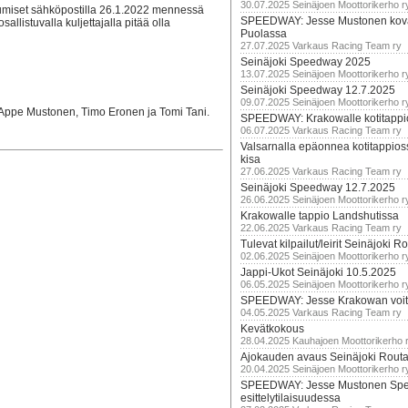
30.07.2025 Seinäjoen Moottorikerho r
tumiset sähköpostilla 26.1.2022 mennessä
SPEEDWAY: Jesse Mustonen kov
allistuvalla kuljettajalla pitää olla
Puolassa
27.07.2025 Varkaus Racing Team ry
Seinäjoki Speedway 2025
13.07.2025 Seinäjoen Moottorikerho r
Seinäjoki Speedway 12.7.2025
09.07.2025 Seinäjoen Moottorikerho r
ppe Mustonen, Timo Eronen ja Tomi Tani.
SPEEDWAY: Krakowalle kotitappi
06.07.2025 Varkaus Racing Team ry
Valsarnalla epäonnea kotitappios
kisa
27.06.2025 Varkaus Racing Team ry
Seinäjoki Speedway 12.7.2025
26.06.2025 Seinäjoen Moottorikerho r
Krakowalle tappio Landshutissa
22.06.2025 Varkaus Racing Team ry
Tulevat kilpailut/leirit Seinäjoki R
02.06.2025 Seinäjoen Moottorikerho r
Jappi-Ukot Seinäjoki 10.5.2025
06.05.2025 Seinäjoen Moottorikerho r
SPEEDWAY: Jesse Krakowan voit
04.05.2025 Varkaus Racing Team ry
Kevätkokous
28.04.2025 Kauhajoen Moottorikerho 
Ajokauden avaus Seinäjoki Routa
20.04.2025 Seinäjoen Moottorikerho r
SPEEDWAY: Jesse Mustonen Sp
esittelytilaisuudessa