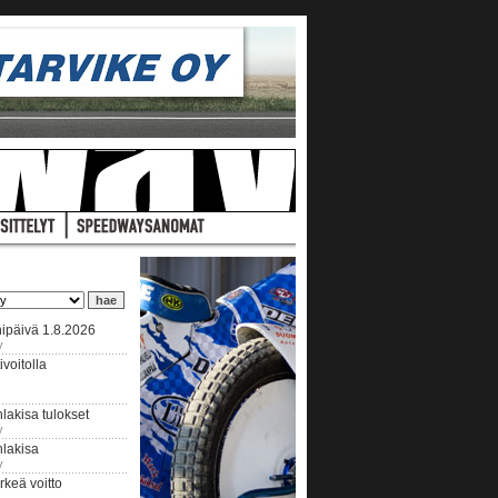
ipäivä 1.8.2026
y
voitolla
lakisa tulokset
y
hlakisa
y
keä voitto