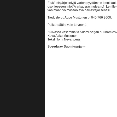
Etukäteisjärjestelyjä varten pyydämme ilmoittau
osoitteeseen info@varkausracingteam.fi. Leirille os
vähintään voimassaoleva harrastajalisenssi.
Tiedustelut: Appe Mustonen p. 040 766 3600.
Paikanpäälle vain terveenä!
*Kuvassa vasemmalta Suomi-sarjan puuhamies A
Kuva Aake Mustonen.
Teksti Tomi Nevanperä
Speedway Suomi-sarja
- -