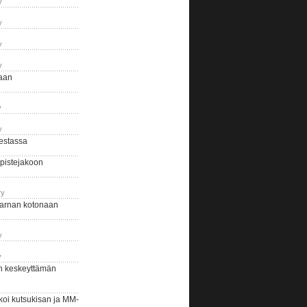
y
y
y
y
naan
y
y
estassa
pistejakoon
ry
arnan kotonaan
y
y
n keskeyttämän
i kutsukisan ja MM-