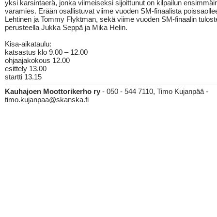
yksi karsintaerä, jonka viimeiseksi sijoittunut on kilpailun ensimmäi
varamies. Erään osallistuvat viime vuoden SM-finaalista poissaolle
Lehtinen ja Tommy Flyktman, sekä viime vuoden SM-finaalin tulost
perusteella Jukka Seppä ja Mika Helin.
Kisa-aikataulu:
katsastus klo 9.00 – 12.00
ohjaajakokous 12.00
esittely 13.00
startti 13.15
Kauhajoen Moottorikerho ry
- 050 - 544 7110, Timo Kujanpää -
timo.kujanpaa@skanska.fi