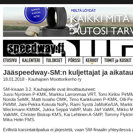
Jääspeedway-SM:n kuljettajat ja aikatau
18.01.2018 - Kauhajoen Moottorikerho ry
SM-kisaan 3.2. Kauhajoelle ovat ilmoittautuneet:
Jussi Nyrönen P-KMK, Markku Larronmaa VRT, Tomi Kirilov PirM
Norola SeMK, Matti Isoaho OMK, Timo Kankkunen P-KMK, Olli-P
PirMM, Jani-Pekka Koivula NoPy, Rami Systä JaMoKe/UA, Markk
Weckmann KMMK, Jukka Seppä VaMP, Mats Järf VaMK, Mikko M
ValkMK, Christer Biskop KMS, Kai Lehtinen A-SMP, Tommy Flyktm
Mika Helin FMS.
Erillistä karsintakilpailua ei järjestetä, vaan SM-finaalin yhteydessä 