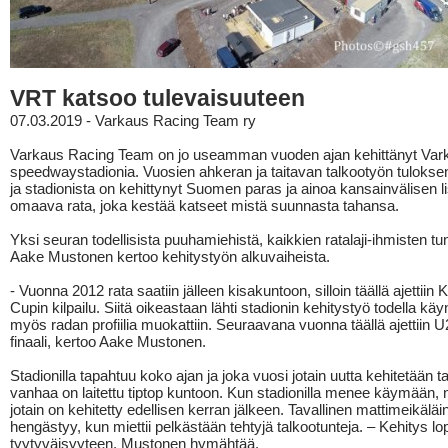
VRT katsoo tulevaisuuteen
07.03.2019 - Varkaus Racing Team ry
Varkaus Racing Team on jo useamman vuoden ajan kehittänyt Var
speedwaystadionia. Vuosien ahkeran ja taitavan talkootyön tulokse
ja stadionista on kehittynyt Suomen paras ja ainoa kansainvälisen l
omaava rata, joka kestää katseet mistä suunnasta tahansa.
Yksi seuran todellisista puuhamiehistä, kaikkien ratalaji-ihmisten t
Aake Mustonen kertoo kehitystyön alkuvaiheista.
- Vuonna 2012 rata saatiin jälleen kisakuntoon, silloin täällä ajettiin
Cupin kilpailu. Siitä oikeastaan lähti stadionin kehitystyö todella käy
myös radan profiilia muokattiin. Seuraavana vuonna täällä ajettiin 
finaali, kertoo Aake Mustonen.
Stadionilla tapahtuu koko ajan ja joka vuosi jotain uutta kehitetään t
vanhaa on laitettu tiptop kuntoon. Kun stadionilla menee käymään, n
jotain on kehitetty edellisen kerran jälkeen. Tavallinen mattimeikäläi
hengästyy, kun miettii pelkästään tehtyjä talkootunteja. – Kehitys l
tyytyväisyyteen, Mustonen hymähtää.