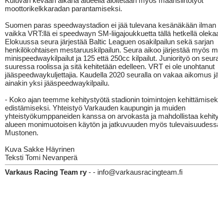
Kuluvan kevään aikana alueella aloitetaan myös maansiirtotyöt
moottorikelkkaradan parantamiseksi.
Suomen paras speedwaystadion ei jää tulevana kesänäkään ilman ki
vaikka VRT:llä ei speedwayn SM-liigajoukkuetta tällä hetkellä oleka
Elokuussa seura järjestää Baltic Leaguen osakilpailun sekä sarjan
henkilökohtaisen mestaruuskilpailun. Seura aikoo järjestää myös mi
minispeedwaykilpailut ja 125 että 250cc kilpailut. Juniorityö on seu
suuressa roolissa ja sitä kehitetään edelleen. VRT ei ole unohtanut
jääspeedwaykuljettajia. Kaudella 2020 seuralla on vakaa aikomus jä
ainakin yksi jääspeedwaykilpailu.
- Koko ajan teemme kehitystyötä stadionin toimintojen kehittämiseks
edistämiseksi. Yhteistyö Varkauden kaupungin ja muiden
yhteistyökumppaneiden kanssa on arvokasta ja mahdollistaa kehit
alueen monimuotoisen käytön ja jatkuvuuden myös tulevaisuudessa
Mustonen.
Kuva Sakke Häyrinen
Teksti Tomi Nevanperä
Varkaus Racing Team ry
- - info@varkausracingteam.fi