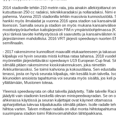
2014 stadionille tehtiin 210 metrin rata, jota ainakin allekirjoittanut on
kutsuttavan 250 cc radaksi, tekniikkaradaksi ja nollaradaksi. Nimi e
pahenna. Vuonna 2015 stadionilla tehtiin massiivia kunnostustöitä.
hankki myös ilmalaidat ja vuonna 2016 upea stadion sai kansainväl
lisenssin. Samalla seura ja stadion on myös mukana kansainvälise
moottoripyöräurheilun kattojärjestön FIM:n ympäristöohjelmassa (K
yksi tärkeä tavoite kehitystyössä oli saavutettu ja kansainvälisten ki
järjestäminen mahdollistui. 2016 VRT järjesti speedwayn nuorten 
semifinaalin.
- 2017 rakensimme kunnolliset maavallit etukaarteeseen ja takasuora
kilpailuja voi hyvin seurata mistä kohtaa rataa tahansa. 2018 vuodel
myönnettiin järjestettäväksi speedwayn U19 European Cup final. Si
silmällä pitäen rakensimme kioskirakennuksen, joka nimettiin
Ankkuriterassiksi. Se toimii kahviona ja kokoustilana. Sen edustalla
terassi, josta on hyvä seurata kilpailuja, niin kesällä kuin talvella. Is
ikkunoiden ansioista tapahtumia voi seurata myös sisältä, jos keli 
yllättämään, Mustonen toteaa.
Yleensä speedwayrata on ollut talvella jäädytetty. Tälle talvelle Ra
jäädytti vain stadionin keskellä olevan minispeedwayradan. Se on ol
ahkerassa käytössä ja seuran kuljettajat ovat käyneet ottamassa
ajoharjoittelua tulevaa kilpailukautta silmällä pitäen. Isolle radalle teht
hiihtoa varten. Talven mittaan radalla on ollut monta hiihtotapahtuma
suurimpana stadion toimi Riikinvoimahiihdon lähtöpaikkana.