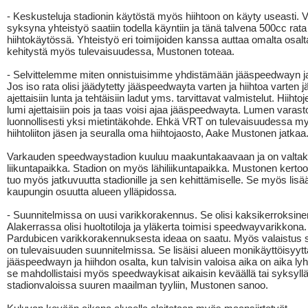
- Keskusteluja stadionin käytöstä myös hiihtoon on käyty useasti. 
syksyna yhteistyö saatiin todella käyntiin ja tänä talvena 500cc rata 
hiihtokäytössä. Yhteistyö eri toimijoiden kanssa auttaa omalta osal
kehitystä myös tulevaisuudessa, Mustonen toteaa.
- Selvittelemme miten onnistuisimme yhdistämään jääspeedwayn ja 
Jos iso rata olisi jäädytetty jääspeedwayta varten ja hiihtoa varten j
ajettaisiin lunta ja tehtäisiin ladut yms. tarvittavat valmistelut. Hiihto
lumi ajettaisiin pois ja taas voisi ajaa jääspeedwayta. Lumen varasto
luonnollisesti yksi mietintäkohde. Ehkä VRT on tulevaisuudessa m
hiihtoliiton jäsen ja seuralla oma hiihtojaosto, Aake Mustonen jatkaa
Varkauden speedwaystadion kuuluu maakuntakaavaan ja on valtak
liikuntapaikka. Stadion on myös lähiliikuntapaikka. Mustonen kertoo
tuo myös jatkuvuutta stadionille ja sen kehittämiselle. Se myös lisä
kaupungin osuutta alueen ylläpidossa.
- Suunnitelmissa on uusi varikkorakennus. Se olisi kaksikerroksine
Alakerrassa olisi huoltotiloja ja yläkerta toimisi speedwayvarikkona.
Pardubicen varikkorakennuksesta ideaa on saatu. Myös valaistus st
on tulevaisuuden suunnitelmissa. Se lisäisi alueen monikäyttöisyytt
jääspeedwayn ja hiihdon osalta, kun talvisin valoisa aika on aika lyh
se mahdollistaisi myös speedwaykisat aikaisin keväällä tai syksyll
stadionvaloissa suuren maailman tyyliin, Mustonen sanoo.