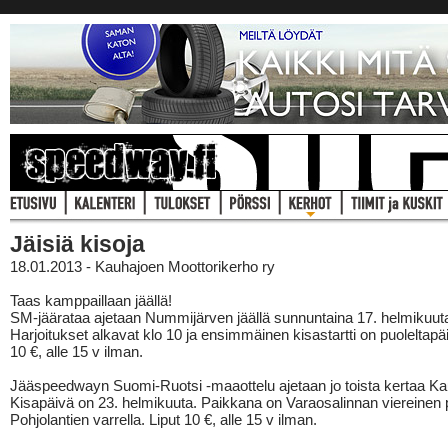
Jäisiä kisoja
18.01.2013 - Kauhajoen Moottorikerho ry
Taas kamppaillaan jäällä!
SM-jäärataa ajetaan Nummijärven jäällä sunnuntaina 17. helmikuut
Harjoitukset alkavat klo 10 ja ensimmäinen kisastartti on puoleltapäi
10 €, alle 15 v ilman.
Jääspeedwayn Suomi-Ruotsi -maaottelu ajetaan jo toista kertaa Kau
Kisapäivä on 23. helmikuuta. Paikkana on Varaosalinnan viereinen 
Pohjolantien varrella. Liput 10 €, alle 15 v ilman.