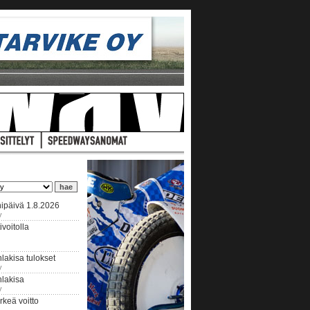
ipäivä 1.8.2026
y
voitolla
lakisa tulokset
y
hlakisa
y
keä voitto