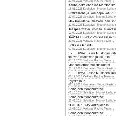
27.03.2025 Varkaus Racing Team ry
Kauhajoelta ehdokas Moottoriliito
18.03.2025 Kauhajoen Moottorikerho 
Prätkä,Kone ja Rompepäivät 8-9.
27.02.2025 Seinäjoen Moottorikerho r
Max Koivula vei mestaruuden So
27.02.2025 Kauhajoen Moottorikerho 
Jääspeedwayn SM-kisa lauantai
19.02.2025 Kauhajoen Moottorikerho 
JÄÄSPEEDWAY: PM-finaalissa hur
29.01.2025 Varkaus Racing Team ry
Sotkassa tapahtuu
02.01.2025 Kauhajoen Moottorikerho 
SPEEDWAY: Jesse Mustonen vahv
tekevän Krakowan joukkuetta
01.12.2024 Varkaus Racing Team ry
Moottorikerhon hallitus uudistui
21.11.2024 Kauhajoen Moottorikerho 
SPEEDWAY: Jesse Mustosen kau
08.11.2024 Varkaus Racing Team ry
Syyskokous
07.11.2024 Kauhajoen Moottorikerho 
Seinäjoen Moottorikerho
02.10.2024 Seinäjoen Moottorikerho r
Seinäjoen Moottorikerho
23.09.2024 Seinäjoen Moottorikerho r
FLAT TRACKIA Varkaudessa
13.09.2024 Varkaus Racing Team ry
Seinäjoen Moottorikerho