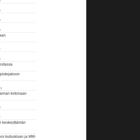
y
y
y
y
naan
y
y
estassa
pistejakoon
ry
arnan kotonaan
y
y
n keskeyttämän
i kutsukisan ja MM-