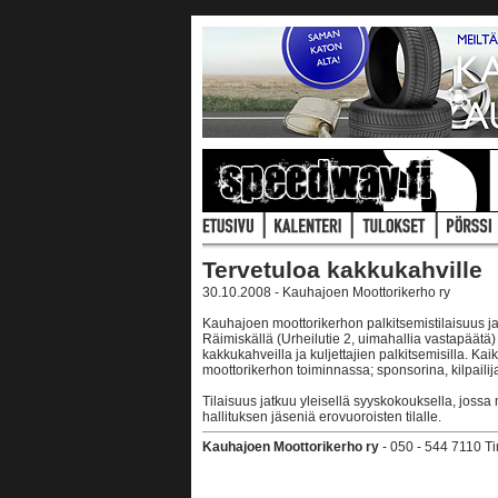
Tervetuloa kakkukahville
30.10.2008 - Kauhajoen Moottorikerho ry
Kauhajoen moottorikerhon palkitsemistilaisuus j
Räimiskällä (Urheilutie 2, uimahallia vastapäätä)
kakkukahveilla ja kuljettajien palkitsemisilla. Kaik
moottorikerhon toiminnassa; sponsorina, kilpailijan
Tilaisuus jatkuu yleisellä syyskokouksella, jossa
hallituksen jäseniä erovuoroisten tilalle.
Kauhajoen Moottorikerho ry
- 050 - 544 7110 T