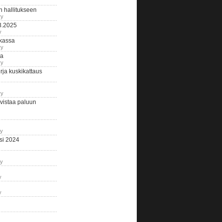
n hallitukseen
ry
3.2025
y
tkassa
ry
na
ry
ja kuskikattaus
ry
istaa paluun
ry
si 2024
ry
y
y