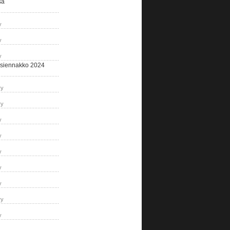
sa
y
y
y
siennakko 2024
ry
ry
y
y
y
y
y
ry
y