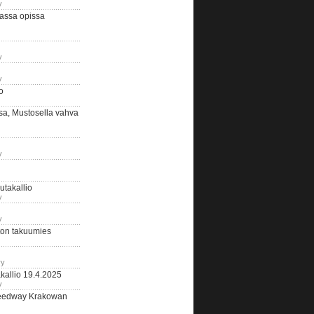
y
assa opissa
y
y
o
sa, Mustosella vahva
y
outakallio
y
y
on takuumies
ry
kallio 19.4.2025
y
eedway Krakowan