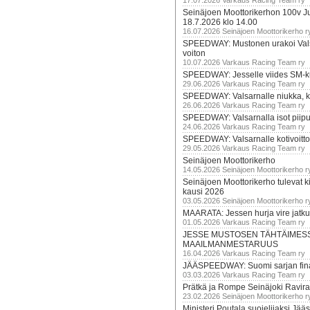
17.07.2026 Varkaus Racing Team ry
Seinäjoen Moottorikerhon 100v Ju
18.7.2026 klo 14.00
16.07.2026 Seinäjoen Moottorikerho r
SPEEDWAY: Mustonen urakoi Vals
voiton
10.07.2026 Varkaus Racing Team ry
SPEEDWAY: Jesselle viides SM-k
29.06.2026 Varkaus Racing Team ry
SPEEDWAY: Valsarnalle niukka, ki
26.06.2026 Varkaus Racing Team ry
SPEEDWAY: Valsarnalla isot piip
24.06.2026 Varkaus Racing Team ry
SPEEDWAY: Valsarnalle kotivoitto
29.05.2026 Varkaus Racing Team ry
Seinäjoen Moottorikerho
14.05.2026 Seinäjoen Moottorikerho r
Seinäjoen Moottorikerho tulevat ki
kausi 2026
03.05.2026 Seinäjoen Moottorikerho r
MAARATA: Jessen hurja vire jatk
01.05.2026 Varkaus Racing Team ry
JESSE MUSTOSEN TÄHTÄIMES
MAAILMANMESTARUUS
16.04.2026 Varkaus Racing Team ry
JÄÄSPEEDWAY: Suomi sarjan fina
03.03.2026 Varkaus Racing Team ry
Prätkä ja Rompe Seinäjoki Ravira
23.02.2026 Seinäjoen Moottorikerho r
Ministeri Poutala suojelijaksi J