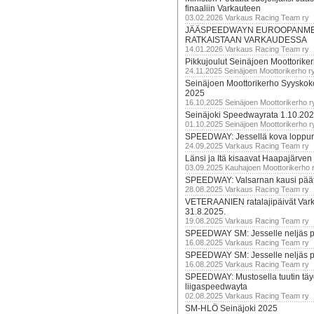
finaaliin Varkauteen
03.02.2026 Varkaus Racing Team ry
JÄÄSPEEDWAYN EUROOPANM
RATKAISTAAN VARKAUDESSA
14.01.2026 Varkaus Racing Team ry
Pikkujoulut Seinäjoen Moottorike
24.11.2025 Seinäjoen Moottorikerho r
Seinäjoen Moottorikerho Syyskoko
2025
16.10.2025 Seinäjoen Moottorikerho r
Seinäjoki Speedwayrata 1.10.20
01.10.2025 Seinäjoen Moottorikerho r
SPEEDWAY: Jessellä kova loppuru
24.09.2025 Varkaus Racing Team ry
Länsi ja Itä kisaavat Haapajärven
03.09.2025 Kauhajoen Moottorikerho 
SPEEDWAY: Valsarnan kausi päätty
28.08.2025 Varkaus Racing Team ry
VETERAANIEN ratalajipäivät Var
31.8.2025.
19.08.2025 Varkaus Racing Team ry
SPEEDWAY SM: Jesselle neljäs 
16.08.2025 Varkaus Racing Team ry
SPEEDWAY SM: Jesselle neljäs 
16.08.2025 Varkaus Racing Team ry
SPEEDWAY: Mustosella tuutin täy
liigaspeedwayta
02.08.2025 Varkaus Racing Team ry
SM-HLÖ Seinäjoki 2025