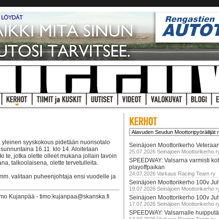
a yleinen syyskokous pidetään nuorisotalo
Seinäjoen Moottorikerho Veteraan
 sunnuntaina 16.11. klo 14. Aloitetaan
25.07.2026 Seinäjoen Moottorikerho r
ki te, jotka olette olleet mukana jollain tavoin
SPEEDWAY: Valsarna varmisti koti
a, talkoolaisena, olette tervetulleita.
playoffpaikan
24.07.2026 Varkaus Racing Team ry
 mm. valitaan puheenjohtaja ensi vuodelle ja
Seinäjoen Moottorikerho 100v Juh
19.07.2026 Seinäjoen Moottorikerho r
imo Kujanpää - timo.kujanpaa@skanska.fi
Seinäjoen Moottorikerho 100v Ju
17.07.2026 Seinäjoen Moottorikerho r
SPEEDWAY: Valsarnalle huipputär