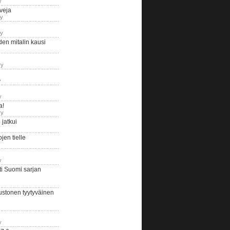
y
iveja
ry
ry
en mitalin kausi
ry
y
y
a!
ry
jatkui
en tielle
y
i Suomi sarjan
ustonen tyytyväinen
y