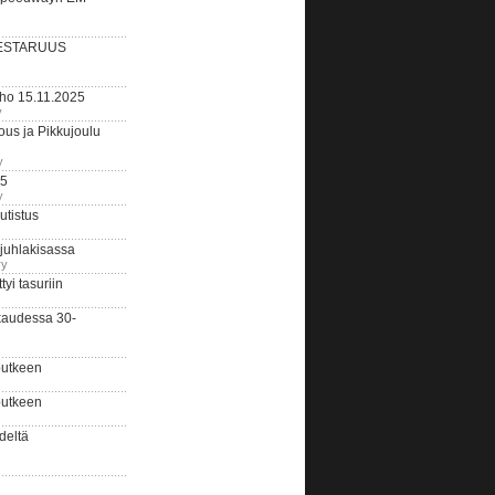
ESTARUUS
rho 15.11.2025
y
us ja Pikkujoulu
y
25
y
tistus
 juhlakisassa
ry
i tasuriin
kaudessa 30-
putkeen
putkeen
deltä