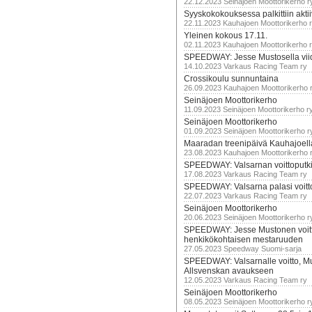
22.12.2023 Seinäjoen Moottorikerho r
Syyskokokouksessa palkittiin akti
22.11.2023 Kauhajoen Moottorikerho 
Yleinen kokous 17.11.
02.11.2023 Kauhajoen Moottorikerho 
SPEEDWAY: Jesse Mustosella viid
14.10.2023 Varkaus Racing Team ry
Crossikoulu sunnuntaina
26.09.2023 Kauhajoen Moottorikerho 
Seinäjoen Moottorikerho
11.09.2023 Seinäjoen Moottorikerho r
Seinäjoen Moottorikerho
01.09.2023 Seinäjoen Moottorikerho r
Maaradan treenipäivä Kauhajoell
23.08.2023 Kauhajoen Moottorikerho 
SPEEDWAY: Valsarnan voittoputki 
17.08.2023 Varkaus Racing Team ry
SPEEDWAY: Valsarna palasi voittoj
22.07.2023 Varkaus Racing Team ry
Seinäjoen Moottorikerho
20.06.2023 Seinäjoen Moottorikerho r
SPEEDWAY: Jesse Mustonen voitt
henkikökohtaisen mestaruuden
27.05.2023 Speedway Suomi-sarja
SPEEDWAY: Valsarnalle voitto, M
Allsvenskan avaukseen
12.05.2023 Varkaus Racing Team ry
Seinäjoen Moottorikerho
08.05.2023 Seinäjoen Moottorikerho r