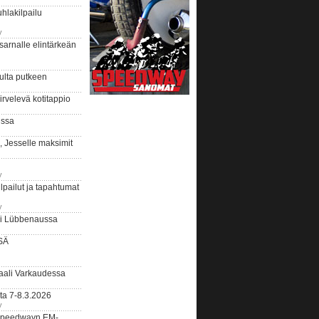
hlakilpailu
y
arnalle elintärkeän
ulta putkeen
rvelevä kotitappio
ussa
, Jesselle maksimit
y
lpailut ja tapahtumat
y
ui Lübbenaussa
SÄ
ali Varkaudessa
ta 7-8.3.2026
y
ääspeedwayn EM-