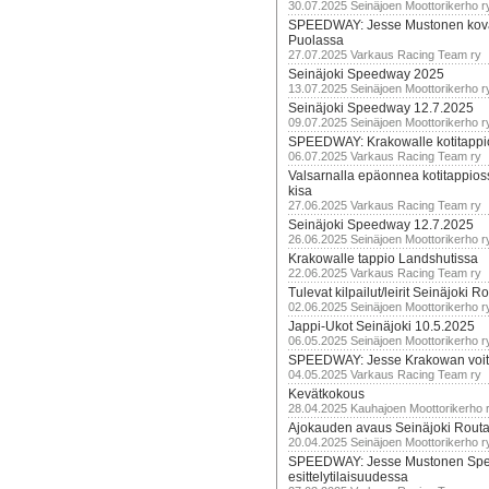
30.07.2025 Seinäjoen Moottorikerho r
SPEEDWAY: Jesse Mustonen kov
Puolassa
27.07.2025 Varkaus Racing Team ry
Seinäjoki Speedway 2025
13.07.2025 Seinäjoen Moottorikerho r
Seinäjoki Speedway 12.7.2025
09.07.2025 Seinäjoen Moottorikerho r
SPEEDWAY: Krakowalle kotitappi
06.07.2025 Varkaus Racing Team ry
Valsarnalla epäonnea kotitappios
kisa
27.06.2025 Varkaus Racing Team ry
Seinäjoki Speedway 12.7.2025
26.06.2025 Seinäjoen Moottorikerho r
Krakowalle tappio Landshutissa
22.06.2025 Varkaus Racing Team ry
Tulevat kilpailut/leirit Seinäjoki R
02.06.2025 Seinäjoen Moottorikerho r
Jappi-Ukot Seinäjoki 10.5.2025
06.05.2025 Seinäjoen Moottorikerho r
SPEEDWAY: Jesse Krakowan voit
04.05.2025 Varkaus Racing Team ry
Kevätkokous
28.04.2025 Kauhajoen Moottorikerho 
Ajokauden avaus Seinäjoki Routa
20.04.2025 Seinäjoen Moottorikerho r
SPEEDWAY: Jesse Mustonen Sp
esittelytilaisuudessa