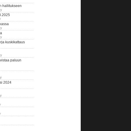
n hallitukseen
ry
3.2025
y
tkassa
ry
na
ry
ja kuskikattaus
ry
istaa paluun
ry
si 2024
ry
y
y