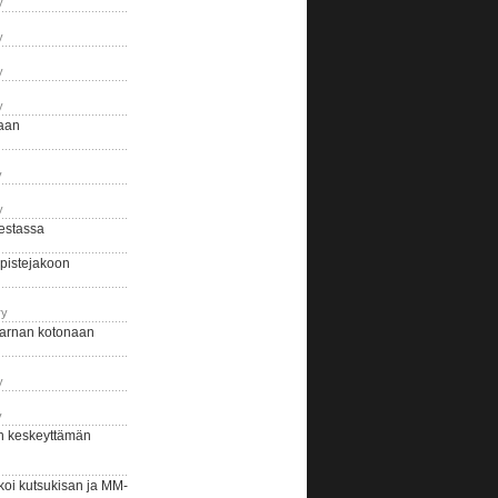
y
y
y
y
naan
y
y
estassa
pistejakoon
ry
arnan kotonaan
y
y
n keskeyttämän
i kutsukisan ja MM-