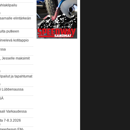
hlakilpailu
y
arnalle elintärkeän
ulta putkeen
rvelevä kotitappio
ussa
, Jesselle maksimit
y
lpailut ja tapahtumat
y
ui Lübbenaussa
SÄ
ali Varkaudessa
ta 7-8.3.2026
y
ääspeedwayn EM-