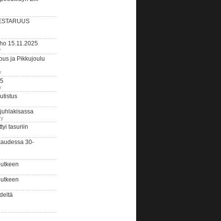
ESTARUUS
rho 15.11.2025
y
us ja Pikkujoulu
y
25
y
tistus
 juhlakisassa
ry
i tasuriin
kaudessa 30-
putkeen
putkeen
deltä