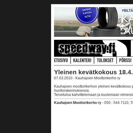
Yleinen kevätkokous 18.4.
07.03.2010 - Kauhajoen Moottorikerho ry
Kauhajoen moottorikerhon yleinen kevätkokous p
huoltorakennuksessa.
Tervetuloa kahvittelemaan ja kuulemaan viimei
Kauhajoen Moottorikerho ry
- 050 - 544 7110, 