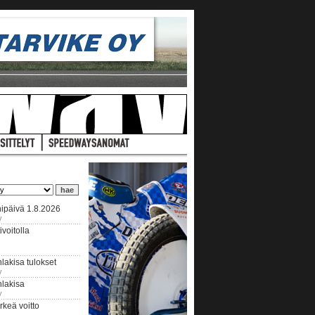
ipäivä 1.8.2026
y
voitolla
lakisa tulokset
y
hlakisa
y
keä voitto