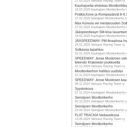
27.03.2025 Varkaus Racing Team ry
Kauhajoelta ehdokas Moottoriliito
18.03.2025 Kauhajoen Moottorikerho 
Prätkä,Kone ja Rompepäivät 8-9.
27.02.2025 Seinäjoen Moottorikerho r
Max Koivula vei mestaruuden So
27.02.2025 Kauhajoen Moottorikerho 
Jääspeedwayn SM-kisa lauantai
19.02.2025 Kauhajoen Moottorikerho 
JÄÄSPEEDWAY: PM-finaalissa hur
29.01.2025 Varkaus Racing Team ry
Sotkassa tapahtuu
02.01.2025 Kauhajoen Moottorikerho 
SPEEDWAY: Jesse Mustonen vahv
tekevän Krakowan joukkuetta
01.12.2024 Varkaus Racing Team ry
Moottorikerhon hallitus uudistui
21.11.2024 Kauhajoen Moottorikerho 
SPEEDWAY: Jesse Mustosen kau
08.11.2024 Varkaus Racing Team ry
Syyskokous
07.11.2024 Kauhajoen Moottorikerho 
Seinäjoen Moottorikerho
02.10.2024 Seinäjoen Moottorikerho r
Seinäjoen Moottorikerho
23.09.2024 Seinäjoen Moottorikerho r
FLAT TRACKIA Varkaudessa
13.09.2024 Varkaus Racing Team ry
Seinäjoen Moottorikerho