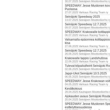
30.07.2025 Seinäjoen Moottorikerho r
SPEEDWAY: Jesse Mustonen kov
Puolassa
27.07.2025 Varkaus Racing Team ry
Seinäjoki Speedway 2025
13.07.2025 Seinäjoen Moottorikerho r
Seinäjoki Speedway 12.7.2025
09.07.2025 Seinäjoen Moottorikerho r
SPEEDWAY: Krakowalle kotitappi
06.07.2025 Varkaus Racing Team ry
Valsarnalla epäonnea kotitappios
kisa
27.06.2025 Varkaus Racing Team ry
Seinäjoki Speedway 12.7.2025
26.06.2025 Seinäjoen Moottorikerho r
Krakowalle tappio Landshutissa
22.06.2025 Varkaus Racing Team ry
Tulevat kilpailut/leirit Seinäjoki R
02.06.2025 Seinäjoen Moottorikerho r
Jappi-Ukot Seinäjoki 10.5.2025
06.05.2025 Seinäjoen Moottorikerho r
SPEEDWAY: Jesse Krakowan voit
04.05.2025 Varkaus Racing Team ry
Kevätkokous
28.04.2025 Kauhajoen Moottorikerho 
Ajokauden avaus Seinäjoki Routa
20.04.2025 Seinäjoen Moottorikerho r
SPEEDWAY: Jesse Mustonen Sp
esittelytilaisuudessa