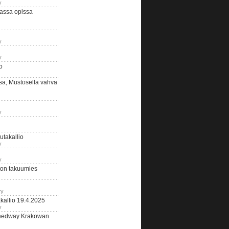
y
assa opissa
y
y
o
sa, Mustosella vahva
y
outakallio
y
y
on takuumies
ry
kallio 19.4.2025
y
eedway Krakowan