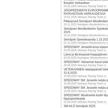
finaaliin Varkauteen
03.02.2026 Varkaus Racing Team ry
JÄÄSPEEDWAYN EUROOPANM
RATKAISTAAN VARKAUDESSA
14.01.2026 Varkaus Racing Team ry
Pikkujoulut Seinäjoen Moottorike
24.11.2025 Seinäjoen Moottorikerho r
Seinäjoen Moottorikerho Syyskoko
2025
16.10.2025 Seinäjoen Moottorikerho r
Seinäjoki Speedwayrata 1.10.20
01.10.2025 Seinäjoen Moottorikerho r
SPEEDWAY: Jessellä kova loppuru
24.09.2025 Varkaus Racing Team ry
Länsi ja Itä kisaavat Haapajärven
03.09.2025 Kauhajoen Moottorikerho 
SPEEDWAY: Valsarnan kausi päätty
28.08.2025 Varkaus Racing Team ry
VETERAANIEN ratalajipäivät Var
31.8.2025.
19.08.2025 Varkaus Racing Team ry
SPEEDWAY SM: Jesselle neljäs 
16.08.2025 Varkaus Racing Team ry
SPEEDWAY SM: Jesselle neljäs 
16.08.2025 Varkaus Racing Team ry
SPEEDWAY: Mustosella tuutin täy
liigaspeedwayta
02.08.2025 Varkaus Racing Team ry
SM-HLÖ Seinäjoki 2025