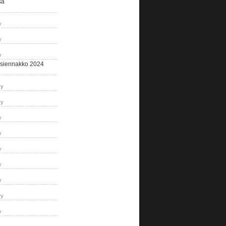
sa
y
y
y
siennakko 2024
ry
ry
y
y
y
y
y
ry
y