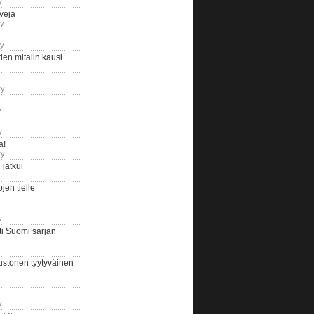
y
iveja
ry
ry
en mitalin kausi
ry
y
y
a!
ry
jatkui
en tielle
y
i Suomi sarjan
ustonen tyytyväinen
y