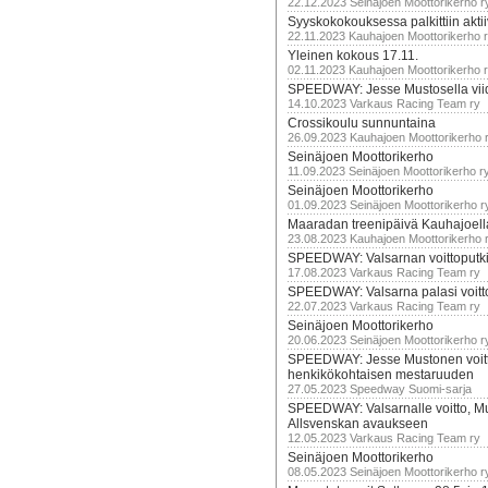
22.12.2023 Seinäjoen Moottorikerho r
Syyskokokouksessa palkittiin akti
22.11.2023 Kauhajoen Moottorikerho 
Yleinen kokous 17.11.
02.11.2023 Kauhajoen Moottorikerho 
SPEEDWAY: Jesse Mustosella viid
14.10.2023 Varkaus Racing Team ry
Crossikoulu sunnuntaina
26.09.2023 Kauhajoen Moottorikerho 
Seinäjoen Moottorikerho
11.09.2023 Seinäjoen Moottorikerho r
Seinäjoen Moottorikerho
01.09.2023 Seinäjoen Moottorikerho r
Maaradan treenipäivä Kauhajoell
23.08.2023 Kauhajoen Moottorikerho 
SPEEDWAY: Valsarnan voittoputki 
17.08.2023 Varkaus Racing Team ry
SPEEDWAY: Valsarna palasi voittoj
22.07.2023 Varkaus Racing Team ry
Seinäjoen Moottorikerho
20.06.2023 Seinäjoen Moottorikerho r
SPEEDWAY: Jesse Mustonen voitt
henkikökohtaisen mestaruuden
27.05.2023 Speedway Suomi-sarja
SPEEDWAY: Valsarnalle voitto, M
Allsvenskan avaukseen
12.05.2023 Varkaus Racing Team ry
Seinäjoen Moottorikerho
08.05.2023 Seinäjoen Moottorikerho r