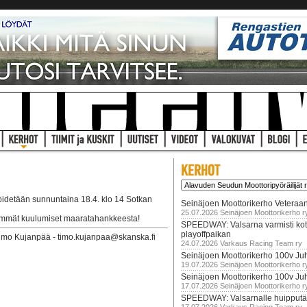
idetään sunnuntaina 18.4. klo 14 Sotkan
Seinäjoen Moottorikerho Veteraan
25.07.2026 Seinäjoen Moottorikerho r
simmät kuulumiset maaratahankkeesta!
SPEEDWAY: Valsarna varmisti koti
playoffpaikan
Timo Kujanpää - timo.kujanpaa@skanska.fi
24.07.2026 Varkaus Racing Team ry
Seinäjoen Moottorikerho 100v Juh
19.07.2026 Seinäjoen Moottorikerho r
Seinäjoen Moottorikerho 100v Ju
17.07.2026 Seinäjoen Moottorikerho r
SPEEDWAY: Valsarnalle huipputär