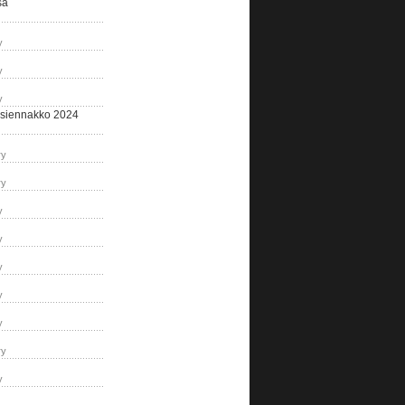
sa
y
y
y
siennakko 2024
ry
ry
y
y
y
y
y
ry
y