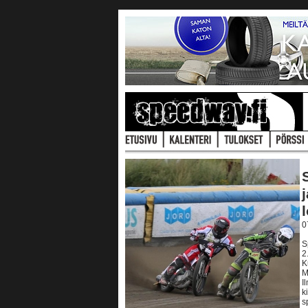
0
S
2
K
M
I
k
s