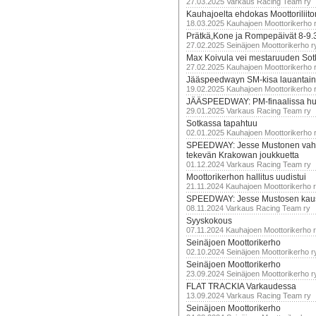
27.03.2025 Varkaus Racing Team ry
Kauhajoelta ehdokas Moottoriliito
18.03.2025 Kauhajoen Moottorikerho 
Prätkä,Kone ja Rompepäivät 8-9.
27.02.2025 Seinäjoen Moottorikerho r
Max Koivula vei mestaruuden So
27.02.2025 Kauhajoen Moottorikerho 
Jääspeedwayn SM-kisa lauantai
19.02.2025 Kauhajoen Moottorikerho 
JÄÄSPEEDWAY: PM-finaalissa hur
29.01.2025 Varkaus Racing Team ry
Sotkassa tapahtuu
02.01.2025 Kauhajoen Moottorikerho 
SPEEDWAY: Jesse Mustonen vahv
tekevän Krakowan joukkuetta
01.12.2024 Varkaus Racing Team ry
Moottorikerhon hallitus uudistui
21.11.2024 Kauhajoen Moottorikerho 
SPEEDWAY: Jesse Mustosen kau
08.11.2024 Varkaus Racing Team ry
Syyskokous
07.11.2024 Kauhajoen Moottorikerho 
Seinäjoen Moottorikerho
02.10.2024 Seinäjoen Moottorikerho r
Seinäjoen Moottorikerho
23.09.2024 Seinäjoen Moottorikerho r
FLAT TRACKIA Varkaudessa
13.09.2024 Varkaus Racing Team ry
Seinäjoen Moottorikerho