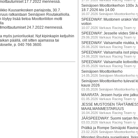
17.07.2026 Varkaus Racing Team ry
lmoittautumiset 17.7.2022 mennessä.
Seinäjoen Moottorikerhon 100v Ju
18.7.2026 klo 14.00
iikko Kuusankosken pariajosta, 30.7.
16.07.2026 Seinäjoen Moottorikerho r
us ratkaistaan Seinäjoen Routakalliolla.
löytyy lisää tietoa Moottoriliiton motti
SPEEDWAY: Mustonen urakoi Vals
lla
voiton
lmoittautumiset 24.7.2022 mennessä.
10.07.2026 Varkaus Racing Team ry
SPEEDWAY: Jesselle viides SM-k
myös junioriluokat. Nyt kipinkapin ketjuihin
29.06.2026 Varkaus Racing Team ry
kan päällä, olit sitten ajamassa tai
SPEEDWAY: Valsarnalle niukka, ki
toselle, p. 040 766 3600.
26.06.2026 Varkaus Racing Team ry
SPEEDWAY: Valsarnalla isot piip
24.06.2026 Varkaus Racing Team ry
SPEEDWAY: Valsarnalle kotivoitto
29.05.2026 Varkaus Racing Team ry
Seinäjoen Moottorikerho
14.05.2026 Seinäjoen Moottorikerho r
Seinäjoen Moottorikerho tulevat ki
kausi 2026
03.05.2026 Seinäjoen Moottorikerho r
MAARATA: Jessen hurja vire jatk
01.05.2026 Varkaus Racing Team ry
JESSE MUSTOSEN TÄHTÄIMES
MAAILMANMESTARUUS
16.04.2026 Varkaus Racing Team ry
JÄÄSPEEDWAY: Suomi sarjan fina
03.03.2026 Varkaus Racing Team ry
Prätkä ja Rompe Seinäjoki Ravira
23.02.2026 Seinäjoen Moottorikerho r
Ministeri Poutala suojelijaksi J