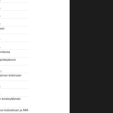
y
y
y
y
naan
y
y
estassa
pistejakoon
ry
arnan kotonaan
y
y
n keskeyttämän
i kutsukisan ja MM-