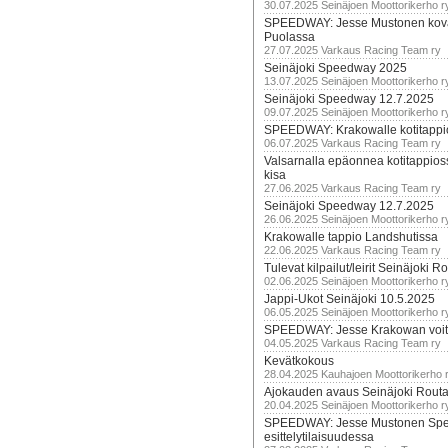
30.07.2025 Seinäjoen Moottorikerho r
SPEEDWAY: Jesse Mustonen kov
Puolassa
27.07.2025 Varkaus Racing Team ry
Seinäjoki Speedway 2025
13.07.2025 Seinäjoen Moottorikerho r
Seinäjoki Speedway 12.7.2025
09.07.2025 Seinäjoen Moottorikerho r
SPEEDWAY: Krakowalle kotitappi
06.07.2025 Varkaus Racing Team ry
Valsarnalla epäonnea kotitappios
kisa
27.06.2025 Varkaus Racing Team ry
Seinäjoki Speedway 12.7.2025
26.06.2025 Seinäjoen Moottorikerho r
Krakowalle tappio Landshutissa
22.06.2025 Varkaus Racing Team ry
Tulevat kilpailut/leirit Seinäjoki R
02.06.2025 Seinäjoen Moottorikerho r
Jappi-Ukot Seinäjoki 10.5.2025
06.05.2025 Seinäjoen Moottorikerho r
SPEEDWAY: Jesse Krakowan voit
04.05.2025 Varkaus Racing Team ry
Kevätkokous
28.04.2025 Kauhajoen Moottorikerho 
Ajokauden avaus Seinäjoki Routa
20.04.2025 Seinäjoen Moottorikerho r
SPEEDWAY: Jesse Mustonen Sp
esittelytilaisuudessa