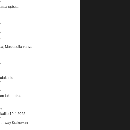
y
assa opissa
y
y
o
sa, Mustosella vahva
y
outakallio
y
y
on takuumies
ry
kallio 19.4.2025
y
eedway Krakowan