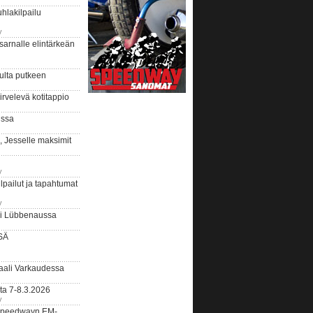
hlakilpailu
y
arnalle elintärkeän
ulta putkeen
rvelevä kotitappio
ussa
, Jesselle maksimit
y
lpailut ja tapahtumat
y
ui Lübbenaussa
SÄ
ali Varkaudessa
ta 7-8.3.2026
y
ääspeedwayn EM-