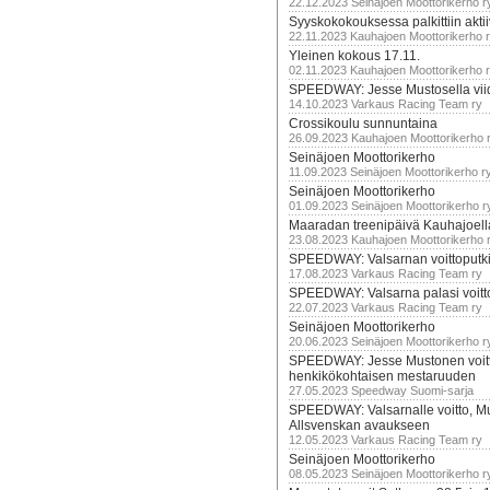
22.12.2023 Seinäjoen Moottorikerho r
Syyskokokouksessa palkittiin akti
22.11.2023 Kauhajoen Moottorikerho 
Yleinen kokous 17.11.
02.11.2023 Kauhajoen Moottorikerho 
SPEEDWAY: Jesse Mustosella viid
14.10.2023 Varkaus Racing Team ry
Crossikoulu sunnuntaina
26.09.2023 Kauhajoen Moottorikerho 
Seinäjoen Moottorikerho
11.09.2023 Seinäjoen Moottorikerho r
Seinäjoen Moottorikerho
01.09.2023 Seinäjoen Moottorikerho r
Maaradan treenipäivä Kauhajoell
23.08.2023 Kauhajoen Moottorikerho 
SPEEDWAY: Valsarnan voittoputki 
17.08.2023 Varkaus Racing Team ry
SPEEDWAY: Valsarna palasi voittoj
22.07.2023 Varkaus Racing Team ry
Seinäjoen Moottorikerho
20.06.2023 Seinäjoen Moottorikerho r
SPEEDWAY: Jesse Mustonen voitt
henkikökohtaisen mestaruuden
27.05.2023 Speedway Suomi-sarja
SPEEDWAY: Valsarnalle voitto, M
Allsvenskan avaukseen
12.05.2023 Varkaus Racing Team ry
Seinäjoen Moottorikerho
08.05.2023 Seinäjoen Moottorikerho r