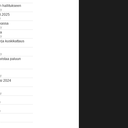
n hallitukseen
ry
3.2025
y
tkassa
ry
na
ry
ja kuskikattaus
ry
istaa paluun
ry
si 2024
ry
y
y