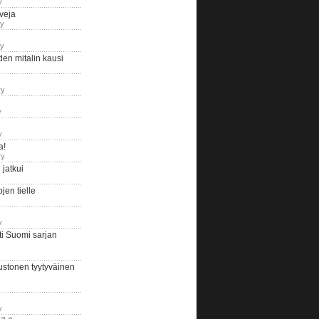
y
iveja
ry
ry
en mitalin kausi
ry
y
y
a!
ry
jatkui
en tielle
y
i Suomi sarjan
ustonen tyytyväinen
y