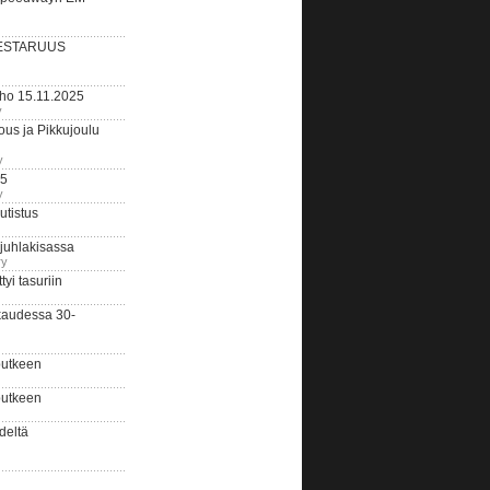
ESTARUUS
rho 15.11.2025
y
us ja Pikkujoulu
y
25
y
tistus
 juhlakisassa
ry
i tasuriin
kaudessa 30-
putkeen
putkeen
deltä