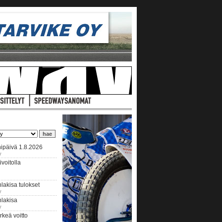
ipäivä 1.8.2026
y
voitolla
lakisa tulokset
y
hlakisa
y
keä voitto