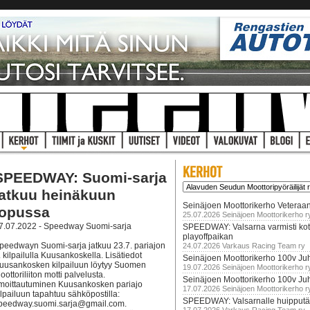
SPEEDWAY: Suomi-sarja
jatkuu heinäkuun
Seinäjoen Moottorikerho Veteraan
lopussa
25.07.2026 Seinäjoen Moottorikerho r
7.07.2022 - Speedway Suomi-sarja
SPEEDWAY: Valsarna varmisti koti
playoffpaikan
peedwayn Suomi-sarja jatkuu 23.7. pariajon
24.07.2026 Varkaus Racing Team ry
. kilpailulla Kuusankoskella. Lisätiedot
Seinäjoen Moottorikerho 100v Juh
uusankosken kilpailuun löytyy Suomen
19.07.2026 Seinäjoen Moottorikerho r
oottoriliiton motti palvelusta.
Seinäjoen Moottorikerho 100v Ju
lmoittautuminen Kuusankosken pariajo
17.07.2026 Seinäjoen Moottorikerho r
ilpailuun tapahtuu sähköpostilla:
SPEEDWAY: Valsarnalle huipputär
peedway.suomi.sarja@gmail.com.