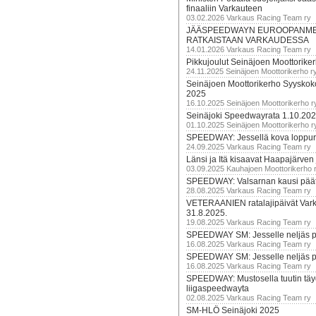
finaaliin Varkauteen
03.02.2026 Varkaus Racing Team ry
JÄÄSPEEDWAYN EUROOPANM
RATKAISTAAN VARKAUDESSA
14.01.2026 Varkaus Racing Team ry
Pikkujoulut Seinäjoen Moottorike
24.11.2025 Seinäjoen Moottorikerho r
Seinäjoen Moottorikerho Syyskoko
2025
16.10.2025 Seinäjoen Moottorikerho r
Seinäjoki Speedwayrata 1.10.20
01.10.2025 Seinäjoen Moottorikerho r
SPEEDWAY: Jessellä kova loppuru
24.09.2025 Varkaus Racing Team ry
Länsi ja Itä kisaavat Haapajärven
03.09.2025 Kauhajoen Moottorikerho 
SPEEDWAY: Valsarnan kausi päätty
28.08.2025 Varkaus Racing Team ry
VETERAANIEN ratalajipäivät Var
31.8.2025.
19.08.2025 Varkaus Racing Team ry
SPEEDWAY SM: Jesselle neljäs 
16.08.2025 Varkaus Racing Team ry
SPEEDWAY SM: Jesselle neljäs 
16.08.2025 Varkaus Racing Team ry
SPEEDWAY: Mustosella tuutin täy
liigaspeedwayta
02.08.2025 Varkaus Racing Team ry
SM-HLÖ Seinäjoki 2025