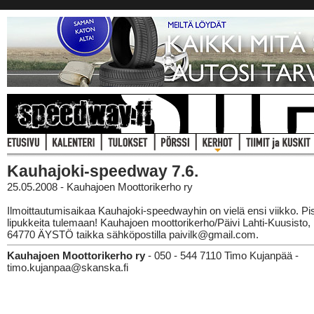
Kauhajoki-speedway 7.6.
25.05.2008 - Kauhajoen Moottorikerho ry
Ilmoittautumisaikaa Kauhajoki-speedwayhin on vielä ensi viikko. P
lipukkeita tulemaan! Kauhajoen moottorikerho/Päivi Lahti-Kuusisto, 
64770 ÄYSTÖ taikka sähköpostilla paivilk@gmail.com.
Kauhajoen Moottorikerho ry
- 050 - 544 7110 Timo Kujanpää -
timo.kujanpaa@skanska.fi