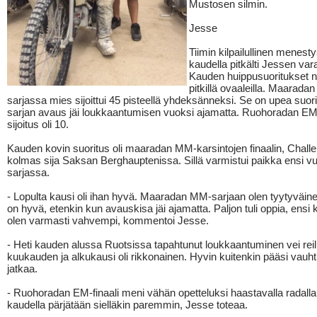
Mustosen silmin.
Jesse
Tiimin kilpailullinen menestys
kaudella pitkälti Jessen var
Kauden huippusuoritukset n
pitkillä ovaaleilla. Maarada
sarjassa mies sijoittui 45 pisteellä yhdeksänneksi. Se on upea suorit
sarjan avaus jäi loukkaantumisen vuoksi ajamatta. Ruohoradan EM-
sijoitus oli 10.
Kauden kovin suoritus oli maaradan MM-karsintojen finaalin, Chall
kolmas sija Saksan Berghauptenissa. Sillä varmistui paikka ensi 
sarjassa.
- Lopulta kausi oli ihan hyvä. Maaradan MM-sarjaan olen tyytyväinen
on hyvä, etenkin kun avauskisa jäi ajamatta. Paljon tuli oppia, ensi 
olen varmasti vahvempi, kommentoi Jesse.
- Heti kauden alussa Ruotsissa tapahtunut loukkaantuminen vei rei
kuukauden ja alkukausi oli rikkonainen. Hyvin kuitenkin pääsi vauht
jatkaa.
- Ruohoradan EM-finaali meni vähän opetteluksi haastavalla radalla
kaudella pärjätään sielläkin paremmin, Jesse toteaa.