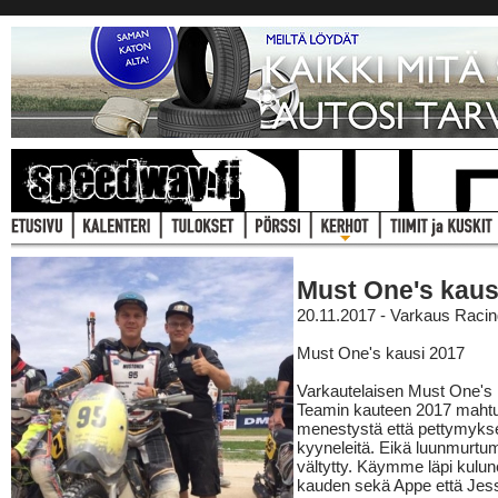
Must One's kaus
20.11.2017 - Varkaus Raci
Must One's kausi 2017
Varkautelaisen Must One's
Teamin kauteen 2017 mahtu
menestystä että pettymyks
kyyneleitä. Eikä luunmurtu
vältytty. Käymme läpi kulu
kauden sekä Appe että Jes