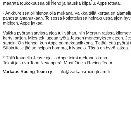
maarata toukokuussa oli hieno ja hauska kilpailu, Appe toteaa.
- Ankkureissa oli hienoa olla mukana, vaikka tällä kertaa en ajamall
panosta antanutkaan. Toisessa kotiottelussa heinäkuussa ajoin hyvin
mieleen, Appe jatkaa.
Vaikka pyörän sarvissa ajoa tuli vähän, niin Mersun ratissa kilometr
kertyi paljon. Mies teki upeaa työtä Jessen menestyksen eteen. J
sanoin: On hienoa, kun Appe on mekaanikkona. Tietää, että pyörät t
Silloin itelle jää se helpoin homma, kilvanajo. Tästä on hyvä jatkaa.
* Tällä kaudella Jesse ajoi ja Appe toimi mekaanikkona.
Teksti ja kuva Tomi Nevanperä, Must One's Racing Team
Varkaus Racing Team ry
- - info@varkausracingteam.fi