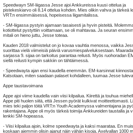
Speedwayn SM-liigassa Jesse ajoi Ankkureissa kuusi ottelua ja
pistekeskiarvo oli 8.14 ottelua kohden. Mies olikin vahva ja tärkeä l
VRT:n ensimmäisessä, hopeisessa liigamitalissa.
- SM-liigassa pystyin ajamaan tasaisesti ja hyvin pisteitä. Molemm
kotiottelut pystyttiin voittamaan, se oli mahtavaa. Ja seuran ensi
mitali on hieno juttu, Jesse toteaa.
Kauden 2018 valmistelut on jo kovaa vauhtia menossa, vaikka Jes
suorittaa vielä viimeisiä päiviä varusmiespalveluksestaan. Maara
sarjassa 9. sijaa on tarkoitus parantaa reilusti. Myös ruohoradan EM-
siellä reilusti kympin sakkiin on tähtäimessä.
- Speedwayta ajan ensi kaudella enemmän. EM-karsinnat kiinnostai
Katsotaan, miten saadaan palaset kohdalleen, tuumaa Jesse tuleva
Appe taustavoimana
Appe ajoi viime kaudella vain viisi kilpailua. Kiirettä ja touhua miehellä r
Appe piti huolen siitä, että Jessen pyörät kulkivat moitteettomasti. L
mies teki paljon töitä VRT:n Youth Academyssa valmentajana ja py
rakentajana. Appe oli myös tärkeä toimija Ankkureiden taustalla ja 
lenkki SM-hopeassa.
- Viisi kilpailua ajoin, kolme speedwayta ja kaksi maarataa. En muis
koskaan aiemmin olisin ajanut näin vähän kisoja. Axelvallan 1000 m