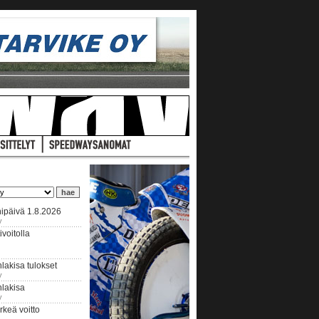
ipäivä 1.8.2026
y
voitolla
lakisa tulokset
y
hlakisa
y
keä voitto