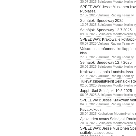
30.07.2025 Seinäjoen Moottorikerho r
SPEEDWAY: Jesse Mustonen kov
Puolassa
27.07.2025 Varkaus Racing Team ry
Seinäjoki Speedway 2025
13.07.2025 Seinäjoen Moottorikerho r
Seinäjoki Speedway 12.7.2025
09.07.2025 Seinäjoen Moottorikerho r
SPEEDWAY: Krakowalle kotitappi
06.07.2025 Varkaus Racing Team ry
Valsarnalla epäonnea kotitappios
kisa
27.06.2025 Varkaus Racing Team ry
Seinäjoki Speedway 12.7.2025
26.06.2025 Seinäjoen Moottorikerho r
Krakowalle tappio Landshutissa
22.06.2025 Varkaus Racing Team ry
Tulevat kilpailut/leirit Seinäjoki R
02.06.2025 Seinäjoen Moottorikerho r
Jappi-Ukot Seinäjoki 10.5.2025
06.05.2025 Seinäjoen Moottorikerho r
SPEEDWAY: Jesse Krakowan voit
04.05.2025 Varkaus Racing Team ry
Kevätkokous
28.04.2025 Kauhajoen Moottorikerho 
Ajokauden avaus Seinäjoki Routa
20.04.2025 Seinäjoen Moottorikerho r
SPEEDWAY: Jesse Mustonen Sp
esittelytilaisuudessa