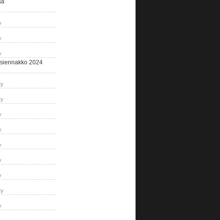
sa
y
y
y
siennakko 2024
ry
ry
y
y
y
y
y
ry
y