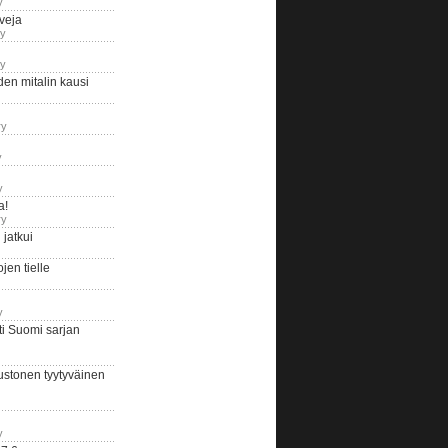
y
iveja
ry
ry
en mitalin kausi
ry
y
y
a!
ry
jatkui
en tielle
y
i Suomi sarjan
ustonen tyytyväinen
y