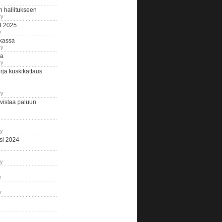
n hallitukseen
ry
3.2025
y
tkassa
ry
na
ry
ja kuskikattaus
ry
istaa paluun
ry
si 2024
ry
y
y