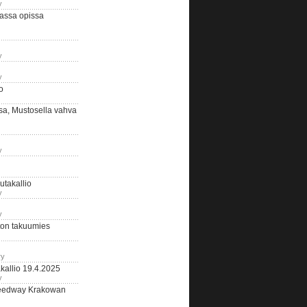
y
assa opissa
y
y
o
sa, Mustosella vahva
y
outakallio
y
y
on takuumies
ry
kallio 19.4.2025
y
eedway Krakowan