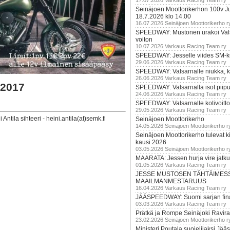
17.07.2026 Varkaus Racing Team ry
Seinäjoen Moottorikerhon 100v Ju
18.7.2026 klo 14.00
16.07.2026 Seinäjoen Moottorikerho r
SPEEDWAY: Mustonen urakoi Vals
voiton
10.07.2026 Varkaus Racing Team ry
SPEEDWAY: Jesselle viides SM-k
29.06.2026 Varkaus Racing Team ry
SPEEDWAY: Valsarnalle niukka, ki
26.06.2026 Varkaus Racing Team ry
 2017
SPEEDWAY: Valsarnalla isot piip
24.06.2026 Varkaus Racing Team ry
SPEEDWAY: Valsarnalle kotivoitto
29.05.2026 Varkaus Racing Team ry
ntila sihteeri - heini.antila(at)semk.fi
Seinäjoen Moottorikerho
14.05.2026 Seinäjoen Moottorikerho r
Seinäjoen Moottorikerho tulevat ki
kausi 2026
03.05.2026 Seinäjoen Moottorikerho r
MAARATA: Jessen hurja vire jatk
01.05.2026 Varkaus Racing Team ry
JESSE MUSTOSEN TÄHTÄIMES
MAAILMANMESTARUUS
16.04.2026 Varkaus Racing Team ry
JÄÄSPEEDWAY: Suomi sarjan fina
03.03.2026 Varkaus Racing Team ry
Prätkä ja Rompe Seinäjoki Ravira
23.02.2026 Seinäjoen Moottorikerho r
Ministeri Poutala suojelijaksi J