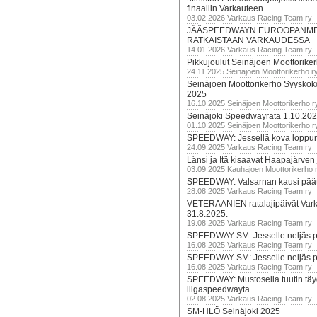
finaaliin Varkauteen
03.02.2026 Varkaus Racing Team ry
JÄÄSPEEDWAYN EUROOPANM
RATKAISTAAN VARKAUDESSA
14.01.2026 Varkaus Racing Team ry
Pikkujoulut Seinäjoen Moottorike
24.11.2025 Seinäjoen Moottorikerho r
Seinäjoen Moottorikerho Syyskoko
2025
16.10.2025 Seinäjoen Moottorikerho r
Seinäjoki Speedwayrata 1.10.20
01.10.2025 Seinäjoen Moottorikerho r
SPEEDWAY: Jessellä kova loppuru
24.09.2025 Varkaus Racing Team ry
Länsi ja Itä kisaavat Haapajärven
03.09.2025 Kauhajoen Moottorikerho 
SPEEDWAY: Valsarnan kausi päätty
28.08.2025 Varkaus Racing Team ry
VETERAANIEN ratalajipäivät Var
31.8.2025.
19.08.2025 Varkaus Racing Team ry
SPEEDWAY SM: Jesselle neljäs 
16.08.2025 Varkaus Racing Team ry
SPEEDWAY SM: Jesselle neljäs 
16.08.2025 Varkaus Racing Team ry
SPEEDWAY: Mustosella tuutin täy
liigaspeedwayta
02.08.2025 Varkaus Racing Team ry
SM-HLÖ Seinäjoki 2025