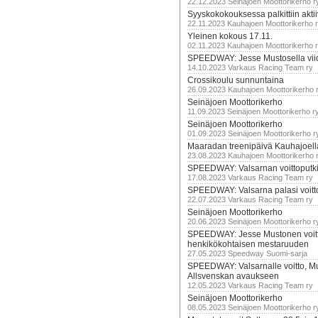
22.12.2023 Seinäjoen Moottorikerho r
Syyskokokouksessa palkittiin akti
22.11.2023 Kauhajoen Moottorikerho 
Yleinen kokous 17.11.
02.11.2023 Kauhajoen Moottorikerho 
SPEEDWAY: Jesse Mustosella viid
14.10.2023 Varkaus Racing Team ry
Crossikoulu sunnuntaina
26.09.2023 Kauhajoen Moottorikerho 
Seinäjoen Moottorikerho
11.09.2023 Seinäjoen Moottorikerho r
Seinäjoen Moottorikerho
01.09.2023 Seinäjoen Moottorikerho r
Maaradan treenipäivä Kauhajoell
23.08.2023 Kauhajoen Moottorikerho 
SPEEDWAY: Valsarnan voittoputki 
17.08.2023 Varkaus Racing Team ry
SPEEDWAY: Valsarna palasi voittoj
22.07.2023 Varkaus Racing Team ry
Seinäjoen Moottorikerho
20.06.2023 Seinäjoen Moottorikerho r
SPEEDWAY: Jesse Mustonen voitt
henkikökohtaisen mestaruuden
27.05.2023 Speedway Suomi-sarja
SPEEDWAY: Valsarnalle voitto, M
Allsvenskan avaukseen
12.05.2023 Varkaus Racing Team ry
Seinäjoen Moottorikerho
08.05.2023 Seinäjoen Moottorikerho r