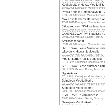
27.03.2025 Varkaus Racing Team ry
Kauhajoelta ehdokas Moottoriliito
18.03.2025 Kauhajoen Moottorikerho 
Prätkä,Kone ja Rompepäivät 8-9.
27.02.2025 Seinäjoen Moottorikerho r
Max Koivula vei mestaruuden So
27.02.2025 Kauhajoen Moottorikerho 
Jääspeedwayn SM-kisa lauantai
19.02.2025 Kauhajoen Moottorikerho 
JÄÄSPEEDWAY: PM-finaalissa hur
29.01.2025 Varkaus Racing Team ry
Sotkassa tapahtuu
02.01.2025 Kauhajoen Moottorikerho 
SPEEDWAY: Jesse Mustonen vahv
tekevän Krakowan joukkuetta
01.12.2024 Varkaus Racing Team ry
Moottorikerhon hallitus uudistui
21.11.2024 Kauhajoen Moottorikerho 
SPEEDWAY: Jesse Mustosen kau
08.11.2024 Varkaus Racing Team ry
Syyskokous
07.11.2024 Kauhajoen Moottorikerho 
Seinäjoen Moottorikerho
02.10.2024 Seinäjoen Moottorikerho r
Seinäjoen Moottorikerho
23.09.2024 Seinäjoen Moottorikerho r
FLAT TRACKIA Varkaudessa
13.09.2024 Varkaus Racing Team ry
Seinäjoen Moottorikerho