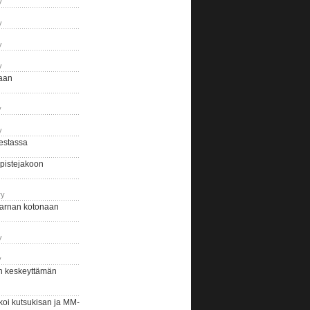
y
y
y
y
naan
y
y
estassa
pistejakoon
ry
arnan kotonaan
y
y
n keskeyttämän
i kutsukisan ja MM-