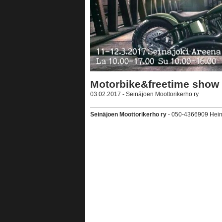
Motorbike&freetime show
03.02.2017 - Seinäjoen Moottorikerho ry
Seinäjoen Moottorikerho ry
- 050-4366909 Heini A