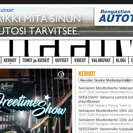
Seinäjoen Moottorikerho Veteraan
25.07.2026 Seinäjoen Moottorikerho r
SPEEDWAY: Valsarna varmisti koti
playoffpaikan
24.07.2026 Varkaus Racing Team ry
Seinäjoen Moottorikerho 100v Juh
19.07.2026 Seinäjoen Moottorikerho r
Seinäjoen Moottorikerho 100v Ju
17.07.2026 Seinäjoen Moottorikerho r
SPEEDWAY: Valsarnalle huipputär