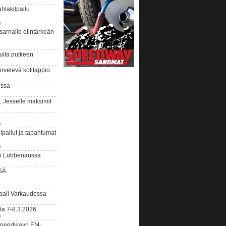
hlakilpailu
y
arnalle elintärkeän
ulta putkeen
rvelevä kotitappio
ussa
, Jesselle maksimit
y
lpailut ja tapahtumat
y
ui Lübbenaussa
SÄ
ali Varkaudessa
ta 7-8.3.2026
y
ääspeedwayn EM-