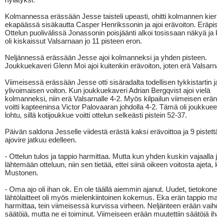
Kolmannessa erässään Jesse taisteli upeasti, ohitti kolmannen kie
ekapäässä sisäkautta Casper Henrikssonin ja ajoi erävoiton. Eräpis
Ottelun puolivälissä Jonassonin poisjäänti alkoi tosissaan näkyä ja
oli kiskaissut Valsarnaan jo 11 pisteen eron.
Neljännessä erässään Jesse ajoi kolmanneksi ja yhden pisteen.
Joukkuekaveri Glenn Moi ajoi kuitenkin erävoiton, joten erä Valsarna
Viimeisessä erässään Jesse otti sisäradalta todellisen tykkistartin ja
ylivoimaisen voiton. Kun joukkuekaveri Adrian Bergqvist ajoi vielä
kolmanneksi, niin erä Valsarnalle 4-2. Myös kilpailun viimeisen erä
voitti kapteeninsa Victor Palovaaran johdolla 4-2. Tämä oli joukkueel
lohtu, sillä kotijoukkue voitti ottelun selkeästi pistein 52-37.
Päivän saldona Jesselle viidestä erästä kaksi erävoittoa ja 9 pistet
ajovire jatkuu edelleen.
- Ottelun tulos ja tappio harmittaa. Mutta kun yhden kuskin vajaalla 
lähtemään otteluun, niin sen tietää, ettei siinä oikeen voitosta ajet
Mustonen.
- Oma ajo oli ihan ok. En ole täällä aiemmin ajanut. Uudet, tietokone
lähtölaitteet oli myös mielenkiintoinen kokemus. Eka erän tappio maa
harmittaa, tein viimeisessä kurvissa virheen. Neljänteen erään vaihd
säätöjä, mutta ne ei toiminut. Viimeiseen erään muutettiin säätöjä i