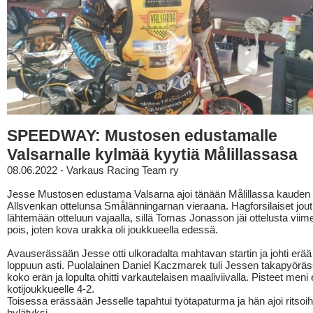
SPEEDWAY: Mustosen edustamalle
Valsarnalle kylmää kyytiä Målillassasa
08.06.2022 - Varkaus Racing Team ry
Jesse Mustosen edustama Valsarna ajoi tänään Målillassa kauden 
Allsvenkan ottelunsa Smålänningarnan vieraana. Hagforsilaiset jout
lähtemään otteluun vajaalla, sillä Tomas Jonasson jäi ottelusta viime
pois, joten kova urakka oli joukkueella edessä.
Avauserässään Jesse otti ulkoradalta mahtavan startin ja johti erää
loppuun asti. Puolalainen Daniel Kaczmarek tuli Jessen takapyöräss
koko erän ja lopulta ohitti varkautelaisen maaliviivalla. Pisteet meni
kotijoukkueelle 4-2.
Toisessa erässään Jesselle tapahtui työtapaturma ja hän ajoi ritsoihi
hylätyksi.