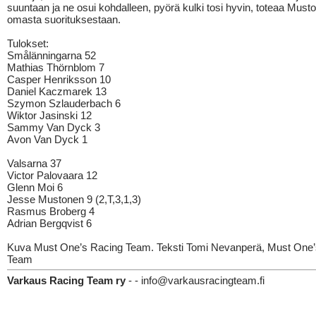
suuntaan ja ne osui kohdalleen, pyörä kulki tosi hyvin, toteaa Must
omasta suorituksestaan.
Tulokset:
Smålänningarna 52
Mathias Thörnblom 7
Casper Henriksson 10
Daniel Kaczmarek 13
Szymon Szlauderbach 6
Wiktor Jasinski 12
Sammy Van Dyck 3
Avon Van Dyck 1
Valsarna 37
Victor Palovaara 12
Glenn Moi 6
Jesse Mustonen 9 (2,T,3,1,3)
Rasmus Broberg 4
Adrian Bergqvist 6
Kuva Must One’s Racing Team. Teksti Tomi Nevanperä, Must One’
Team
Varkaus Racing Team ry
- - info@varkausracingteam.fi