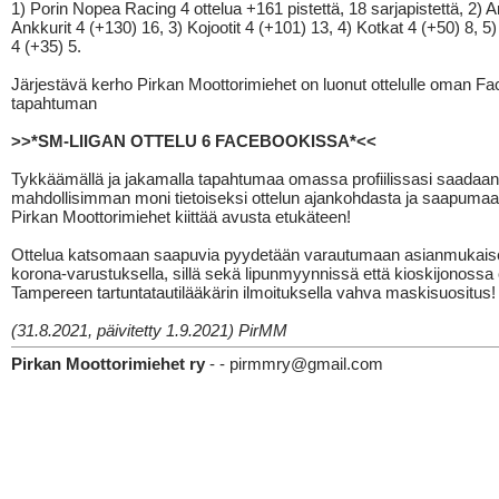
1) Porin Nopea Racing 4 ottelua +161 pistettä, 18 sarjapistettä, 2) 
Ankkurit 4 (+130) 16, 3) Kojootit 4 (+101) 13, 4) Kotkat 4 (+50) 8, 
4 (+35) 5.
Järjestävä kerho Pirkan Moottorimiehet on luonut ottelulle oman F
tapahtuman
>>*SM-LIIGAN OTTELU 6 FACEBOOKISSA*<<
Tykkäämällä ja jakamalla tapahtumaa omassa profiilissasi saadaan
mahdollisimman moni tietoiseksi ottelun ajankohdasta ja saapumaan
Pirkan Moottorimiehet kiittää avusta etukäteen!
Ottelua katsomaan saapuvia pyydetään varautumaan asianmukaise
korona-varustuksella, sillä sekä lipunmyynnissä että kioskijonossa
Tampereen tartuntatautilääkärin ilmoituksella vahva maskisuositus!
(31.8.2021, päivitetty 1.9.2021) PirMM
Pirkan Moottorimiehet ry
- - pirmmry@gmail.com