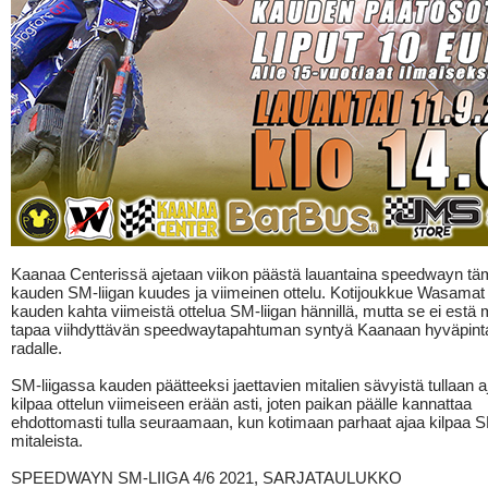
Kaanaa Centerissä ajetaan viikon päästä lauantaina speedwayn t
kauden SM-liigan kuudes ja viimeinen ottelu. Kotijoukkue Wasamat
kauden kahta viimeistä ottelua SM-liigan hännillä, mutta se ei estä 
tapaa viihdyttävän speedwaytapahtuman syntyä Kaanaan hyväpinta
radalle.
SM-liigassa kauden päätteeksi jaettavien mitalien sävyistä tullaan
kilpaa ottelun viimeiseen erään asti, joten paikan päälle kannattaa
ehdottomasti tulla seuraamaan, kun kotimaan parhaat ajaa kilpaa 
mitaleista.
SPEEDWAYN SM-LIIGA 4/6 2021, SARJATAULUKKO