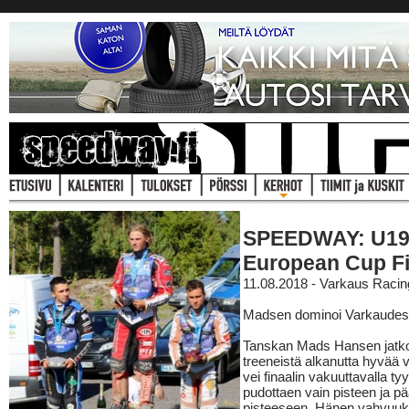
SPEEDWAY: U1
European Cup Fi
11.08.2018 - Varkaus Racin
Madsen dominoi Varkaude
Tanskan Mads Hansen jatko
treeneistä alkanutta hyvää v
vei finaalin vakuuttavalla tyyl
pudottaen vain pisteen ja p
pisteeseen. Hänen vahvuuk