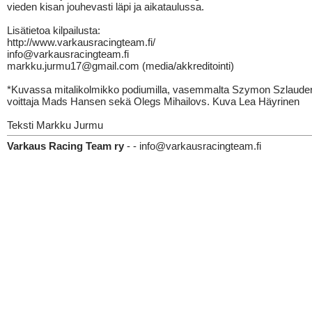
vieden kisan jouhevasti läpi ja aikataulussa.
Lisätietoa kilpailusta:
http://www.varkausracingteam.fi/
info@varkausracingteam.fi
markku.jurmu17@gmail.com (media/akkreditointi)
*Kuvassa mitalikolmikko podiumilla, vasemmalta Szymon Szlaude
voittaja Mads Hansen sekä Olegs Mihailovs. Kuva Lea Häyrinen
Teksti Markku Jurmu
Varkaus Racing Team ry
- - info@varkausracingteam.fi