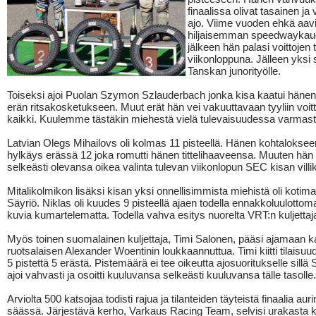
finaalissa olivat tasainen ja
ajo. Viime vuoden ehkä aav
hiljaisemman speedwayka
jälkeen hän palasi voittojen t
viikonloppuna. Jälleen yksi
Tanskan junorityölle.
Toiseksi ajoi Puolan Szymon Szlauderbach jonka kisa kaatui hänen
erän ritsakosketukseen. Muut erät hän vei vakuuttavaan tyyliin voit
kaikki. Kuulemme tästäkin miehestä vielä tulevaisuudessa varmast
Latvian Olegs Mihailovs oli kolmas 11 pisteellä. Hänen kohtalokseen
hylkäys erässä 12 joka romutti hänen tittelihaaveensa. Muuten hän o
selkeästi olevansa oikea valinta tulevan viikonlopun SEC kisan villiks
Mitalikolmikon lisäksi kisan yksi onnellisimmista miehistä oli kotim
Säyriö. Niklas oli kuudes 9 pisteellä ajaen todella ennakkoluulottoma
kuvia kumartelematta. Todella vahva esitys nuorelta VRT:n kuljettaja
Myös toinen suomalainen kuljettaja, Timi Salonen, pääsi ajamaan 
ruotsalaisen Alexander Woentinin loukkaannuttua. Timi kiitti tilaisuud
5 pistettä 5 erästä. Pistemäärä ei tee oikeutta ajosuoritukselle sillä
ajoi vahvasti ja osoitti kuuluvansa selkeästi kuuluvansa tälle tasolle.
Arviolta 500 katsojaa todisti rajua ja tilanteiden täyteistä finaalia au
säässä. Järjestävä kerho, Varkaus Racing Team, selvisi urakasta ki