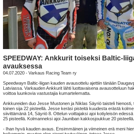
SPEEDWAY: Ankkurit toiseksi Baltic-lii
avauksessa
04.07.2020 - Varkaus Racing Team ry
Speedwayn Baltic-liigan kauden avausottelu ajettiin tänään Daugavp
Latviassa. Varkauden Ankkurit lähti luottavaisena avausotteluun 
voittoa luunkovia vastustajia kumartelematta.
Ankkureiden duo Jesse Mustonen ja Niklas Säyriö taisteli hienosti,
toinen sija 22 pisteellä. Jesse keräsi pisteitä kuudesta erästä kolm
siivittämänä 14, Säyriö 8. Ottelun voittajaksi ajoi kotiyleisön edess
25 pisteellä. Kolmanneksi ajoi Jauniban kakkosjoukkue 20 pisteellä
- Ihan hyvä kauden avaus. Ensimmäinen ja viimeinen erä meni hi
heikommin, muuten olen ajooni tyytyväinen, toteaa Jesse.