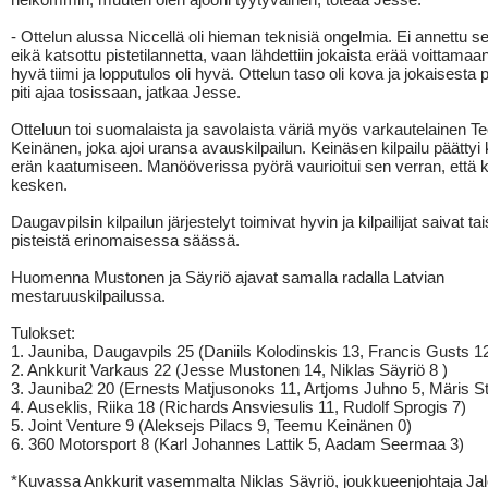
- Ottelun alussa Niccellä oli hieman teknisiä ongelmia. Ei annettu se
eikä katsottu pistetilannetta, vaan lähdettiin jokaista erää voittamaan.
hyvä tiimi ja lopputulos oli hyvä. Ottelun taso oli kova ja jokaisesta 
piti ajaa tosissaan, jatkaa Jesse.
Otteluun toi suomalaista ja savolaista väriä myös varkautelainen 
Keinänen, joka ajoi uransa avauskilpailun. Keinäsen kilpailu päätty
erän kaatumiseen. Manööverissa pyörä vaurioitui sen verran, että kil
kesken.
Daugavpilsin kilpailun järjestelyt toimivat hyvin ja kilpailijat saivat tai
pisteistä erinomaisessa säässä.
Huomenna Mustonen ja Säyriö ajavat samalla radalla Latvian
mestaruuskilpailussa.
Tulokset:
1. Jauniba, Daugavpils 25 (Daniils Kolodinskis 13, Francis Gusts 1
2. Ankkurit Varkaus 22 (Jesse Mustonen 14, Niklas Säyriö 8 )
3. Jauniba2 20 (Ernests Matjusonoks 11, Artjoms Juhno 5, Märis St
4. Auseklis, Riika 18 (Richards Ansviesulis 11, Rudolf Sprogis 7)
5. Joint Venture 9 (Aleksejs Pilacs 9, Teemu Keinänen 0)
6. 360 Motorsport 8 (Karl Johannes Lattik 5, Aadam Seermaa 3)
*Kuvassa Ankkurit vasemmalta Niklas Säyriö, joukkueenjohtaja Jal