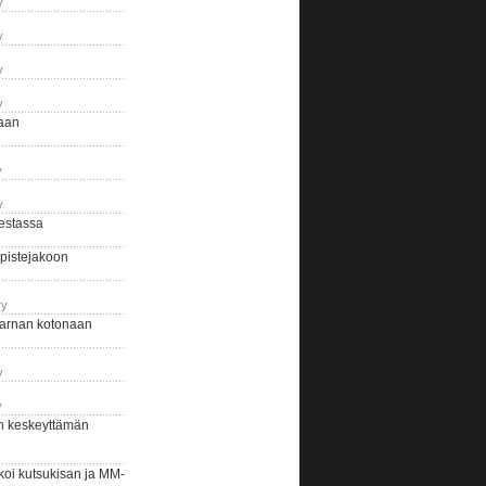
y
y
y
y
naan
y
y
estassa
pistejakoon
ry
arnan kotonaan
y
y
n keskeyttämän
i kutsukisan ja MM-