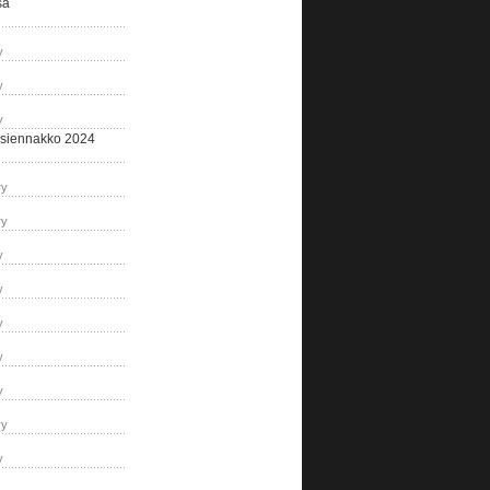
sa
y
y
y
siennakko 2024
ry
ry
y
y
y
y
y
ry
y