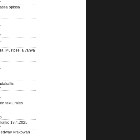
y
assa opissa
y
y
o
sa, Mustosella vahva
y
outakallio
y
y
on takuumies
ry
kallio 19.4.2025
y
eedway Krakowan