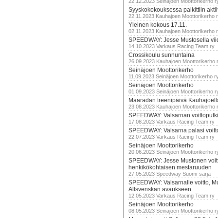
22.12.2023 Seinäjoen Moottorikerho r
Syyskokokouksessa palkittiin akti
22.11.2023 Kauhajoen Moottorikerho 
Yleinen kokous 17.11.
02.11.2023 Kauhajoen Moottorikerho 
SPEEDWAY: Jesse Mustosella viid
14.10.2023 Varkaus Racing Team ry
Crossikoulu sunnuntaina
26.09.2023 Kauhajoen Moottorikerho 
Seinäjoen Moottorikerho
11.09.2023 Seinäjoen Moottorikerho r
Seinäjoen Moottorikerho
01.09.2023 Seinäjoen Moottorikerho r
Maaradan treenipäivä Kauhajoell
23.08.2023 Kauhajoen Moottorikerho 
SPEEDWAY: Valsarnan voittoputki 
17.08.2023 Varkaus Racing Team ry
SPEEDWAY: Valsarna palasi voittoj
22.07.2023 Varkaus Racing Team ry
Seinäjoen Moottorikerho
20.06.2023 Seinäjoen Moottorikerho r
SPEEDWAY: Jesse Mustonen voitt
henkikökohtaisen mestaruuden
27.05.2023 Speedway Suomi-sarja
SPEEDWAY: Valsarnalle voitto, M
Allsvenskan avaukseen
12.05.2023 Varkaus Racing Team ry
Seinäjoen Moottorikerho
08.05.2023 Seinäjoen Moottorikerho r