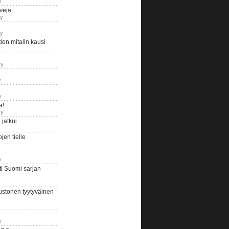
y
iveja
ry
ry
en mitalin kausi
ry
y
y
a!
ry
jatkui
en tielle
y
i Suomi sarjan
ustonen tyytyväinen
y