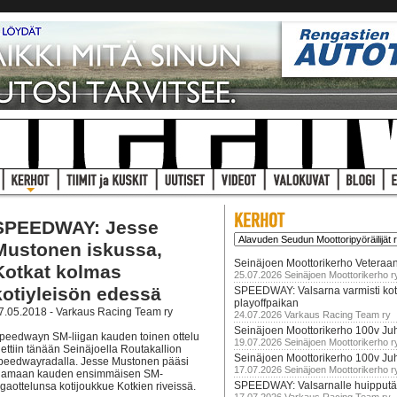
SPEEDWAY: Jesse
Mustonen iskussa,
Seinäjoen Moottorikerho Veteraan
Kotkat kolmas
25.07.2026 Seinäjoen Moottorikerho r
kotiyleisön edessä
SPEEDWAY: Valsarna varmisti koti
playoffpaikan
7.05.2018 - Varkaus Racing Team ry
24.07.2026 Varkaus Racing Team ry
Seinäjoen Moottorikerho 100v Juh
peedwayn SM-liigan kauden toinen ottelu
19.07.2026 Seinäjoen Moottorikerho r
jettiin tänään Seinäjoella Routakallion
Seinäjoen Moottorikerho 100v Ju
peedwayradalla. Jesse Mustonen pääsi
17.07.2026 Seinäjoen Moottorikerho r
jamaan kauden ensimmäisen SM-
SPEEDWAY: Valsarnalle huipputär
ligaottelunsa kotijoukkue Kotkien riveissä.