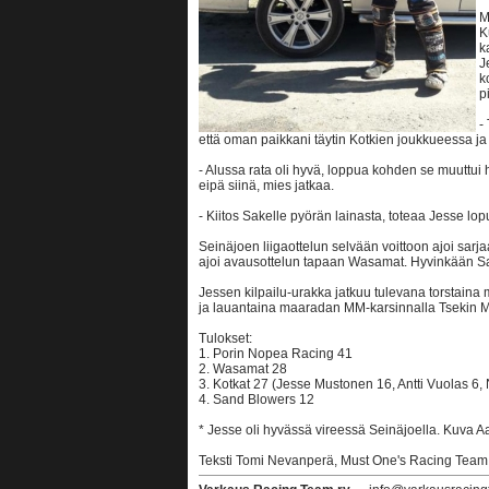
M
K
k
J
k
p
-
että oman paikkani täytin Kotkien joukkueessa ja
- Alussa rata oli hyvä, loppua kohden se muuttui 
eipä siinä, mies jatkaa.
- Kiitos Sakelle pyörän lainasta, toteaa Jesse lop
Seinäjoen liigaottelun selvään voittoon ajoi sar
ajoi avausottelun tapaan Wasamat. Hyvinkään San
Jessen kilpailu-urakka jatkuu tulevana torstaina 
ja lauantaina maaradan MM-karsinnalla Tsekin 
Tulokset:
1. Porin Nopea Racing 41
2. Wasamat 28
3. Kotkat 27 (Jesse Mustonen 16, Antti Vuolas 6, 
4. Sand Blowers 12
* Jesse oli hyvässä vireessä Seinäjoella. Kuva 
Teksti Tomi Nevanperä, Must One's Racing Team