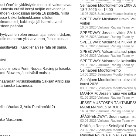
17.07.2026 Varkaus Racing Team ry
ust One'sin ykköstykin meno oli vakuuttavaa.
Seinäjoen Moottorikerhon 100v Ju
uudesta erästä kertyi neljän erävoiton ja
18.7.2026 klo 14.00
ahden kakkossijan myötä 16 pistettä. Niillä
16.07.2026 Seinäjoen Moottorikerho r
esse kiskoi kotijoukkueen ottelun
SPEEDWAY: Mustonen urakoi Vals
olmanneksi, kakkosija jäi harmittavasti
voiton
isteen päähän.
10.07.2026 Varkaus Racing Team ry
SPEEDWAY: Jesselle viides SM-k
 Tyytyväinen olen omaan ajamiseen. Uskon,
29.06.2026 Varkaus Racing Team ry
 olin numeron yksi arvoinen, Jesse toteaa.
SPEEDWAY: Valsarnalle niukka, ki
26.06.2026 Varkaus Racing Team ry
haastavaksi. Kaikillehan se rata on sama,
SPEEDWAY: Valsarnalla isot piip
24.06.2026 Varkaus Racing Team ry
uksi.
SPEEDWAY: Valsarnalle kotivoitto
29.05.2026 Varkaus Racing Team ry
jaa dominoiva Porin Nopea Racing ja toiseksi
Seinäjoen Moottorikerho
d Blowers jäi selvästi muista.
14.05.2026 Seinäjoen Moottorikerho r
Seinäjoen Moottorikerho tulevat ki
maaradan kutsukilpailulla Saksan Altripissa
kausi 2026
Marianske Laznessa.
03.05.2026 Seinäjoen Moottorikerho r
MAARATA: Jessen hurja vire jatk
01.05.2026 Varkaus Racing Team ry
JESSE MUSTOSEN TÄHTÄIMES
Niilo Vuolas 3, Arttu Pentinmäki 2)
MAAILMANMESTARUUS
16.04.2026 Varkaus Racing Team ry
JÄÄSPEEDWAY: Suomi sarjan fina
Aake Mustonen.
03.03.2026 Varkaus Racing Team ry
Prätkä ja Rompe Seinäjoki Ravira
23.02.2026 Seinäjoen Moottorikerho r
Ministeri Poutala suojelijaksi J