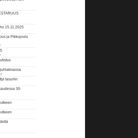
ESTARUUS
rho 15.11.2025
y
us ja Pikkujoulu
y
25
y
tistus
 juhlakisassa
ry
i tasuriin
kaudessa 30-
putkeen
putkeen
deltä