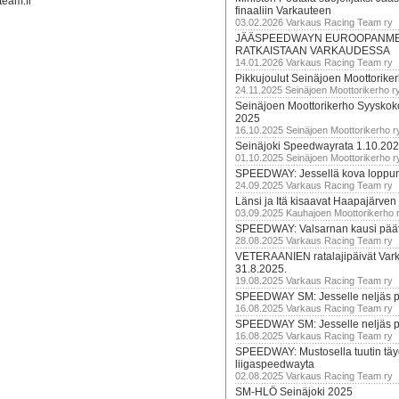
team.fi
finaaliin Varkauteen
03.02.2026 Varkaus Racing Team ry
JÄÄSPEEDWAYN EUROOPANM
RATKAISTAAN VARKAUDESSA
14.01.2026 Varkaus Racing Team ry
Pikkujoulut Seinäjoen Moottorike
24.11.2025 Seinäjoen Moottorikerho r
Seinäjoen Moottorikerho Syyskoko
2025
16.10.2025 Seinäjoen Moottorikerho r
Seinäjoki Speedwayrata 1.10.20
01.10.2025 Seinäjoen Moottorikerho r
SPEEDWAY: Jessellä kova loppuru
24.09.2025 Varkaus Racing Team ry
Länsi ja Itä kisaavat Haapajärven
03.09.2025 Kauhajoen Moottorikerho 
SPEEDWAY: Valsarnan kausi päätty
28.08.2025 Varkaus Racing Team ry
VETERAANIEN ratalajipäivät Var
31.8.2025.
19.08.2025 Varkaus Racing Team ry
SPEEDWAY SM: Jesselle neljäs 
16.08.2025 Varkaus Racing Team ry
SPEEDWAY SM: Jesselle neljäs 
16.08.2025 Varkaus Racing Team ry
SPEEDWAY: Mustosella tuutin täy
liigaspeedwayta
02.08.2025 Varkaus Racing Team ry
SM-HLÖ Seinäjoki 2025