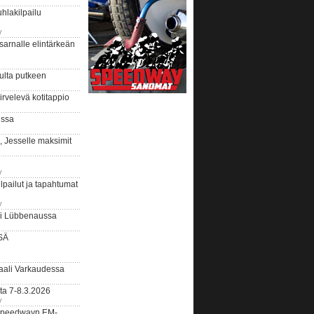
hlakilpailu
y
arnalle elintärkeän
ulta putkeen
rvelevä kotitappio
ussa
, Jesselle maksimit
y
lpailut ja tapahtumat
y
ui Lübbenaussa
SÄ
ali Varkaudessa
ta 7-8.3.2026
y
ääspeedwayn EM-