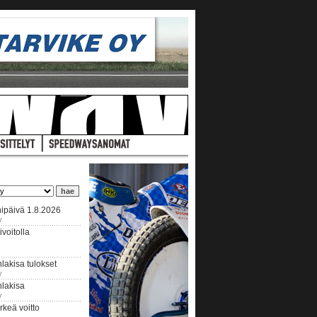
ipäivä 1.8.2026
y
voitolla
lakisa tulokset
y
hlakisa
y
keä voitto