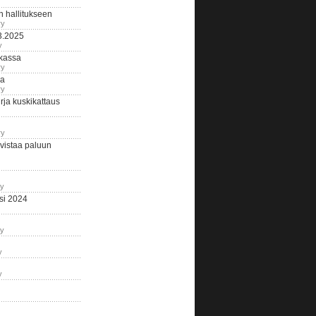
n hallitukseen
ry
3.2025
y
tkassa
ry
na
ry
ja kuskikattaus
ry
istaa paluun
ry
si 2024
ry
y
y