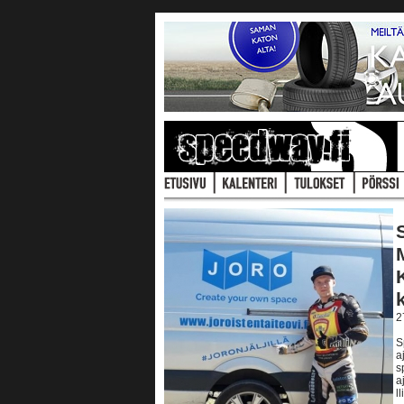
2
S
a
s
a
l