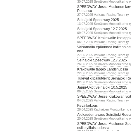
30.07.2025 Seinäjoen Moottorikerho r
SPEEDWAY: Jesse Mustonen kov
Puolassa
27.07.2025 Varkaus Racing Team ry
Seinäjoki Speedway 2025
13.07.2025 Seinäjoen Moottorikerho r
Seinäjoki Speedway 12.7.2025
09.07.2025 Seinäjoen Moottorikerho r
SPEEDWAY: Krakowalle kotitappi
06.07.2025 Varkaus Racing Team ry
Valsarnalla epäonnea kotitappios
kisa
27.06.2025 Varkaus Racing Team ry
Seinäjoki Speedway 12.7.2025
26.06.2025 Seinäjoen Moottorikerho r
Krakowalle tappio Landshutissa
22.06.2025 Varkaus Racing Team ry
Tulevat kilpailut/leirit Seinäjoki R
02.06.2025 Seinäjoen Moottorikerho r
Jappi-Ukot Seinäjoki 10.5.2025
06.05.2025 Seinäjoen Moottorikerho r
SPEEDWAY: Jesse Krakowan voit
04.05.2025 Varkaus Racing Team ry
Kevätkokous
28.04.2025 Kauhajoen Moottorikerho 
Ajokauden avaus Seinäjoki Routa
20.04.2025 Seinäjoen Moottorikerho r
SPEEDWAY: Jesse Mustonen Sp
esittelytilaisuudessa