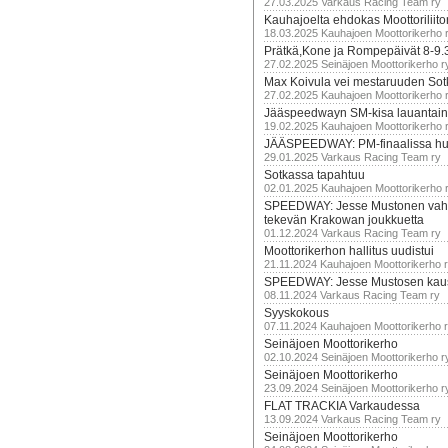
27.03.2025 Varkaus Racing Team ry
Kauhajoelta ehdokas Moottoriliito
18.03.2025 Kauhajoen Moottorikerho 
Prätkä,Kone ja Rompepäivät 8-9.
27.02.2025 Seinäjoen Moottorikerho r
Max Koivula vei mestaruuden So
27.02.2025 Kauhajoen Moottorikerho 
Jääspeedwayn SM-kisa lauantai
19.02.2025 Kauhajoen Moottorikerho 
JÄÄSPEEDWAY: PM-finaalissa hur
29.01.2025 Varkaus Racing Team ry
Sotkassa tapahtuu
02.01.2025 Kauhajoen Moottorikerho 
SPEEDWAY: Jesse Mustonen vahv
tekevän Krakowan joukkuetta
01.12.2024 Varkaus Racing Team ry
Moottorikerhon hallitus uudistui
21.11.2024 Kauhajoen Moottorikerho 
SPEEDWAY: Jesse Mustosen kau
08.11.2024 Varkaus Racing Team ry
Syyskokous
07.11.2024 Kauhajoen Moottorikerho 
Seinäjoen Moottorikerho
02.10.2024 Seinäjoen Moottorikerho r
Seinäjoen Moottorikerho
23.09.2024 Seinäjoen Moottorikerho r
FLAT TRACKIA Varkaudessa
13.09.2024 Varkaus Racing Team ry
Seinäjoen Moottorikerho