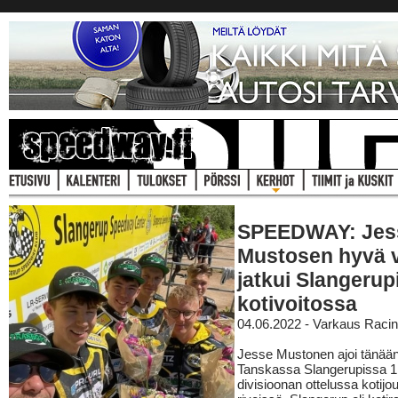
SPEEDWAY: Jes
Mustosen hyvä v
jatkui Slangerup
kotivoitossa
04.06.2022 - Varkaus Raci
Jesse Mustonen ajoi tänää
Tanskassa Slangerupissa 1
divisioonan ottelussa kotij