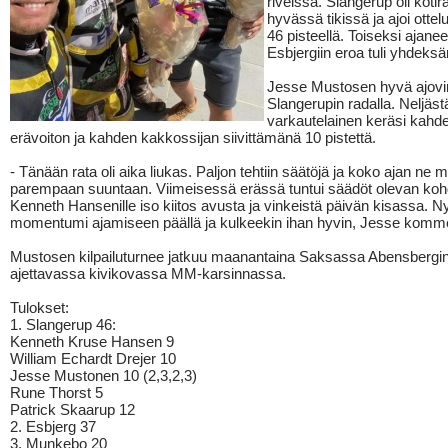
riveissä. Slangerup oli kotir
hyvässä tikissä ja ajoi ottel
46 pisteellä. Toiseksi ajane
Esbjergiin eroa tuli yhdeksän
Jesse Mustosen hyvä ajovir
Slangerupin radalla. Neljäst
varkautelainen keräsi kahd
erävoiton ja kahden kakkossijan siivittämänä 10 pistettä.
- Tänään rata oli aika liukas. Paljon tehtiin säätöjä ja koko ajan ne 
parempaan suuntaan. Viimeisessä erässä tuntui säädöt olevan kohd
Kenneth Hansenille iso kiitos avusta ja vinkeistä päivän kisassa. N
momentumi ajamiseen päällä ja kulkeekin ihan hyvin, Jesse komme
Mustosen kilpailuturnee jatkuu maanantaina Saksassa Abensbergin
ajettavassa kivikovassa MM-karsinnassa.
Tulokset:
1. Slangerup 46:
Kenneth Kruse Hansen 9
William Echardt Drejer 10
Jesse Mustonen 10 (2,3,2,3)
Rune Thorst 5
Patrick Skaarup 12
2. Esbjerg 37
3. Munkebo 20