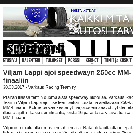
Viljam Lappi ajoi speedwayn 250cc MM-
finaaliin
30.08.2017 - Varkaus Racing Team ry
Prahan illassa tehtiin suomalaista speedway historiaa. Varkaus Ra
Teamin Viljam Lappi ajoi itselleen paikan torstaina ajettavaan 250-ku
MM-finaaliin. Kolme päivää kestänyt harjoitusleiri saavutti yhden etap
illassa ajettiin kaksi semifinaalia, joista 16 parasta selvittivät tiensä
MM-finaaliin.
Viljamin kilpailu alkoi mustien tähtien alla. Rata oli kauttaaltaan epä
liukasta ja purevaa vuoron perään aiheuttaen kahden ensimmäisen