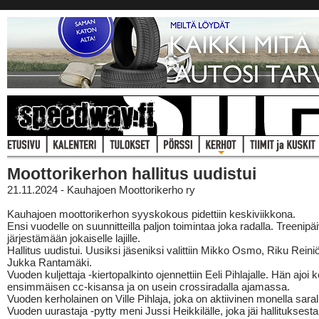
Moottorikerhon hallitus uudistui
21.11.2024 - Kauhajoen Moottorikerho ry
Kauhajoen moottorikerhon syyskokous pidettiin keskiviikkona.
Ensi vuodelle on suunnitteilla paljon toimintaa joka radalla. Treenipäi
järjestämään jokaiselle lajille.
Hallitus uudistui. Uusiksi jäseniksi valittiin Mikko Osmo, Riku Reini
Jukka Rantamäki.
Vuoden kuljettaja -kiertopalkinto ojennettiin Eeli Pihlajalle. Hän ajoi k
ensimmäisen cc-kisansa ja on usein crossiradalla ajamassa.
Vuoden kerholainen on Ville Pihlaja, joka on aktiivinen monella saral
Vuoden uurastaja -pytty meni Jussi Heikkilälle, joka jäi hallituksesta