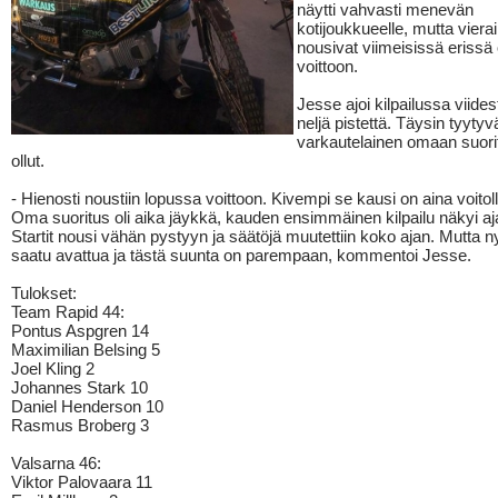
näytti vahvasti menevän
kotijoukkueelle, mutta vierail
nousivat viimeisissä erissä 
voittoon.
Jesse ajoi kilpailussa viides
neljä pistettä. Täysin tyytyv
varkautelainen omaan suor
ollut.
- Hienosti noustiin lopussa voittoon. Kivempi se kausi on aina voitoll
Oma suoritus oli aika jäykkä, kauden ensimmäinen kilpailu näkyi a
Startit nousi vähän pystyyn ja säätöjä muutettiin koko ajan. Mutta n
saatu avattua ja tästä suunta on parempaan, kommentoi Jesse.
Tulokset:
Team Rapid 44:
Pontus Aspgren 14
Maximilian Belsing 5
Joel Kling 2
Johannes Stark 10
Daniel Henderson 10
Rasmus Broberg 3
Valsarna 46:
Viktor Palovaara 11