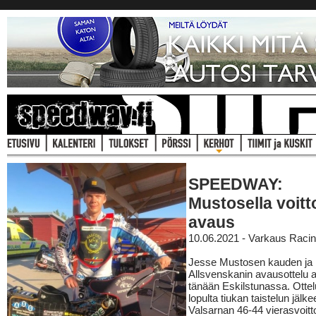
SPEEDWAY:
Mustosella voitt
avaus
10.06.2021 - Varkaus Raci
Jesse Mustosen kauden ja
Allsvenskanin avausottelu aj
tänään Eskilstunassa. Ottel
lopulta tiukan taistelun jälke
Valsarnan 46-44 vierasvoitt