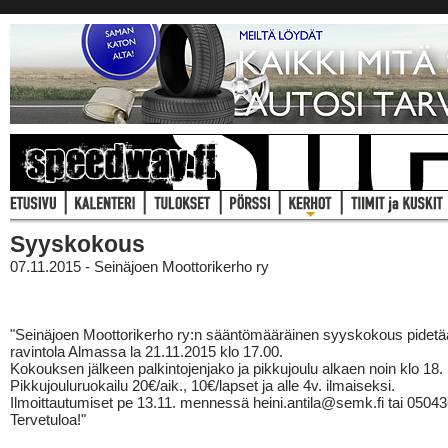
Syyskokous
07.11.2015 - Seinäjoen Moottorikerho ry
"Seinäjoen Moottorikerho ry:n sääntömääräinen syyskokous pidet
ravintola Almassa la 21.11.2015 klo 17.00.
Kokouksen jälkeen palkintojenjako ja pikkujoulu alkaen noin klo 18.
Pikkujouluruokailu 20€/aik., 10€/lapset ja alle 4v. ilmaiseksi.
Ilmoittautumiset pe 13.11. mennessä heini.antila@semk.fi tai 0504
Tervetuloa!"