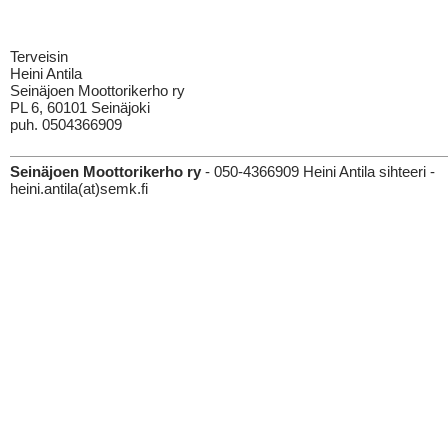
Terveisin
Heini Antila
Seinäjoen Moottorikerho ry
PL 6, 60101 Seinäjoki
puh. 0504366909
Seinäjoen Moottorikerho ry
- 050-4366909 Heini Antila sihteeri -
heini.antila(at)semk.fi