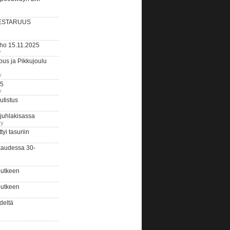
ESTARUUS
rho 15.11.2025
y
us ja Pikkujoulu
y
25
y
tistus
 juhlakisassa
ry
i tasuriin
kaudessa 30-
putkeen
putkeen
deltä