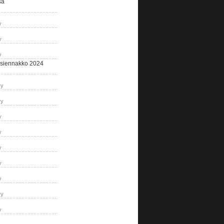
sa
y
y
y
siennakko 2024
ry
ry
y
y
y
y
y
ry
y