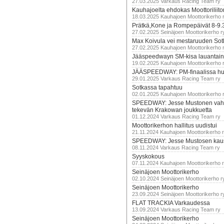
27.03.2025 Varkaus Racing Team ry
Kauhajoelta ehdokas Moottoriliito
18.03.2025 Kauhajoen Moottorikerho 
Prätkä,Kone ja Rompepäivät 8-9.
27.02.2025 Seinäjoen Moottorikerho r
Max Koivula vei mestaruuden So
27.02.2025 Kauhajoen Moottorikerho 
Jääspeedwayn SM-kisa lauantai
19.02.2025 Kauhajoen Moottorikerho 
JÄÄSPEEDWAY: PM-finaalissa hur
29.01.2025 Varkaus Racing Team ry
Sotkassa tapahtuu
02.01.2025 Kauhajoen Moottorikerho 
SPEEDWAY: Jesse Mustonen vahv
tekevän Krakowan joukkuetta
01.12.2024 Varkaus Racing Team ry
Moottorikerhon hallitus uudistui
21.11.2024 Kauhajoen Moottorikerho 
SPEEDWAY: Jesse Mustosen kau
08.11.2024 Varkaus Racing Team ry
Syyskokous
07.11.2024 Kauhajoen Moottorikerho 
Seinäjoen Moottorikerho
02.10.2024 Seinäjoen Moottorikerho r
Seinäjoen Moottorikerho
23.09.2024 Seinäjoen Moottorikerho r
FLAT TRACKIA Varkaudessa
13.09.2024 Varkaus Racing Team ry
Seinäjoen Moottorikerho