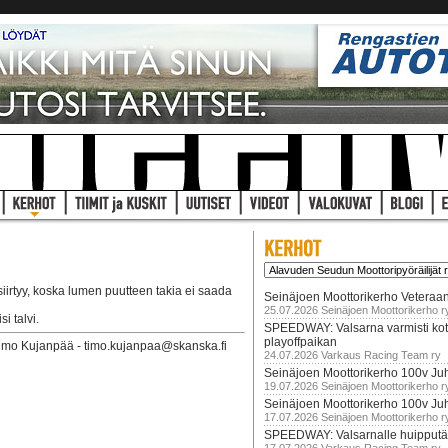
iirtyy, koska lumen puutteen takia ei saada
Seinäjoen Moottorikerho Veteraan
25.07.2026 Seinäjoen Moottorikerho r
i talvi.
SPEEDWAY: Valsarna varmisti koti
playoffpaikan
Timo Kujanpää - timo.kujanpaa@skanska.fi
24.07.2026 Varkaus Racing Team ry
Seinäjoen Moottorikerho 100v Juh
19.07.2026 Seinäjoen Moottorikerho r
Seinäjoen Moottorikerho 100v Ju
17.07.2026 Seinäjoen Moottorikerho r
SPEEDWAY: Valsarnalle huipputär