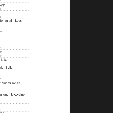
y
iveja
ry
ry
en mitalin kausi
ry
y
y
a!
ry
jatkui
en tielle
y
i Suomi sarjan
ustonen tyytyväinen
y