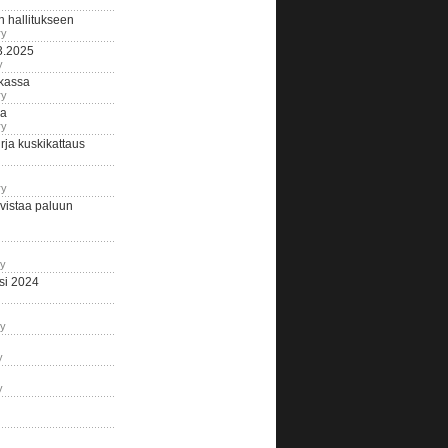
n hallitukseen
ry
3.2025
y
tkassa
ry
na
ry
ja kuskikattaus
ry
istaa paluun
ry
si 2024
ry
y
y