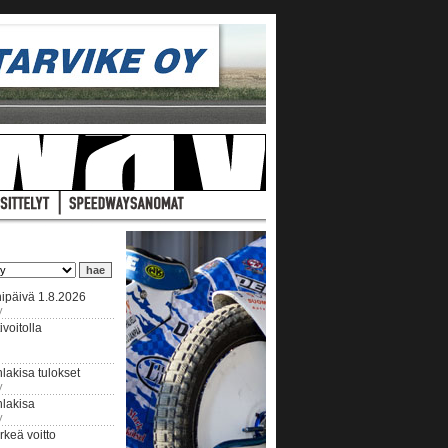
ipäivä 1.8.2026
y
voitolla
lakisa tulokset
y
hlakisa
y
keä voitto