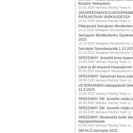
finaaliin Varkauteen
03.02.2026 Varkaus Racing Team ry
JÄÄSPEEDWAYN EUROOPANM
RATKAISTAAN VARKAUDESSA
14.01.2026 Varkaus Racing Team ry
Pikkujoulut Seinäjoen Moottorike
24.11.2025 Seinäjoen Moottorikerho r
Seinäjoen Moottorikerho Syyskoko
2025
16.10.2025 Seinäjoen Moottorikerho r
Seinäjoki Speedwayrata 1.10.20
01.10.2025 Seinäjoen Moottorikerho r
SPEEDWAY: Jessellä kova loppuru
24.09.2025 Varkaus Racing Team ry
Länsi ja Itä kisaavat Haapajärven
03.09.2025 Kauhajoen Moottorikerho 
SPEEDWAY: Valsarnan kausi päätty
28.08.2025 Varkaus Racing Team ry
VETERAANIEN ratalajipäivät Var
31.8.2025.
19.08.2025 Varkaus Racing Team ry
SPEEDWAY SM: Jesselle neljäs 
16.08.2025 Varkaus Racing Team ry
SPEEDWAY SM: Jesselle neljäs 
16.08.2025 Varkaus Racing Team ry
SPEEDWAY: Mustosella tuutin täy
liigaspeedwayta
02.08.2025 Varkaus Racing Team ry
SM-HLÖ Seinäjoki 2025