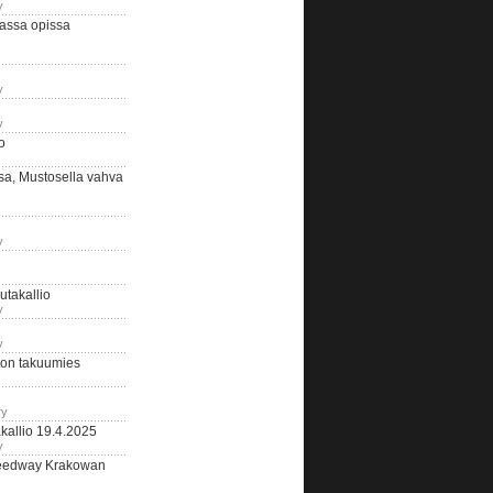
y
assa opissa
y
y
o
sa, Mustosella vahva
y
outakallio
y
y
on takuumies
ry
kallio 19.4.2025
y
eedway Krakowan