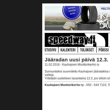
Jääradan uusi päivä 12.3.
11.02.2016 - Kauhajoen Moottorikerho ry
Sunnuntaiksi suunniteltu Kauhajoen jääratakisa s
valleja.
Yritetään uudelleen lauantaina 12.3. jos silloin olis
Kauhajoen Moottorikerho ry
- 050 - 544 7110, 