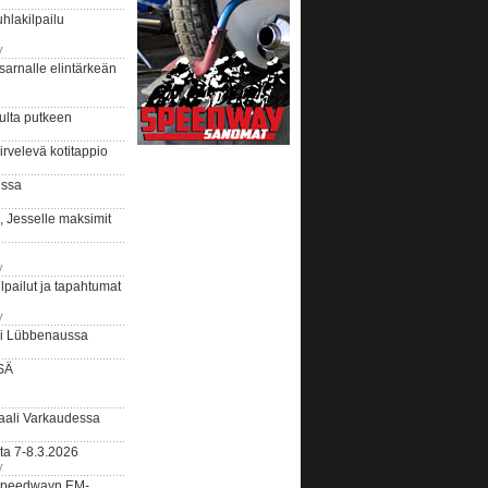
hlakilpailu
y
arnalle elintärkeän
ulta putkeen
rvelevä kotitappio
ussa
, Jesselle maksimit
y
lpailut ja tapahtumat
y
ui Lübbenaussa
SÄ
ali Varkaudessa
ta 7-8.3.2026
y
ääspeedwayn EM-