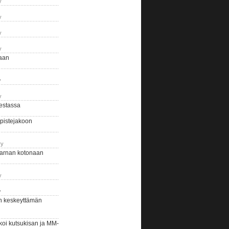
y
y
y
y
naan
y
y
estassa
pistejakoon
ry
arnan kotonaan
y
y
n keskeyttämän
i kutsukisan ja MM-