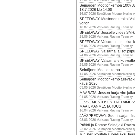
17.07.2026 Varkaus Racing Team ry
Seinäjoen Moottorikerhon 100v Ju
18.7.2026 klo 14.00
16.07.2026 Seinäjoen Moottorikerho r
SPEEDWAY: Mustonen urakoi Vals
voiton
10.07.2026 Varkaus Racing Team ry
SPEEDWAY: Jesselle viides SM-k
29.06.2026 Varkaus Racing Team ry
SPEEDWAY: Valsarnalle niukka, ki
26.06.2026 Varkaus Racing Team ry
SPEEDWAY: Valsarnalla isot piip
24.06.2026 Varkaus Racing Team ry
SPEEDWAY: Valsarnalle kotivoitto
29.05.2026 Varkaus Racing Team ry
Seinäjoen Moottorikerho
14.05.2026 Seinäjoen Moottorikerho r
Seinäjoen Moottorikerho tulevat ki
kausi 2026
03.05.2026 Seinäjoen Moottorikerho r
MAARATA: Jessen hurja vire jatk
01.05.2026 Varkaus Racing Team ry
JESSE MUSTOSEN TÄHTÄIMES
MAAILMANMESTARUUS
16.04.2026 Varkaus Racing Team ry
JÄÄSPEEDWAY: Suomi sarjan fina
03.03.2026 Varkaus Racing Team ry
Prätkä ja Rompe Seinäjoki Ravira
23.02.2026 Seinäjoen Moottorikerho r
Ministeri Poutala suojelijaksi J