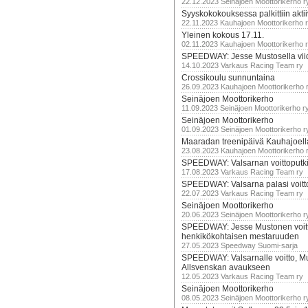
22.12.2023 Seinäjoen Moottorikerho r
Syyskokokouksessa palkittiin akti
22.11.2023 Kauhajoen Moottorikerho 
Yleinen kokous 17.11.
02.11.2023 Kauhajoen Moottorikerho 
SPEEDWAY: Jesse Mustosella viid
14.10.2023 Varkaus Racing Team ry
Crossikoulu sunnuntaina
26.09.2023 Kauhajoen Moottorikerho 
Seinäjoen Moottorikerho
11.09.2023 Seinäjoen Moottorikerho r
Seinäjoen Moottorikerho
01.09.2023 Seinäjoen Moottorikerho r
Maaradan treenipäivä Kauhajoell
23.08.2023 Kauhajoen Moottorikerho 
SPEEDWAY: Valsarnan voittoputki 
17.08.2023 Varkaus Racing Team ry
SPEEDWAY: Valsarna palasi voittoj
22.07.2023 Varkaus Racing Team ry
Seinäjoen Moottorikerho
20.06.2023 Seinäjoen Moottorikerho r
SPEEDWAY: Jesse Mustonen voitt
henkikökohtaisen mestaruuden
27.05.2023 Speedway Suomi-sarja
SPEEDWAY: Valsarnalle voitto, M
Allsvenskan avaukseen
12.05.2023 Varkaus Racing Team ry
Seinäjoen Moottorikerho
08.05.2023 Seinäjoen Moottorikerho r