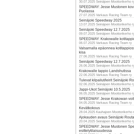
30.07.2025 Seinäjoen Moottorikerho r
SPEEDWAY: Jesse Mustonen kov
Puolassa
27.07.2025 Varkaus Racing Team ry
Seinäjoki Speedway 2025
13.07.2025 Seinäjoen Moottorikerho r
Seinäjoki Speedway 12.7.2025
09.07.2025 Seinäjoen Moottorikerho r
SPEEDWAY: Krakowalle kotitappi
06.07.2025 Varkaus Racing Team ry
Valsarnalla epäonnea kotitappios
kisa
27.06.2025 Varkaus Racing Team ry
Seinäjoki Speedway 12.7.2025
26.06.2025 Seinäjoen Moottorikerho r
Krakowalle tappio Landshutissa
22.06.2025 Varkaus Racing Team ry
Tulevat kilpailut/leirit Seinäjoki R
02.06.2025 Seinäjoen Moottorikerho r
Jappi-Ukot Seinäjoki 10.5.2025
06.05.2025 Seinäjoen Moottorikerho r
SPEEDWAY: Jesse Krakowan voit
04.05.2025 Varkaus Racing Team ry
Kevätkokous
28.04.2025 Kauhajoen Moottorikerho 
Ajokauden avaus Seinäjoki Routa
20.04.2025 Seinäjoen Moottorikerho r
SPEEDWAY: Jesse Mustonen Sp
esittelytilaisuudessa