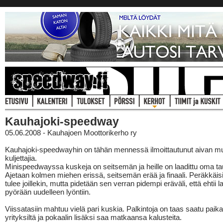
Kauhajoki-speedway
05.06.2008 - Kauhajoen Moottorikerho ry
Kauhajoki-speedwayhin on tähän mennessä ilmoittautunut aivan m
kuljettajia.
Minispeedwayssa kuskeja on seitsemän ja heille on laadittu oma ta
Ajetaan kolmen miehen erissä, seitsemän erää ja finaali. Peräkkäisi
tulee joillekin, mutta pidetään sen verran pidempi eräväli, että ehtii la
pyörään uudelleen lyöntiin.
Viissatasiin mahtuu vielä pari kuskia. Palkintoja on taas saatu paikall
yrityksiltä ja pokaalin lisäksi saa matkaansa kalusteita.