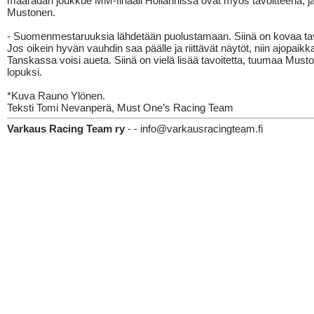
maaradan joukkue MM-finaali Hollannissa ovat myös tavoitteena, j
Mustonen.
- Suomenmestaruuksia lähdetään puolustamaan. Siinä on kovaa tav
Jos oikein hyvän vauhdin saa päälle ja riittävät näytöt, niin ajopaikk
Tanskassa voisi aueta. Siinä on vielä lisää tavoitetta, tuumaa Must
lopuksi.
*Kuva Rauno Ylönen.
Teksti Tomi Nevanperä, Must One’s Racing Team
Varkaus Racing Team ry
- - info@varkausracingteam.fi