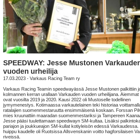
SPEEDWAY: Jesse Mustonen Varkaude
vuoden urheilija
17.03.2023 - Varkaus Racing Team ry
Varkaus Racing Teamin speedwayässä Jesse Mustonen palkittiin j
kolmannen kerran urallaan Varkauden vuoden urheilijana. Aiemmat 
ovat vuosilta 2019 ja 2020. Kausi 2022 oli Mustoselle todellinen
jymymenestys. Kotimaassa varkautelainen teki historiaa voittamalla
ratalajien suomenmestaruutta ensimmäisenä koskaan. Forssan Pi
mies kruunattiin maaradan suomenmestariksi ja Tampereen Kaan
Jesse pääsi tuulettamaan speedwayn SM-kultaa. Lisäksi palkintokaa
pariajon ja joukkueajon SM-kullat kotiyleisön edessä Varkaudessa
huippu kaudelle oli Ruotsissa Allsvenskanin voitto hagforsilaisen V
riveissä.