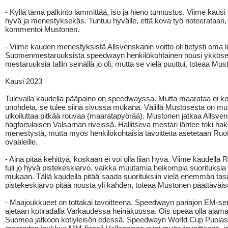
- Kyllä tämä palkinto lämmittää, iso ja hieno tunnustus. Viime kausi o
hyvä ja menestyksekäs. Tuntuu hyvälle, että kova työ noteerataan,
kommentoi Mustonen.
- Viime kauden menestyksistä Allsvenskanin voitto oli tietysti oma 
Suomenmestaruuksista speedwayn henkilökohtainen nousi ykkösek
mestaruuksia tallin seinällä jo oli, mutta se vielä puuttui, toteaa Mus
Kausi 2023
Tulevalla kaudella pääpaino on speedwayssa. Mutta maarataa ei 
unohdeta, se tulee siinä sivussa mukana. Välillä Mustosesta on m
ulkoiluttaa pitkää rouvaa (maaratapyörää). Mustonen jatkaa Allsve
hagforsilaisen Valsarnan riveissä. Hallitseva mestari lähtee toki h
menestystä, mutta myös henkilökohtaisia tavoitteita asetetaan Ruo
ovaaleille.
- Aina pitää kehittyä, koskaan ei voi olla liian hyvä. Viime kaudella 
tuli jo hyvä pistekeskiarvo, vaikka muutamia heikompia suorituksia
mukaan. Tällä kaudella pitää saada suorituksiin vielä enemmän tasa
pistekeskiarvo pitää nousta yli kahden, toteaa Mustonen päättäväise
- Maajoukkueet on tottakai tavoitteena. Speedwayn pariajon EM-sem
ajetaan kotiradalla Varkaudessa heinäkuussa. Ois upeaa olla ajam
Suomea jatkoon kotiyleisön edessä. Speedwayn World Cup Puolas