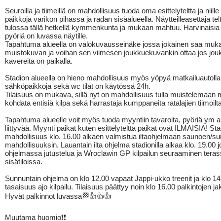
Seuroilla ja tiimeillä on mahdollisuus tuoda oma esittelyteltta ja niille
paikkoja varikon pihassa ja radan sisäalueella. Näytteilleasettaja telt
tulossa tällä hetkellä kymmenkunta ja mukaan mahtuu. Harvinaisia
pyöriä on luvassa näytille.
Tapahtuma alueella on valokuvausseinäke jossa jokainen saa muk
muistokuvan ja voihan sen viimesen joukkuekuvankin ottaa jos jou
kavereita on paikalla.
Stadion alueella on hieno mahdollisuus myös yöpyä matkailuautolla
sähköpaikkoja sekä wc tilat on käytössä 24h.
Tilaisuus on mukava, sillä nyt on mahdollisuus tulla muistelemaan 
kohdata entisiä kilpa sekä harrastaja kumppaneita ratalajien tiimoilta
Tapahtuma alueelle voit myös tuoda myyntiin tavaroita, pyöriä ym 
liittyvää. Myynti paikat kuten esittelyteltta paikat ovat ILMAISIA! Sta
mahdollisuus klo. 16.00 alkaen valmistua iltaohjelmaan saunoen/su
mahdollisuuksin. Lauantain ilta ohjelma stadionilla alkaa klo. 19.00 jo
ohjelmassa jutustelua ja Wroclawin GP kilpailun seuraaminen terassi
sisätiloissa.
Sunnuntain ohjelma on klo 12.00 vapaat Jappi-ukko treenit ja klo 14
tasaisuus ajo kilpailu. Tilaisuus päättyy noin klo 16.00 palkintojen j
Hyvät palkinnot luvassa🏁👍👍👍
Muutama huomio❗️❗️