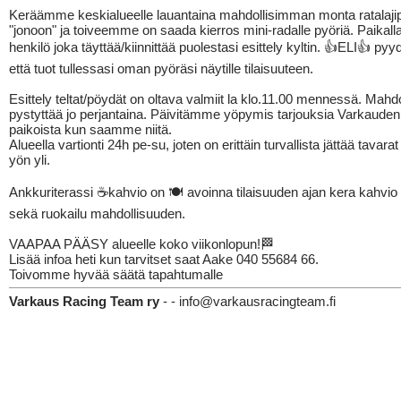
Keräämme keskialueelle lauantaina mahdollisimman monta ratalaji
"jonoon" ja toiveemme on saada kierros mini-radalle pyöriä. Paikall
henkilö joka täyttää/kiinnittää puolestasi esittely kyltin. 👍ELI👍 p
että tuot tullessasi oman pyöräsi näytille tilaisuuteen.
Esittely teltat/pöydät on oltava valmiit la klo.11.00 mennessä. Mahd
pystyttää jo perjantaina. Päivitämme yöpymis tarjouksia Varkauden
paikoista kun saamme niitä.
Alueella vartionti 24h pe-su, joten on erittäin turvallista jättää tavara
yön yli.
Ankkuriterassi ☕️kahvio on 🍽 avoinna tilaisuuden ajan kera kahvio 
sekä ruokailu mahdollisuuden.
VAAPAA PÄÄSY alueelle koko viikonlopun!🏁
Lisää infoa heti kun tarvitset saat Aake 040 55684 66.
Toivomme hyvää säätä tapahtumalle
Varkaus Racing Team ry
- - info@varkausracingteam.fi