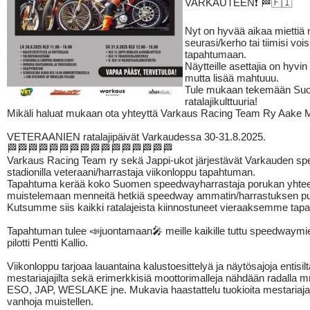
VARKAUTEEN❗️ 🏁🇫🇮
Nyt on hyvää aikaa miettiä 
seurasi/kerho tai tiimisi vois
tapahtumaan.
Näytteille asettajia on hyvin
mutta lisää mahtuuu.
Tule mukaan tekemään Suo
ratalajikulttuuria!
Mikäli haluat mukaan ota yhteyttä Varkaus Racing Team Ry Aake 
VETERAANIEN ratalajipäivät Varkaudessa 30-31.8.2025.
🏁🏁🏁🏁🏁🏁🏁🏁🏁🏁🏁🏁🏁🏁🏁🏁
Varkaus Racing Team ry sekä Jappi-ukot järjestävät Varkauden s
stadionilla veteraani/harrastaja viikonloppu tapahtuman.
Tapahtuma kerää koko Suomen speedwayharrastaja porukan yhtee
muistelemaan menneitä hetkiä speedway ammatin/harrastuksen pui
Kutsumme siis kaikki ratalajeista kiinnostuneet vieraaksemme tap
Tapahtuman tulee 📣juontamaan🎤 meille kaikille tuttu speedwaymi
pilotti Pentti Kallio.
Viikonloppu tarjoaa lauantaina kalustoesittelyä ja näytösajoja entisilt
mestariajajilta sekä erimerkkisiä moottorimalleja nähdään radalla
ESO, JAP, WESLAKE jne. Mukavia haastattelu tuokioita mestariajaj
vanhoja muistellen.