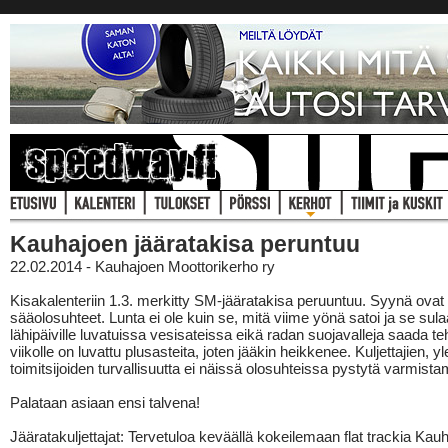
Kauhajoen jääratakisa peruntuu
22.02.2014 - Kauhajoen Moottorikerho ry
Kisakalenteriin 1.3. merkitty SM-jääratakisa peruuntuu. Syynä ovat
sääolosuhteet. Lunta ei ole kuin se, mitä viime yönä satoi ja se sula
lähipäiville luvatuissa vesisateissa eikä radan suojavalleja saada te
viikolle on luvattu plusasteita, joten jääkin heikkenee. Kuljettajien, yl
toimitsijoiden turvallisuutta ei näissä olosuhteissa pystytä varmist
Palataan asiaan ensi talvena!
Jääratakuljettajat: Tervetuloa keväällä kokeilemaan flat trackia Kau