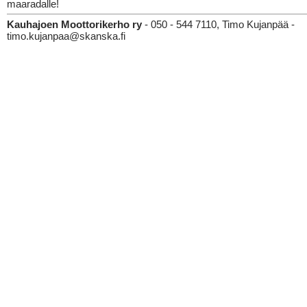
maaradalle!
Kauhajoen Moottorikerho ry
- 050 - 544 7110, Timo Kujanpää -
timo.kujanpaa@skanska.fi