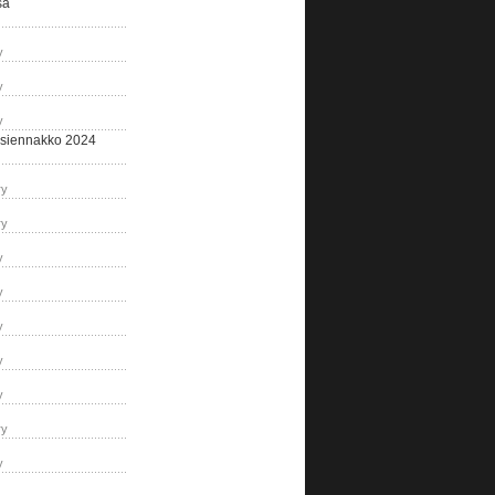
sa
y
y
y
siennakko 2024
ry
ry
y
y
y
y
y
ry
y