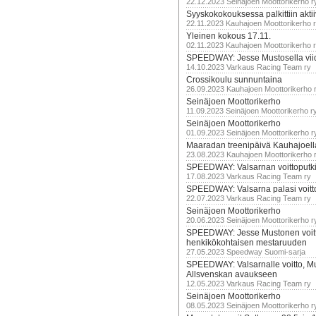
22.12.2023 Seinäjoen Moottorikerho r
Syyskokokouksessa palkittiin akti
22.11.2023 Kauhajoen Moottorikerho 
Yleinen kokous 17.11.
02.11.2023 Kauhajoen Moottorikerho 
SPEEDWAY: Jesse Mustosella viid
14.10.2023 Varkaus Racing Team ry
Crossikoulu sunnuntaina
26.09.2023 Kauhajoen Moottorikerho 
Seinäjoen Moottorikerho
11.09.2023 Seinäjoen Moottorikerho r
Seinäjoen Moottorikerho
01.09.2023 Seinäjoen Moottorikerho r
Maaradan treenipäivä Kauhajoell
23.08.2023 Kauhajoen Moottorikerho 
SPEEDWAY: Valsarnan voittoputki 
17.08.2023 Varkaus Racing Team ry
SPEEDWAY: Valsarna palasi voittoj
22.07.2023 Varkaus Racing Team ry
Seinäjoen Moottorikerho
20.06.2023 Seinäjoen Moottorikerho r
SPEEDWAY: Jesse Mustonen voitt
henkikökohtaisen mestaruuden
27.05.2023 Speedway Suomi-sarja
SPEEDWAY: Valsarnalle voitto, M
Allsvenskan avaukseen
12.05.2023 Varkaus Racing Team ry
Seinäjoen Moottorikerho
08.05.2023 Seinäjoen Moottorikerho r