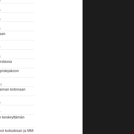
y
y
y
y
naan
y
y
estassa
pistejakoon
ry
arnan kotonaan
y
y
n keskeyttämän
i kutsukisan ja MM-