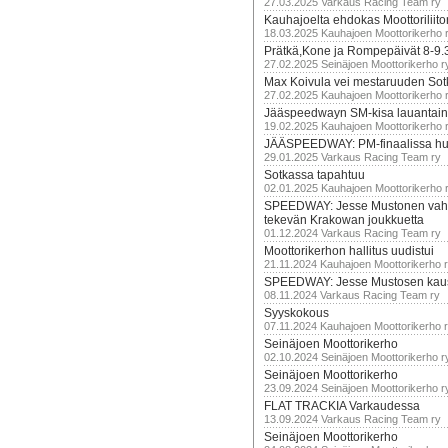
27.03.2025 Varkaus Racing Team ry
Kauhajoelta ehdokas Moottoriliito
18.03.2025 Kauhajoen Moottorikerho 
Prätkä,Kone ja Rompepäivät 8-9.
27.02.2025 Seinäjoen Moottorikerho r
Max Koivula vei mestaruuden So
27.02.2025 Kauhajoen Moottorikerho 
Jääspeedwayn SM-kisa lauantai
19.02.2025 Kauhajoen Moottorikerho 
JÄÄSPEEDWAY: PM-finaalissa hur
29.01.2025 Varkaus Racing Team ry
Sotkassa tapahtuu
02.01.2025 Kauhajoen Moottorikerho 
SPEEDWAY: Jesse Mustonen vahv
tekevän Krakowan joukkuetta
01.12.2024 Varkaus Racing Team ry
Moottorikerhon hallitus uudistui
21.11.2024 Kauhajoen Moottorikerho 
SPEEDWAY: Jesse Mustosen kau
08.11.2024 Varkaus Racing Team ry
Syyskokous
07.11.2024 Kauhajoen Moottorikerho 
Seinäjoen Moottorikerho
02.10.2024 Seinäjoen Moottorikerho r
Seinäjoen Moottorikerho
23.09.2024 Seinäjoen Moottorikerho r
FLAT TRACKIA Varkaudessa
13.09.2024 Varkaus Racing Team ry
Seinäjoen Moottorikerho