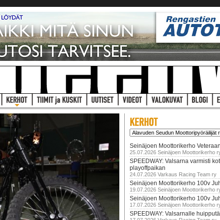
Seinäjoen Moottorikerho Veteraan
25.07.2026 Seinäjoen Moottorikerho r
SPEEDWAY: Valsarna varmisti koti
playoffpaikan
24.07.2026 Varkaus Racing Team ry
Seinäjoen Moottorikerho 100v Juh
19.07.2026 Seinäjoen Moottorikerho r
Seinäjoen Moottorikerho 100v Ju
17.07.2026 Seinäjoen Moottorikerho r
SPEEDWAY: Valsarnalle huipputär