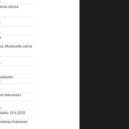
y
assa opissa
y
y
o
sa, Mustosella vahva
y
outakallio
y
y
on takuumies
ry
kallio 19.4.2025
y
eedway Krakowan