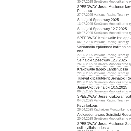
30.07.2025 Seinäjoen Moottorikerho r
SPEEDWAY: Jesse Mustonen kov
Puolassa
27.07.2025 Varkaus Racing Team ry
Seinäjoki Speedway 2025
13.07.2025 Seinäjoen Moottorikerho r
Seinäjoki Speedway 12.7.2025
09.07.2025 Seinäjoen Moottorikerho r
SPEEDWAY: Krakowalle kotitappi
06.07.2025 Varkaus Racing Team ry
Valsarnalla epäonnea kotitappios
kisa
27.06.2025 Varkaus Racing Team ry
Seinäjoki Speedway 12.7.2025
26.06.2025 Seinäjoen Moottorikerho r
Krakowalle tappio Landshutissa
22.06.2025 Varkaus Racing Team ry
Tulevat kilpailut/leirit Seinäjoki R
02.06.2025 Seinäjoen Moottorikerho r
Jappi-Ukot Seinäjoki 10.5.2025
06.05.2025 Seinäjoen Moottorikerho r
SPEEDWAY: Jesse Krakowan voit
04.05.2025 Varkaus Racing Team ry
Kevätkokous
28.04.2025 Kauhajoen Moottorikerho 
Ajokauden avaus Seinäjoki Routa
20.04.2025 Seinäjoen Moottorikerho r
SPEEDWAY: Jesse Mustonen Sp
esittelytilaisuudessa