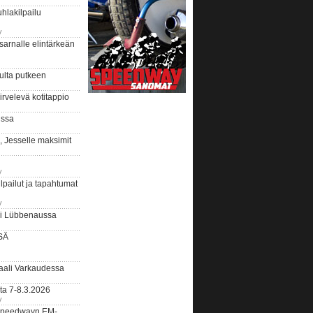
hlakilpailu
y
arnalle elintärkeän
ulta putkeen
rvelevä kotitappio
ussa
, Jesselle maksimit
y
lpailut ja tapahtumat
y
ui Lübbenaussa
SÄ
ali Varkaudessa
ta 7-8.3.2026
y
ääspeedwayn EM-