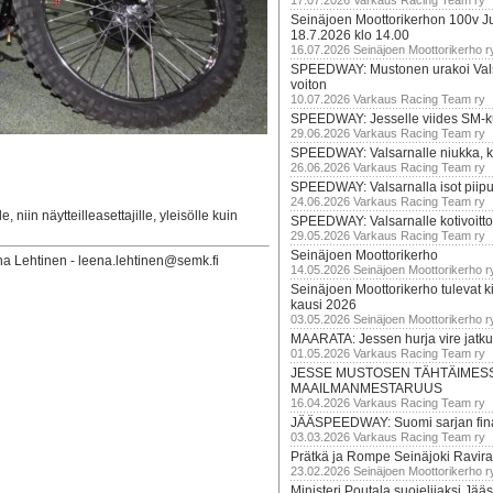
17.07.2026 Varkaus Racing Team ry
Seinäjoen Moottorikerhon 100v Ju
18.7.2026 klo 14.00
16.07.2026 Seinäjoen Moottorikerho r
SPEEDWAY: Mustonen urakoi Vals
voiton
10.07.2026 Varkaus Racing Team ry
SPEEDWAY: Jesselle viides SM-k
29.06.2026 Varkaus Racing Team ry
SPEEDWAY: Valsarnalle niukka, ki
26.06.2026 Varkaus Racing Team ry
SPEEDWAY: Valsarnalla isot piip
24.06.2026 Varkaus Racing Team ry
 niin näytteilleasettajille, yleisölle kuin
SPEEDWAY: Valsarnalle kotivoitto
29.05.2026 Varkaus Racing Team ry
Seinäjoen Moottorikerho
 Lehtinen - leena.lehtinen@semk.fi
14.05.2026 Seinäjoen Moottorikerho r
Seinäjoen Moottorikerho tulevat ki
kausi 2026
03.05.2026 Seinäjoen Moottorikerho r
MAARATA: Jessen hurja vire jatk
01.05.2026 Varkaus Racing Team ry
JESSE MUSTOSEN TÄHTÄIMES
MAAILMANMESTARUUS
16.04.2026 Varkaus Racing Team ry
JÄÄSPEEDWAY: Suomi sarjan fina
03.03.2026 Varkaus Racing Team ry
Prätkä ja Rompe Seinäjoki Ravira
23.02.2026 Seinäjoen Moottorikerho r
Ministeri Poutala suojelijaksi J