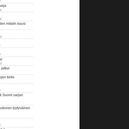
y
iveja
ry
ry
en mitalin kausi
ry
y
y
a!
ry
jatkui
en tielle
y
i Suomi sarjan
ustonen tyytyväinen
y