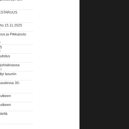
ESTARUUS
rho 15.11.2025
y
us ja Pikkujoulu
y
25
y
tistus
 juhlakisassa
ry
i tasuriin
kaudessa 30-
putkeen
putkeen
deltä