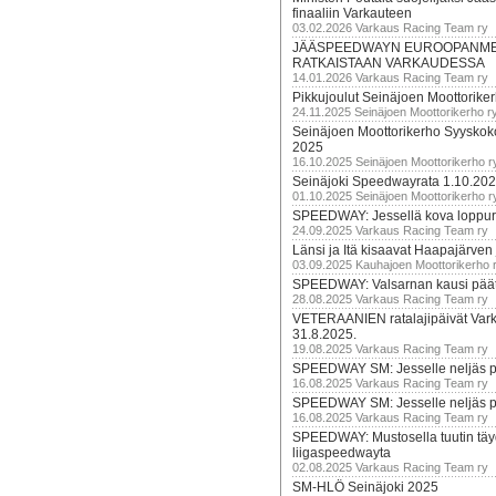
finaaliin Varkauteen
03.02.2026 Varkaus Racing Team ry
JÄÄSPEEDWAYN EUROOPANM
RATKAISTAAN VARKAUDESSA
14.01.2026 Varkaus Racing Team ry
Pikkujoulut Seinäjoen Moottorike
24.11.2025 Seinäjoen Moottorikerho r
Seinäjoen Moottorikerho Syyskoko
2025
16.10.2025 Seinäjoen Moottorikerho r
Seinäjoki Speedwayrata 1.10.20
01.10.2025 Seinäjoen Moottorikerho r
SPEEDWAY: Jessellä kova loppuru
24.09.2025 Varkaus Racing Team ry
Länsi ja Itä kisaavat Haapajärven
03.09.2025 Kauhajoen Moottorikerho 
SPEEDWAY: Valsarnan kausi päätty
28.08.2025 Varkaus Racing Team ry
VETERAANIEN ratalajipäivät Var
31.8.2025.
19.08.2025 Varkaus Racing Team ry
SPEEDWAY SM: Jesselle neljäs 
16.08.2025 Varkaus Racing Team ry
SPEEDWAY SM: Jesselle neljäs 
16.08.2025 Varkaus Racing Team ry
SPEEDWAY: Mustosella tuutin täy
liigaspeedwayta
02.08.2025 Varkaus Racing Team ry
SM-HLÖ Seinäjoki 2025