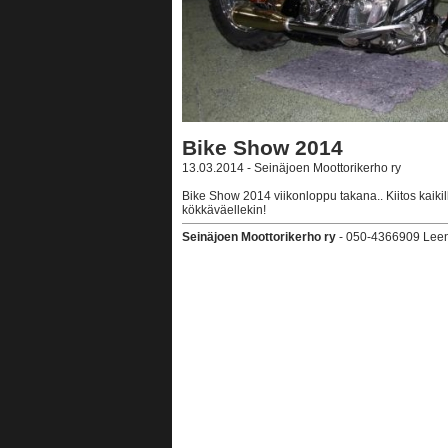
Bike Show 2014
13.03.2014 - Seinäjoen Moottorikerho ry
Bike Show 2014 viikonloppu takana.. Kiitos kaikille,
kökkäväellekin!
Seinäjoen Moottorikerho ry
- 050-4366909 Leena