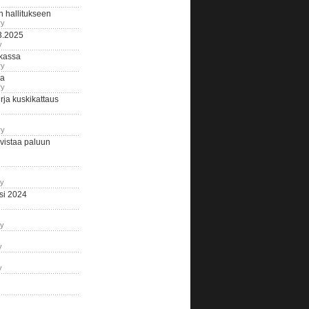
n hallitukseen
ry
3.2025
y
tkassa
ry
na
ry
ja kuskikattaus
ry
istaa paluun
ry
si 2024
ry
y
y