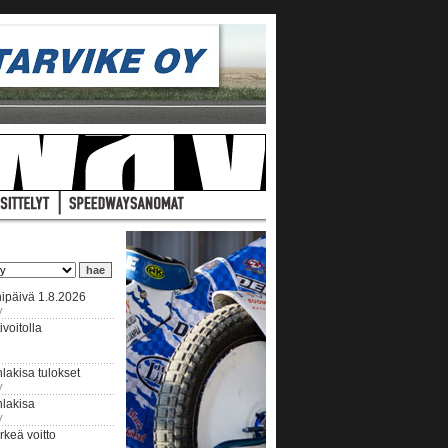
ipäivä 1.8.2026
y
voitolla
lakisa tulokset
y
hlakisa
y
keä voitto