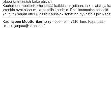
jaksoi kiitettävästi koko päivän.
Kauhajoen moottorikerho kiittää kaikkia tukijoitaan, talkoolaisia ja ka
jotenkin ovat olleet mukana tällä kaudella. Ensi lauantaina on vielä
kaupunkisarjan ottelu, jossa Kauhajoki taistelee hyvästä sijoitukses
Kauhajoen Moottorikerho ry
- 050 - 544 7110 Timo Kujanpää -
timo.kujanpaa@skanska.fi