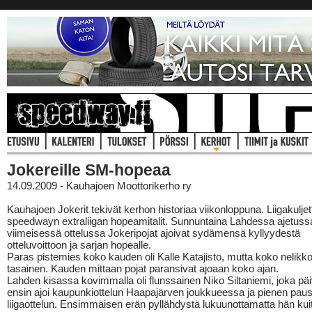
Jokereille SM-hopeaa
14.09.2009 - Kauhajoen Moottorikerho ry
Kauhajoen Jokerit tekivät kerhon historiaa viikonloppuna. Liigakuljett
speedwayn extraliigan hopeamitalit. Sunnuntaina Lahdessa ajetus
viimeisessä ottelussa Jokeripojat ajoivat sydämensä kyllyydestä
otteluvoittoon ja sarjan hopealle.
Paras pistemies koko kauden oli Kalle Katajisto, mutta koko nelikk
tasainen. Kauden mittaan pojat paransivat ajoaan koko ajan.
Lahden kisassa kovimmalla oli flunssainen Niko Siltaniemi, joka päi
ensin ajoi kaupunkiottelun Haapajärven joukkueessa ja pienen paus
liigaottelun. Ensimmäisen erän pyllähdystä lukuunottamatta hän kui